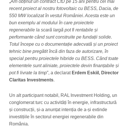
„
Am obținut un contract CfD pe 15 ani pentru cel mai
recent proiect al nostru fotovoltaic cu BESS, Dacia, de
550 MW localizat în vestul României. Acesta este un
bun exemplu al modului în care proiectele
regenerabile la scară largă pot fi rentabile și
performante când sunt construite pe fundații solide.
Totul începe cu o documentație adecvată și un proiect
tehnic bine pregătit încă din faza de autorizare, în
special pentru proiectele hibride cu BESS. Când toate
elementele sunt aliniate, proiectele devin finanțabile și
pot fi livrate la timp
”, a declarat
Erdem Eskiil, Director
Claritas Investments
.
Un alt participant notabil, RAL Investment Holding, un
conglomerat turc cu activități în energie, infrastructură
și construcții, și-a anunțat intenția de a-și extinde
investițiile în sectorul energiei regenerabile din
România.