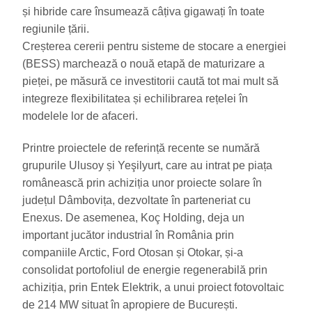
și hibride care însumează câțiva gigawați în toate
regiunile țării.
Creșterea cererii pentru sisteme de stocare a energiei
(BESS) marchează o nouă etapă de maturizare a
pieței, pe măsură ce investitorii caută tot mai mult să
integreze flexibilitatea și echilibrarea rețelei în
modelele lor de afaceri.
Printre proiectele de referință recente se numără
grupurile Ulusoy și Yeşilyurt, care au intrat pe piața
românească prin achiziția unor proiecte solare în
județul Dâmbovița, dezvoltate în parteneriat cu
Enexus. De asemenea, Koç Holding, deja un
important jucător industrial în România prin
companiile Arctic, Ford Otosan și Otokar, și-a
consolidat portofoliul de energie regenerabilă prin
achiziția, prin Entek Elektrik, a unui proiect fotovoltaic
de 214 MW situat în apropiere de București.