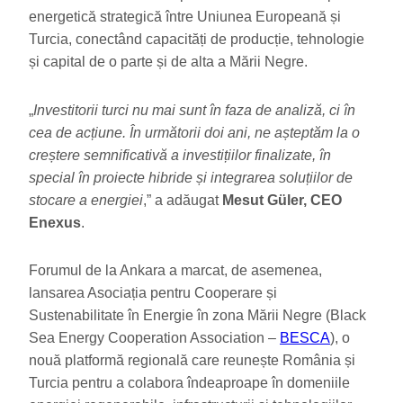
energetică strategică între Uniunea Europeană și
Turcia, conectând capacități de producție, tehnologie
și capital de o parte și de alta a Mării Negre.
„
Investitorii turci nu mai sunt în faza de analiză, ci în
cea de acțiune. În următorii doi ani, ne așteptăm la o
creștere semnificativă a investițiilor finalizate, în
special în proiecte hibride și integrarea soluțiilor de
stocare a energiei
,” a adăugat
Mesut Güler, CEO
Enexus
.
Forumul de la Ankara a marcat, de asemenea,
lansarea Asociația pentru Cooperare și
Sustenabilitate în Energie în zona Mării Negre (Black
Sea Energy Cooperation Association –
BESCA
), o
nouă platformă regională care reunește România și
Turcia pentru a colabora îndeaproape în domeniile