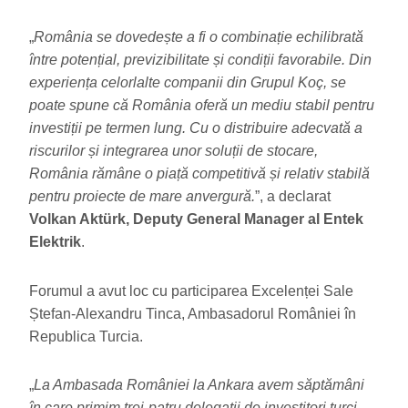
„
România se dovedește a fi o combinație echilibrată
între potențial, previzibilitate și condiții favorabile. Din
experiența celorlalte companii din Grupul Koç, se
poate spune că România oferă un mediu stabil pentru
investiții pe termen lung. Cu o distribuire adecvată a
riscurilor și integrarea unor soluții de stocare,
România rămâne o piață competitivă și relativ stabilă
pentru proiecte de mare anvergură.
”, a declarat
Volkan Aktürk, Deputy General Manager al Entek
Elektrik
.
Forumul a avut loc cu participarea Excelenței Sale
Ștefan-Alexandru Tinca, Ambasadorul României în
Republica Turcia.
„
La Ambasada României la Ankara avem săptămâni
în care primim trei-patru delegații de investitori turci