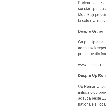
Parteneriatele U
constant pentru a
Mobil+ își propu
la cele mai relev
Despre Grupul
Grupul Up este un
adaptează experti
persoane din înt
www.up.coop
Despre Up Rom
Up România face 
milioane de bene
adaugă peste 1.2
naționale și loca