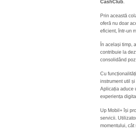
CashClub
.
Prin această col
oferă nu doar ac
eficient, într-un m
În același timp, a
contribuie la dez
consolidând pozi
Cu funcționalităț
instrument util ș
Aplicația aduce u
experiența digita
Up Mobil+ își pr
servicii. Utilizat
momentului, cât ș