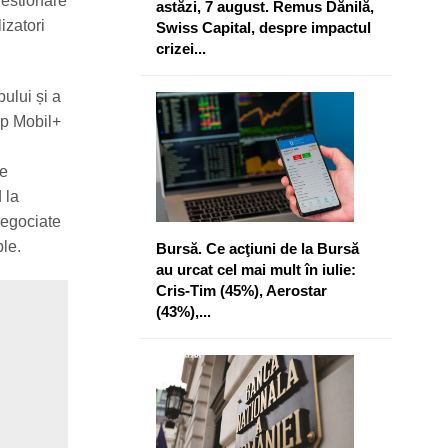
 gestionare
astăzi, 7 august. Remus Dănilă,
izatori
Swiss Capital, despre impactul
crizei...
ului și a
 Up Mobil+
le
 la
 negociate
ple.
Bursă. Ce acţiuni de la Bursă
au urcat cel mai mult în iulie:
Cris-Tim (45%), Aerostar
(43%),...