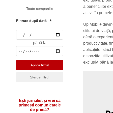
exclusive, produs
Mediu
a beneficiilor ex
Toate companiile
Pharma & Sănătate
activi, în primele
Profesii & HR
Filtrare după dată
▾
Up Mobil+ devine
Retail & Agrobusiness
stilului de viață,
Social
oferă o experien
până la
productivitate, f
Sport
aplicațiilor stric
Telecomunicatii
dispoziția utiliz
exclusiv, până la
Turism & Hotel
Aplică filtrul
Șterge filtrul
Ești jurnalist și vrei să
primești comunicatele
de presă?