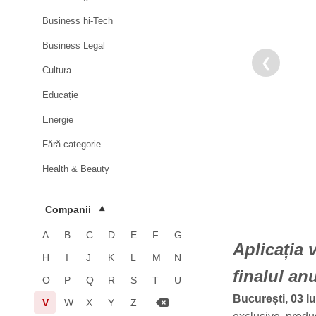
Business hi-Tech
Business Legal
❮
Cultura
Educație
Energie
Fără categorie
Health & Beauty
HoReCa
Companii
▾
Imobiliare
A
B
C
D
E
F
G
Industrie
Aplicația 
H
I
J
K
L
M
N
Luxury
finalul an
O
P
Q
R
S
T
U
Media & Advertising
București, 03 I
V
W
X
Y
Z