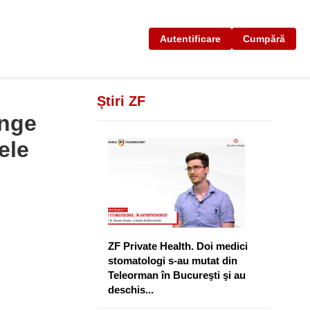
Autentificare
Cumpără
Știri ZF
inge
ele
ZF Private Health. Doi medici
stomatologi s-au mutat din
Teleorman în Bucureşti şi au
deschis...