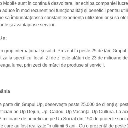
p Mobil+ sunt în continuă dezvoltare, iar echipa companiei lucr
 aduce în mod recurent noi funcționalități și beneficii pentru util
ne să îmbunătățească constant experiența utilizatorilor și să ofe
ante și avantajoase servicii.
 Up:
 grup internațional şi solid. Prezent în peste 25 de țări, Grupul 
za la specificul local. Zi de zi este alături de 23 de milioane de
reaga lume, prin zeci de mărci de produse și servicii.
ânia
parte din Grupul Up, deservește peste 25.000 de clienți și pes
ficiari pe Up Dejun, Up, Cadou, Up Vacanță, Up Cultură. La ac
 milioane de beneficiari pe Up Social din 150 de proiecte socia
le care au fost realizate în ultimii 6 ani. Cu o prezență de peste