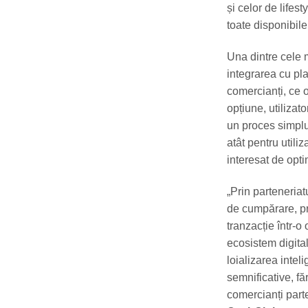
și celor de lifest
toate disponibile
Una dintre cele m
integrarea cu pla
comercianți, ce o
opțiune, utilizato
un proces simplu 
atât pentru utiliz
interesat de opti
„Prin parteneria
de cumpărare, pr
tranzacție într-
ecosistem digital
loializarea inte
semnificative, f
comercianți parte