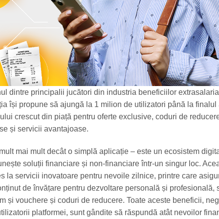
l dintre principalii jucători din industria beneficiilor extrasalari
a își propune să ajungă la 1 milion de utilizatori până la finalul 
ului crescut din piață pentru oferte exclusive, coduri de reducer
e și servicii avantajoase.
mult mai mult decât o simplă aplicație – este un ecosistem digit
nește soluții financiare și non-financiare într-un singur loc. Ace
es la servicii inovatoare pentru nevoile zilnice, printre care asigu
nținut de învățare pentru dezvoltare personală și profesională, s
m și vouchere și coduri de reducere. Toate aceste beneficii, ne
tilizatorii platformei, sunt gândite să răspundă atât nevoilor fina