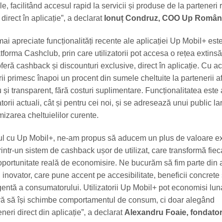
yle, facilitând accesul rapid la servicii și produse de la parteneri 
 direct în aplicație”, a declarat
Ionuț Condruz, COO Up Români
ai apreciate funcționalități recente ale aplicației Up Mobil+ est
tforma Cashclub, prin care utilizatorii pot accesa o rețea extins
feră cashback și discounturi exclusive, direct în aplicație. Cu a
rii primesc înapoi un procent din sumele cheltuite la partenerii afil
și transparent, fără costuri suplimentare. Funcționalitatea este 
atorii actuali, cât și pentru cei noi, și se adresează unui public la
mizarea cheltuielilor curente.
tul cu Up Mobil+, ne-am propus să aducem un plus de valoare ex
intr-un sistem de cashback ușor de utilizat, care transformă fiec
o oportunitate reală de economisire. Ne bucurăm să fim parte din 
 inovator, care pune accent pe accesibilitate, beneficii concrete 
ligentă a consumatorului. Utilizatorii Up Mobil+ pot economisi lu
ără să își schimbe comportamentul de consum, ci doar alegând
neri direct din aplicație”, a declarat
Alexandru Foaie, fondator