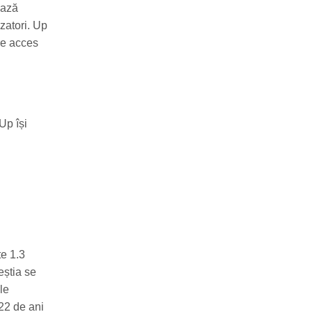
ează
izatori. Up
re acces
Up își
te 1.3
eștia se
le
 22 de ani