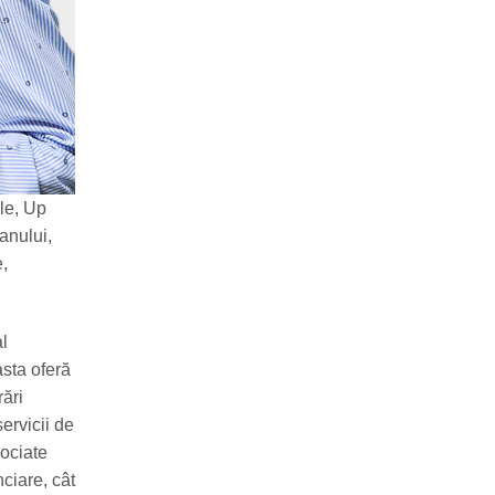
ale, Up
anului,
e,
al
asta oferă
rări
ervicii de
gociate
nciare, cât