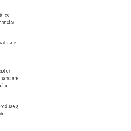
ă, ce
nanciar
nal, care
ept un
financiare.
rmând
produse și
ale