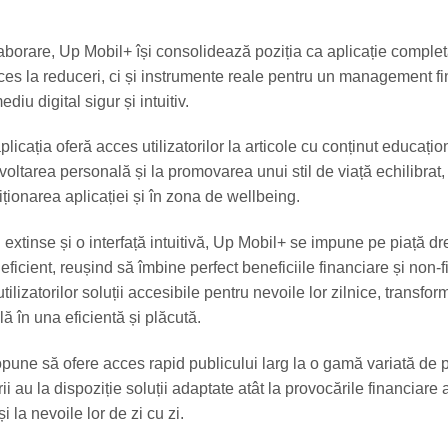
aborare, Up Mobil+ își consolidează poziția ca aplicație complet
ces la reduceri, ci și instrumente reale pentru un management fi
ediu digital sigur și intuitiv.
plicația oferă acces utilizatorilor la articole cu conținut educațio
voltarea personală și la promovarea unui stil de viață echilibrat,
ționarea aplicației și în zona de wellbeing.
i extinse și o interfață intuitivă, Up Mobil+ se impune pe piață dr
i eficient, reușind să îmbine perfect beneficiile financiare și non-
tilizatorilor soluții accesibile pentru nevoile lor zilnice, transfo
lă în una eficientă și plăcută.
opune să ofere acces rapid publicului larg la o gamă variată de 
orii au la dispoziție soluții adaptate atât la provocările financiare 
i la nevoile lor de zi cu zi.