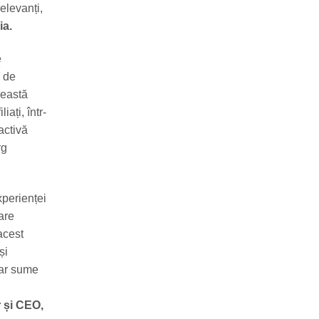
relevanți,
a.
e
ă de
ceastă
iați, într-
activă
rg
perienței
are
acest
și
nar sume
 și CEO,