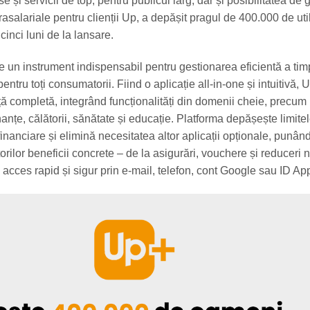
e și servicii de top, pentru publicul larg, dar și posibilitatea de
trasalariale pentru clienții Up, a depășit pragul de 400.000 de util
 cinci luni de la lansare.
 un instrument indispensabil pentru gestionarea eficientă a timp
 pentru toți consumatorii. Fiind o aplicație all-in-one și intuitivă,
ță completă, integrând funcționalități din domenii cheie, precum
inanțe, călătorii, sănătate și educație. Platforma depășește limite
t financiare și elimină necesitatea altor aplicații opționale, punând
atorilor beneficii concrete – de la asigurări, vouchere și reduceri
 acces rapid și sigur prin e-mail, telefon, cont Google sau ID Ap