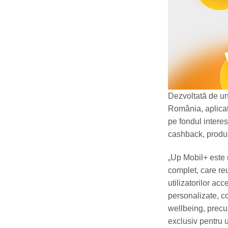
Dezvoltată de unu
România, aplicați
pe fondul interes
cashback, produs
„Up Mobil+ este 
complet, care reu
utilizatorilor acc
personalizate, co
wellbeing, precu
exclusiv pentru u