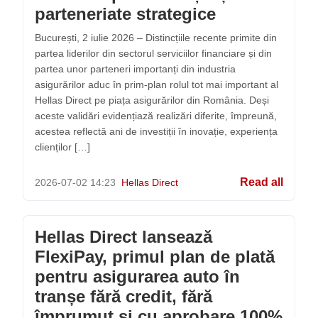
parteneriate strategice
București, 2 iulie 2026 – Distincțiile recente primite din
partea liderilor din sectorul serviciilor financiare și din
partea unor parteneri importanți din industria
asigurărilor aduc în prim-plan rolul tot mai important al
Hellas Direct pe piața asigurărilor din România. Deși
aceste validări evidențiază realizări diferite, împreună,
acestea reflectă ani de investiții în inovație, experiența
clienților […]
Read all
2026-07-02
14:23
Hellas Direct
Hellas Direct lansează
FlexiPay, primul plan de plată
pentru asigurarea auto în
tranșe fără credit, fără
împrumut și cu aprobare 100%