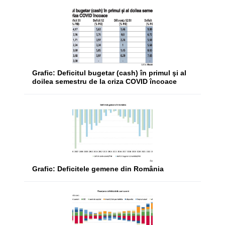
Grafic: Deficitul bugetar (cash) în primul şi al
doilea semestru de la criza COVID încoace
Grafic: Deficitele gemene din România