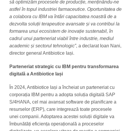
să optimizăm procesele de producție, menținându-ne
astfel în topul industriei farmaceutice. Oportunitatea de
a colabora cu IBM va întări capacitatea noastră de a
dezvolta soluții terapeutice avansate și va contribui la
formarea unui ecosistem de inovație sustenabil, în
cadrul unui parteneriat viabil între industrie, mediul
academic și sectorul tehnologic”
, a declarat Ioan Nani,
director general Antibiotice Iași.
Parteneriat strategic cu IBM pentru transformarea
digitală a Antibiotice Iași
În 2024, Antibiotice Iași a încheiat un parteneriat cu
corporația IBM pentru a adopta soluția digitală SAP
S/4HANA, cel mai avansat software de planificare a
resurselor (ERP), care integrează toate procesele
unei companii. Adoptarea acestei soluții digitale va
îmbunătăți eficiența operațională a proceselor