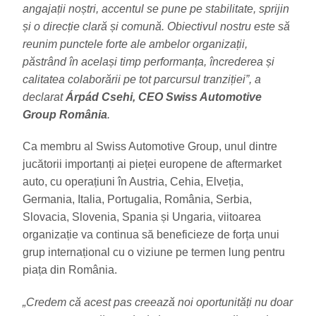
angajații noștri, accentul se pune pe stabilitate, sprijin
și o direcție clară și comună. Obiectivul nostru este să
reunim punctele forte ale ambelor organizații,
păstrând în același timp performanța, încrederea și
calitatea colaborării pe tot parcursul tranziției”, a
declarat
Árpád Csehi, CEO Swiss Automotive
Group România
.
Ca membru al Swiss Automotive Group, unul dintre
jucătorii importanți ai pieței europene de aftermarket
auto, cu operațiuni în Austria, Cehia, Elveția,
Germania, Italia, Portugalia, România, Serbia,
Slovacia, Slovenia, Spania și Ungaria, viitoarea
organizație va continua să beneficieze de forța unui
grup internațional cu o viziune pe termen lung pentru
piața din România.
„Credem că acest pas creează noi oportunități nu doar