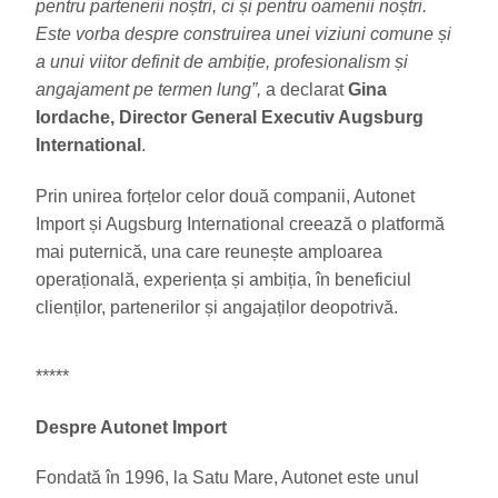
pentru partenerii noștri, ci și pentru oamenii noștri.
Este vorba despre construirea unei viziuni comune și
a unui viitor definit de ambiție, profesionalism și
angajament pe termen lung”,
a declarat
Gina
Iordache, Director General Executiv Augsburg
International
.
Prin unirea forțelor celor două companii, Autonet
Import și Augsburg International creează o platformă
mai puternică, una care reunește amploarea
operațională, experiența și ambiția, în beneficiul
clienților, partenerilor și angajaților deopotrivă.
*****
Despre Autonet Import
Fondată în 1996, la Satu Mare, Autonet este unul