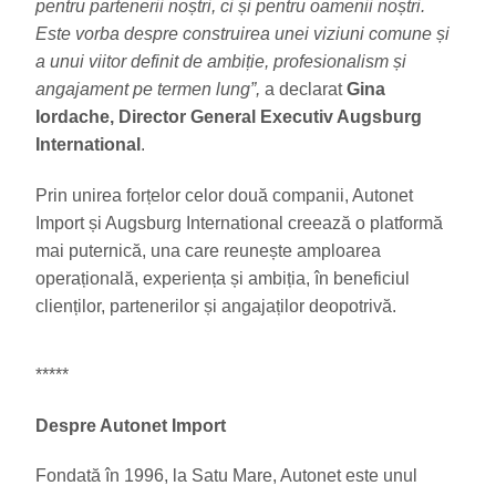
pentru partenerii noștri, ci și pentru oamenii noștri.
Este vorba despre construirea unei viziuni comune și
a unui viitor definit de ambiție, profesionalism și
angajament pe termen lung”,
a declarat
Gina
Iordache, Director General Executiv Augsburg
International
.
Prin unirea forțelor celor două companii, Autonet
Import și Augsburg International creează o platformă
mai puternică, una care reunește amploarea
operațională, experiența și ambiția, în beneficiul
clienților, partenerilor și angajaților deopotrivă.
*****
Despre Autonet Import
Fondată în 1996, la Satu Mare, Autonet este unul