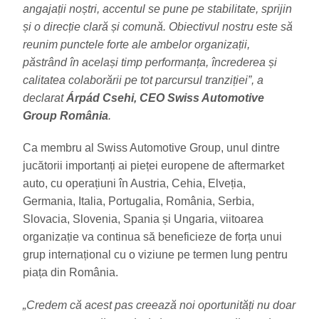
angajații noștri, accentul se pune pe stabilitate, sprijin
și o direcție clară și comună. Obiectivul nostru este să
reunim punctele forte ale ambelor organizații,
păstrând în același timp performanța, încrederea și
calitatea colaborării pe tot parcursul tranziției”, a
declarat
Árpád Csehi, CEO Swiss Automotive
Group România
.
Ca membru al Swiss Automotive Group, unul dintre
jucătorii importanți ai pieței europene de aftermarket
auto, cu operațiuni în Austria, Cehia, Elveția,
Germania, Italia, Portugalia, România, Serbia,
Slovacia, Slovenia, Spania și Ungaria, viitoarea
organizație va continua să beneficieze de forța unui
grup internațional cu o viziune pe termen lung pentru
piața din România.
„Credem că acest pas creează noi oportunități nu doar