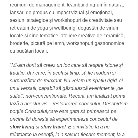
reuniuni de management, teambuilding-uri în natură,
lansări de produs cu impact vizual și emoțional,
sesiuni strategice și workshopuri de creativitate sau
retreaturi de yoga și wellbeing, degustări de vinuri
locale și cine tematice, ateliere creative de ceramică,
broderie, pictură pe lemn, workshopuri gastronomice
cu bucătari locali.
”
Mi-am dorit să creez un loc care să respire istorie și
tradiție, dar care, în același timp, să fie modern și
surprinzător de relaxant. Nu voiam un spațiu rigid, ci
unul versatil, capabil să găzduiască evenimente „de
suflet”, non-convenționale. Recent, am finalizat prima
fază a acestui vis – restaurarea conacului. Deschidem
porțile Conacului,care este gata să primească pe
oricine își dorește să experimenteze conceptul de
slow living
și
slow travel
. E o invitație la a ne
reîntoarce la esență, la a savura fiecare moment, la a