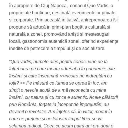
în apropiere de Cluj-Napoca, conacul Quo Vadis, o
proprietate boutique, destinată evenimentelor private
și corporate. Prin această inițiativă, antreprenoarea își
propune să aducă în prim-plan bogăția culturală și
naturală a zonei, promovând artiști și meșteșugari
locali, gastronomia autentică zonei, oferind experiențe
inedite de petrecere a timpului și de socializare.
”
Quo vadis, numele ales pentru conac, vine de la
întrebarea pe care mi-am adresat-o în pandemie mie
însămi și care înseamnă
<<încotro ne îndreptăm cu
toții? >>
Pe măsură ce lumea se oprea în loc, am
simțit o nevoie acută de a mă reconecta cu mine
însămi, cu natura și cu tot ce e autentic. Acele călătorii
prin România, forțate la început de împrejurări, au
devenit o revelație. Am înțeles că, în viitor, modul în
care ne prețuim și ne folosim timpul liber se va
schimba radical. Ceea ce acum patru ani era doar o