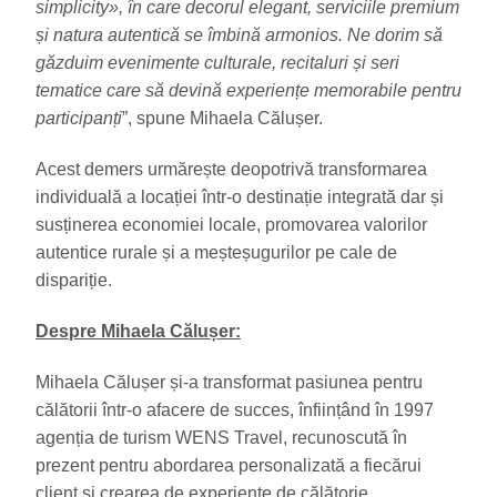
simplicity
»
, în care decorul elegant, serviciile premium
și natura autentică se îmbină armonios. Ne dorim să
găzduim evenimente culturale, recitaluri și seri
tematice care să devină experiențe memorabile pentru
participanți
”, spune Mihaela Călușer.
Acest demers urmărește deopotrivă transformarea
individuală a locației într-o destinație integrată dar și
susținerea economiei locale, promovarea valorilor
autentice rurale și a meșteșugurilor pe cale de
dispariție.
Despre Mihaela Călușer:
Mihaela Călușer și-a transformat pasiunea pentru
călătorii într-o afacere de succes, înființând în 1997
agenția de turism WENS Travel, recunoscută în
prezent pentru abordarea personalizată a fiecărui
client și crearea de experiențe de călătorie