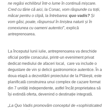
ne regăsi echilibrul într-o lume în continuă mișcare.
Cred cu tărie că aici, la Conac, vom răspunde cu toții,
măcar pentru o clipă, la întrebarea:
quo vadis?
Și
vom găsi, poate, răspunsul în liniștea naturii și în
conexiunea cu oameni autentici
”, explică
antreprenoarea.
La începutul lunii iulie, antreprenoarea va deschide
oficial porțile conacului, printr-un eveniment privat
dedicat mediului de afaceri local, care va include o
degustare de vin și delicii gastronomice autentice. În a
doua etapă a dezvoltării proiectului de la Plăiești, este
planificată construirea unui complex de cazare format
din 7 unități independente, astfel încât proprietatea să
își extindă oferta, devenind o destinație integrată.
„La Quo Vadis promovăm conceptul de
«
sophisticated