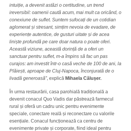
intuiție, a devenit astăzi o certitudine, un trend
ireversibil: oamenii caută acum, mai mult ca oricând, o
conexiune de suflet. Suntem sufocați de un cotidian
aglomerat și stresant, simțim nevoia de evadare, de
experiențe autentice, de gusturi uitate și de acea
liniște profundă pe care doar natura o poate oferi.
Această viziune, această dorință de a oferi un
sanctuar pentru suflet, m-a împins să fac un pas
curajos: am investit într-o casă veche de 100 de ani, la
Plăiești, aproape de Cluj-Napoca, înconjurată de o
livadă generoasă
”
, explică
Mihaela Călușer.
În urma restaurării, casa parohială tradițională a
devenit conacul Quo Vadis dar păstrează farmecul
rural și oferă un cadru unic pentru evenimente
speciale, conectare reală și reconectare cu valorile
esențiale. Conacul funcționează ca centru de
evenimente private și corporate, fiind ideal pentru