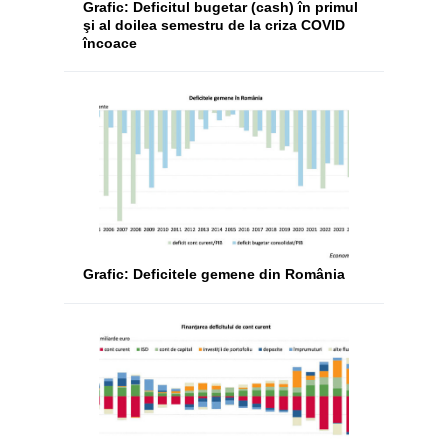
Grafic: Deficitul bugetar (cash) în primul
şi al doilea semestru de la criza COVID
încoace
Grafic: Deficitele gemene din România