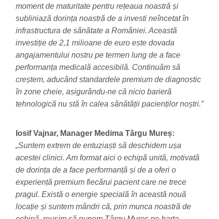
moment de maturitate pentru rețeaua noastră și
subliniază dorința noastră de a investi neîncetat în
infrastructura de sănătate a României. Această
investiție de 2,1 milioane de euro este dovada
angajamentului nostru pe termen lung de a face
performanța medicală accesibilă. Continuăm să
creștem, aducând standardele premium de diagnostic
în zone cheie, asigurându-ne că nicio barieră
tehnologică nu stă în calea sănătății pacienților noștri.”
Iosif Vajnar, Manager Medima Târgu Mureș:
„Suntem extrem de entuziaști să deschidem ușa
acestei clinici. Am format aici o echipă unită, motivată
de dorința de a face performanță și de a oferi o
experiență premium fiecărui pacient care ne trece
pragul. Există o energie specială în această nouă
locație și suntem mândri că, prin munca noastră de
echipă, reușim să punem Târgu Mureș pe harta