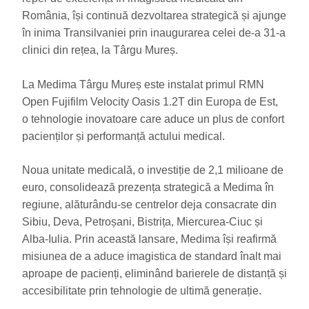
România, își continuă dezvoltarea strategică și ajunge
în inima Transilvaniei prin inaugurarea celei de-a 31-a
clinici din rețea, la Târgu Mureș.
La Medima Târgu Mureș este instalat primul RMN
Open Fujifilm Velocity Oasis 1.2T din Europa de Est,
o tehnologie inovatoare care aduce un plus de confort
pacienților și performanță actului medical.
Noua unitate medicală, o investiție de 2,1 milioane de
euro, consolidează prezența strategică a Medima în
regiune, alăturându-se centrelor deja consacrate din
Sibiu, Deva, Petroșani, Bistrița, Miercurea-Ciuc și
Alba-Iulia. Prin această lansare, Medima își reafirmă
misiunea de a aduce imagistica de standard înalt mai
aproape de pacienți, eliminând barierele de distanță și
accesibilitate prin tehnologie de ultimă generație.