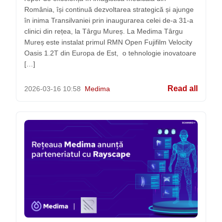
România, își continuă dezvoltarea strategică și ajunge
în inima Transilvaniei prin inaugurarea celei de-a 31-a
clinici din rețea, la Târgu Mureș. La Medima Târgu
Mureș este instalat primul RMN Open Fujifilm Velocity
Oasis 1.2T din Europa de Est, o tehnologie inovatoare
[…]
Read all
2026-03-16
10:58
Medima