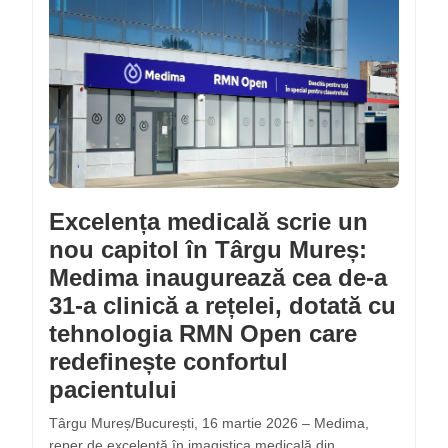
Excelența medicală scrie un
nou capitol în Târgu Mureș:
Medima inaugurează cea de-a
31-a clinică a rețelei, dotată cu
tehnologia RMN Open care
redefinește confortul
pacientului
Târgu Mureș/București, 16 martie 2026 – Medima,
reper de excelență în imagistica medicală din