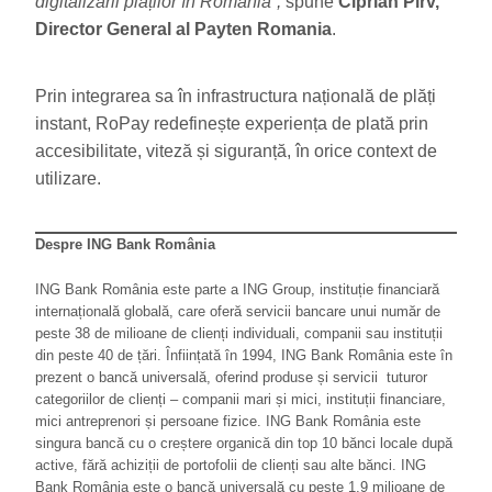
digitalizării plăților în România”,
spune
Ciprian Pirv,
Director General al Payten Romania
.
Prin integrarea sa în infrastructura națională de plăți
instant, RoPay redefinește experiența de plată prin
accesibilitate, viteză și siguranță, în orice context de
utilizare.
Despre ING Bank România
ING Bank România este parte a ING Group, instituție financiară
internațională globală, care oferă servicii bancare unui număr de
peste 38 de milioane de clienți individuali, companii sau instituții
din peste 40 de țări. Înființată în 1994, ING Bank România este în
prezent o bancă universală, oferind produse și servicii tuturor
categoriilor de clienți – companii mari și mici, instituții financiare,
mici antreprenori și persoane fizice. ING Bank România este
singura bancă cu o creștere organică din top 10 bănci locale după
active, fără achiziții de portofolii de clienți sau alte bănci. ING
Bank România este o bancă universală cu peste 1,9 milioane de