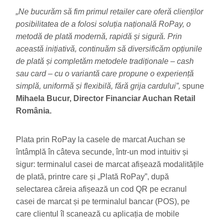
„Ne bucurăm să fim primul retailer care oferă clienților
posibilitatea de a folosi soluția națională RoPay, o
metodă de plată modernă, rapidă și sigură. Prin
această inițiativă, continuăm să diversificăm opțiunile
de plată și completăm metodele tradiționale – cash
sau card – cu o variantă care propune o experiență
simplă, uniformă și flexibilă, fără grija cardului”,
spune
Mihaela Bucur, Director Financiar Auchan Retail
România.
Plata prin RoPay la casele de marcat Auchan se
întâmplă în câteva secunde, într-un mod intuitiv și
sigur: terminalul casei de marcat afișează modalitățile
de plată, printre care și „Plată RoPay”, după
selectarea căreia afișează un cod QR pe ecranul
casei de marcat și pe terminalul bancar (POS), pe
care clientul îl scanează cu aplicația de mobile