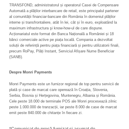
TRANSFOND, administratorul și operatorul Casei de Compensare
Automată a plăților interbancare de retail, este principalul partener
al comunității financiar-bancare din România în domeniul plăților
interne și transfrontaliere, atât în lei, cât și în euro, exploatând la
maximum infrastructura şi know-how-ul de care dispune.
Acționariatul este format din Banca Națională a României și 18
bănci comerciale active pe piața locală. Compania a dezvoltat
soluții de referință pentru piața financiară și pentru utilizatorii finali,
precum RoPay, Plăți Instant, Serviciul Afișare Nume Beneficiar
(SANB).
Despre Monri Payments
Monri Payments este un furnizor regional de top pentru servicii de
plată și case de marcat care operează în Croația, Slovenia,
Serbia, Bosnia și Herțegovina, Muntenegru, Albania și România.
Cele peste 18.000 de terminale POS ale Monri procesează zilnic
peste 1.000.000 de tranzacții, iar peste 8.000 de case de marcat
emit peste 840.000 de chitanțe în fiecare zi.
*Comunicat de presă furnizat și asumat de