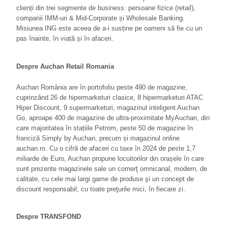
clienți din trei segmente de business: persoane fizice (retail),
companii IMM-uri & Mid-Corporate și Wholesale Banking.
Misiunea ING este aceea de a-i susține pe oameni să fie cu un
pas înainte, în viață și în afaceri.
Despre Auchan Retail Romania
Auchan România are în portofoliu peste 490 de magazine,
cuprinzând 26 de hipermarketuri clasice, 8 hipermarketuri ATAC
Hiper Discount, 9 supermarketuri, magazinul inteligent Auchan
Go, aproape 400 de magazine de ultra-proximitate MyAuchan, din
care majoritatea în stațiile Petrom, peste 50 de magazine în
franciză Simply by Auchan, precum și magazinul online
auchan.ro. Cu o cifră de afaceri cu taxe în 2024 de peste 1,7
miliarde de Euro, Auchan propune locuitorilor din orașele în care
sunt prezente magazinele sale un comerţ omnicanal, modern, de
calitate, cu cele mai largi game de produse şi un concept de
discount responsabil, cu toate preţurile mici, în fiecare zi.
Despre TRANSFOND