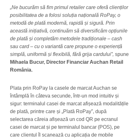
„Ne bucurăm să fim primul retailer care oferă clienților
posibilitatea de a folosi soluția națională RoPay, o
metodă de plată modernă, rapidă și sigură. Prin
această inițiativă, continuăm să diversificăm opțiunile
de plată și completăm metodele tradiționale – cash
sau card – cu o variantă care propune o experiență
simplă, uniformă și flexibilă, fără grija cardului”,
spune
Mihaela Bucur, Director Financiar Auchan Retail
România.
Plata prin RoPay la casele de marcat Auchan se
întâmplă în câteva secunde, într-un mod intuitiv și
sigur: terminalul casei de marcat afișează modalitățile
de plată, printre care și „Plată RoPay”, după
selectarea căreia afișează un cod QR pe ecranul
casei de marcat și pe terminalul bancar (POS), pe
care clientul îl scanează cu aplicația de mobile