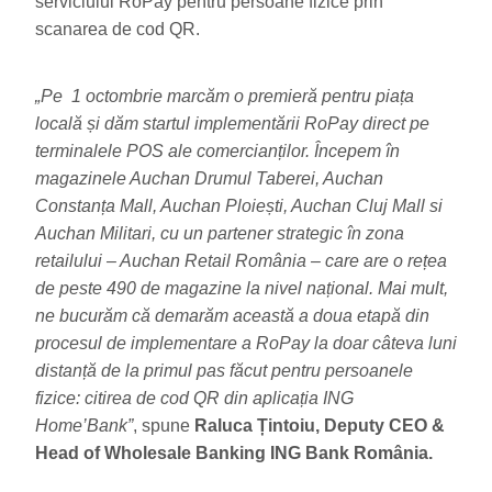
serviciului RoPay pentru persoane fizice prin
scanarea de cod QR.
„Pe 1 octombrie marcăm o premieră pentru piața
locală și dăm startul implementării RoPay direct pe
terminalele POS ale comercianților. Începem în
magazinele Auchan Drumul Taberei, Auchan
Constanța Mall, Auchan Ploiești, Auchan Cluj Mall si
Auchan Militari, cu un partener strategic în zona
retailului – Auchan Retail România – care are o rețea
de peste 490 de magazine la nivel național. Mai mult,
ne bucurăm că demarăm această a doua etapă din
procesul de implementare a RoPay la doar câteva luni
distanță de la primul pas făcut pentru persoanele
fizice: citirea de cod QR din aplicația ING
Home’Bank”
, spune
Raluca Țintoiu, Deputy CEO &
Head of Wholesale Banking ING Bank România.