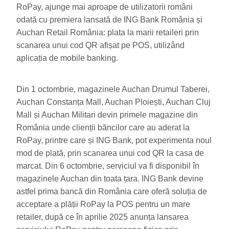
RoPay, ajunge mai aproape de utilizatorii români
odată cu premiera lansată de ING Bank România și
Auchan Retail România: plata la marii retaileri prin
scanarea unui cod QR afișat pe POS, utilizând
aplicația de mobile banking.
Din 1 octombrie, magazinele Auchan Drumul Taberei,
Auchan Constanța Mall, Auchan Ploiești, Auchan Cluj
Mall și Auchan Militari devin primele magazine din
România unde clienții băncilor care au aderat la
RoPay, printre care și ING Bank, pot experimenta noul
mod de plată, prin scanarea unui cod QR la casa de
marcat. Din 6 octombrie, serviciul va fi disponibil în
magazinele Auchan din toata țara. ING Bank
devine
astfel prima bancă din România care oferă soluția de
acceptare a plății RoPay la POS pentru un mare
retailer, după ce în aprilie 2025 anunța lansarea