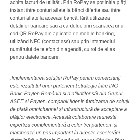
achita facturi de utilități. Prin RoPay se pot iniția plăți
instant între conturi aflate la bănci diferite sau între
conturi aflate la aceeași bancă, fără utilizarea
detaliilor bancare sau a cardului, prin scanarea unui
cod QR RoPay din aplicația de mobile banking,
utilizând NFC (contactless) sau prin intermediul
numărului de telefon din agendă, cu rol de alias
pentru datele bancare.
„Implementarea soluției RoPay pentru comercianți
este rezultatul unui parteneriat strategic între ING
Bank, Payten România și a afiliaților săi din Grupul
ASEE și Payten, companii lider în furnizarea de soluții
de plată omnichannel și infrastructură de acceptare a
plăților electronice. Această colaborare reunește
expertiza complementară a celor trei parteneri și
marchează un pas important în direcția accelerării