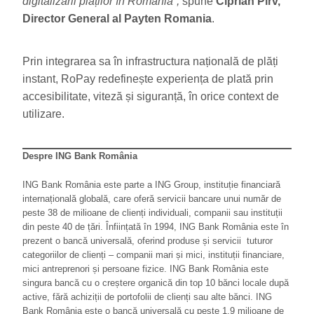
digitalizării plăților în România”,
spune
Ciprian Pirv,
Director General al Payten Romania
.
Prin integrarea sa în infrastructura națională de plăți
instant, RoPay redefinește experiența de plată prin
accesibilitate, viteză și siguranță, în orice context de
utilizare.
Despre ING Bank România
ING Bank România este parte a ING Group, instituție financiară
internațională globală, care oferă servicii bancare unui număr de
peste 38 de milioane de clienți individuali, companii sau instituții
din peste 40 de țări. Înființată în 1994, ING Bank România este în
prezent o bancă universală, oferind produse și servicii tuturor
categoriilor de clienți – companii mari și mici, instituții financiare,
mici antreprenori și persoane fizice. ING Bank România este
singura bancă cu o creștere organică din top 10 bănci locale după
active, fără achiziții de portofolii de clienți sau alte bănci. ING
Bank România este o bancă universală cu peste 1,9 milioane de