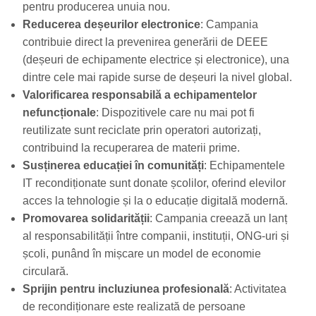
pentru producerea unuia nou.
Reducerea deșeurilor electronice
: Campania
contribuie direct la prevenirea generării de DEEE
(deșeuri de echipamente electrice și electronice), una
dintre cele mai rapide surse de deșeuri la nivel global.
Valorificarea responsabilă a echipamentelor
nefuncționale
: Dispozitivele care nu mai pot fi
reutilizate sunt reciclate prin operatori autorizați,
contribuind la recuperarea de materii prime.
Susținerea educației în comunități
: Echipamentele
IT recondiționate sunt donate școlilor, oferind elevilor
acces la tehnologie și la o educație digitală modernă.
Promovarea solidarității
: Campania creează un lanț
al responsabilității între companii, instituții, ONG-uri și
școli, punând în mișcare un model de economie
circulară.
Sprijin pentru incluziunea profesională
: Activitatea
de recondiționare este realizată de persoane