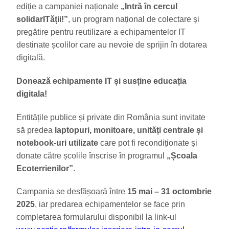
ediție a campaniei naționale
„Intră în cercul
solidarITății!”
, un program național de colectare și
pregătire pentru reutilizare a echipamentelor IT
destinate școlilor care au nevoie de sprijin în dotarea
digitală.
Donează echipamente IT și susține educația
digitala!
Entitățile publice și private din România sunt invitate
să predea
laptopuri, monitoare, unități centrale și
notebook-uri utilizate
care pot fi recondiționate și
donate către școlile înscrise în programul
„Școala
Ecoterrienilor”
.
Campania se desfășoară între
15 mai – 31 octombrie
2025
, iar predarea echipamentelor se face prin
completarea formularului disponibil la link-ul