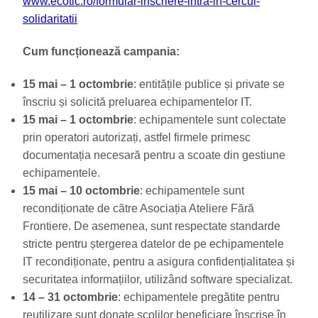
www.ecotic.ro/formular-inscriere-intra-in-cercul-
solidaritatii
Cum funcționează campania:
15 mai – 1 octombrie
: entitățile publice și private se
înscriu și solicită preluarea echipamentelor IT.
15 mai – 1 octombrie
: echipamentele sunt colectate
prin operatori autorizați, astfel firmele primesc
documentația necesară pentru a scoate din gestiune
echipamentele.
15 mai – 10 octombrie
: echipamentele sunt
recondiționate de către Asociația Ateliere Fără
Frontiere. De asemenea, sunt respectate standarde
stricte pentru ștergerea datelor de pe echipamentele
IT recondiționate, pentru a asigura confidențialitatea și
securitatea informațiilor, utilizând software specializat.
14 – 31 octombrie
: echipamentele pregătite pentru
reutilizare sunt donate școlilor beneficiare înscrise în