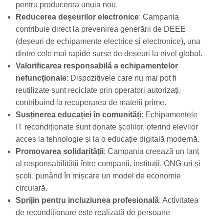
pentru producerea unuia nou.
Reducerea deșeurilor electronice
: Campania
contribuie direct la prevenirea generării de DEEE
(deșeuri de echipamente electrice și electronice), una
dintre cele mai rapide surse de deșeuri la nivel global.
Valorificarea responsabilă a echipamentelor
nefuncționale
: Dispozitivele care nu mai pot fi
reutilizate sunt reciclate prin operatori autorizați,
contribuind la recuperarea de materii prime.
Susținerea educației în comunități
: Echipamentele
IT recondiționate sunt donate școlilor, oferind elevilor
acces la tehnologie și la o educație digitală modernă.
Promovarea solidarității
: Campania creează un lanț
al responsabilității între companii, instituții, ONG-uri și
școli, punând în mișcare un model de economie
circulară.
Sprijin pentru incluziunea profesională
: Activitatea
de recondiționare este realizată de persoane