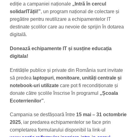
ediție a campaniei naționale
„Intră în cercul
solidarITății!”
, un program național de colectare și
pregătire pentru reutilizare a echipamentelor IT
destinate școlilor care au nevoie de sprijin în dotarea
digitală.
Donează echipamente IT și susține educația
digitala!
Entitățile publice și private din România sunt invitate
să predea
laptopuri, monitoare, unități centrale și
notebook-uri utilizate
care pot fi recondiționate și
donate către școlile înscrise în programul
„Școala
Ecoterrienilor”
.
Campania se desfășoară între
15 mai – 31 octombrie
2025
, iar predarea echipamentelor se face prin
completarea formularului disponibil la link-ul