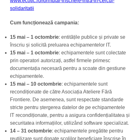
www.ecotic.ro/formular-inscriere-intra-in-cercul-
solidaritatii
Cum funcționează campania:
15 mai – 1 octombrie
: entitățile publice și private se
înscriu și solicită preluarea echipamentelor IT.
15 mai – 1 octombrie
: echipamentele sunt colectate
prin operatori autorizați, astfel firmele primesc
documentația necesară pentru a scoate din gestiune
echipamentele.
15 mai – 10 octombrie
: echipamentele sunt
recondiționate de către Asociația Ateliere Fără
Frontiere. De asemenea, sunt respectate standarde
stricte pentru ștergerea datelor de pe echipamentele
IT recondiționate, pentru a asigura confidențialitatea și
securitatea informațiilor, utilizând software specializat.
14 – 31 octombrie
: echipamentele pregătite pentru
reutilizare sunt donate școlilor beneficiare înscrise în