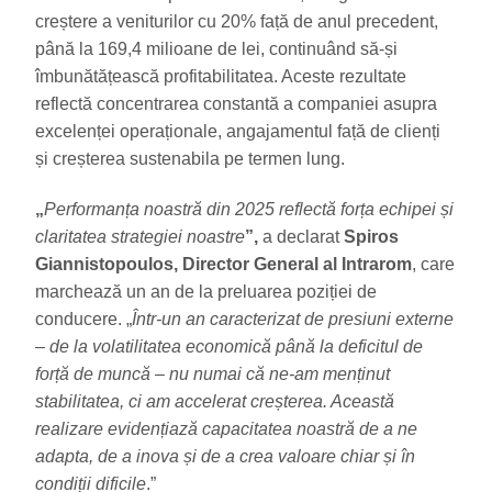
creștere a veniturilor cu 20% față de anul precedent,
până la 169,4 milioane de lei, continuând să-și
îmbunătățească profitabilitatea. Aceste rezultate
reflectă concentrarea constantă a companiei asupra
excelenței operaționale, angajamentul față de clienți
și creșterea sustenabila pe termen lung.
„
Performanța noastră din 2025 reflectă forța echipei și
claritatea strategiei noastre
”,
a declarat
Spiros
Giannistopoulos, Director General al Intrarom
, care
marchează un an de la preluarea poziției de
conducere. „
Într-un an caracterizat de presiuni externe
– de la volatilitatea economică până la deficitul de
forță de muncă – nu numai că ne-am menținut
stabilitatea, ci am accelerat creșterea. Această
realizare evidențiază capacitatea noastră de a ne
adapta, de a inova și de a crea valoare chiar și în
condiții dificile
.”