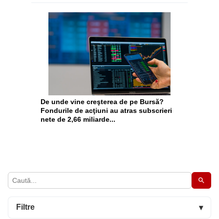
De unde vine creşterea de pe Bursă?
Fondurile de acţiuni au atras subscrieri
nete de 2,66 miliarde...
Filtre
▾