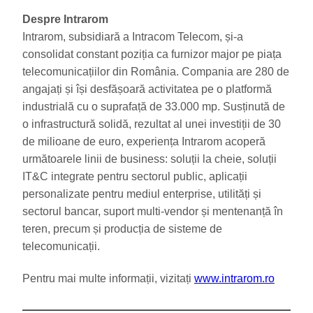
Despre Intrarom
Intrarom, subsidiară a Intracom Telecom, și-a
consolidat constant poziția ca furnizor major pe piața
telecomunicațiilor din România. Compania are 280 de
angajați și își desfășoară activitatea pe o platformă
industrială cu o suprafață de 33.000 mp. Susținută de
o infrastructură solidă, rezultat al unei investiții de 30
de milioane de euro, experiența Intrarom acoperă
următoarele linii de business: soluții la cheie, soluții
IT&C integrate pentru sectorul public, aplicații
personalizate pentru mediul enterprise, utilități și
sectorul bancar, suport multi-vendor și mentenanță în
teren, precum și producția de sisteme de
telecomunicații.
Pentru mai multe informații, vizitați
www.intrarom.ro