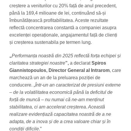
creștere a veniturilor cu 20% față de anul precedent,
până la 169,4 milioane de lei, continuând să-și
îmbunătățească profitabilitatea. Aceste rezultate
reflectă concentrarea constantă a companiei asupra
excelenței operaționale, angajamentul față de clienți
și creșterea sustenabila pe termen lung.
„
Performanța noastră din 2025 reflectă forța echipei și
claritatea strategiei noastre
”,
a declarat
Spiros
Giannistopoulos, Director General al Intrarom
, care
marchează un an de la preluarea poziției de
conducere. „
Într-un an caracterizat de presiuni externe
– de la volatilitatea economică până la deficitul de
forță de muncă – nu numai că ne-am menținut
stabilitatea, ci am accelerat creșterea. Această
realizare evidențiază capacitatea noastră de a ne
adapta, de a inova și de a crea valoare chiar și în
condiții dificile
.”