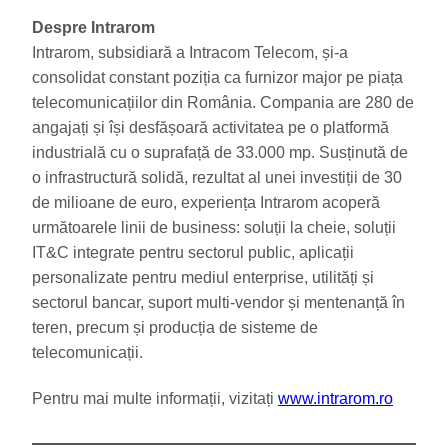
Despre Intrarom
Intrarom, subsidiară a Intracom Telecom, și-a
consolidat constant poziția ca furnizor major pe piața
telecomunicațiilor din România. Compania are 280 de
angajați și își desfășoară activitatea pe o platformă
industrială cu o suprafață de 33.000 mp. Susținută de
o infrastructură solidă, rezultat al unei investiții de 30
de milioane de euro, experiența Intrarom acoperă
următoarele linii de business: soluții la cheie, soluții
IT&C integrate pentru sectorul public, aplicații
personalizate pentru mediul enterprise, utilități și
sectorul bancar, suport multi-vendor și mentenanță în
teren, precum și producția de sisteme de
telecomunicații.
Pentru mai multe informații, vizitați
www.intrarom.ro