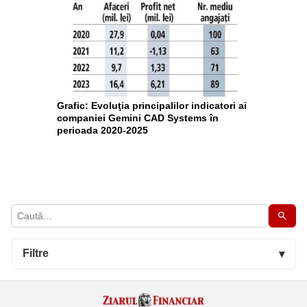
Grafic: Evoluţia principalilor indicatori ai
companiei Gemini CAD Systems în
perioada 2020-2025
Filtre
▾