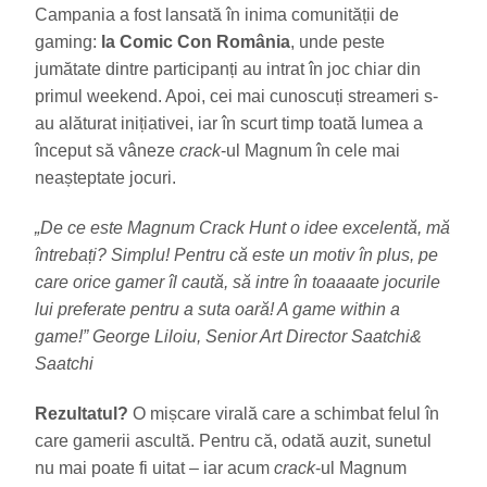
Campania a fost lansată în inima comunității de
gaming:
la Comic Con România
, unde peste
jumătate dintre participanți au intrat în joc chiar din
primul weekend. Apoi, cei mai cunoscuți streameri s-
au alăturat inițiativei, iar în scurt timp toată lumea a
început să vâneze
crack
-ul Magnum în cele mai
neașteptate jocuri.
„De ce este Magnum Crack Hunt o idee excelentă, mă
întrebați? Simplu! Pentru că este un motiv în plus, pe
care orice gamer îl caută, să intre în toaaaate jocurile
lui preferate pentru a suta oară! A game within a
game!” George Liloiu, Senior Art Director Saatchi&
Saatchi
Rezultatul?
O mișcare virală care a schimbat felul în
care gamerii ascultă. Pentru că, odată auzit, sunetul
nu mai poate fi uitat – iar acum
crack
-ul Magnum