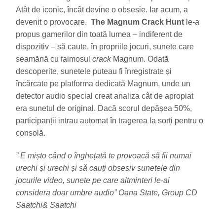
Atât de iconic, încât devine o obsesie. Iar acum, a
devenit o provocare.
The Magnum Crack Hunt
le-a
propus gamerilor din toată lumea – indiferent de
dispozitiv – să caute, în propriile jocuri, sunete care
seamănă cu faimosul
crack
Magnum. Odată
descoperite, sunetele puteau fi înregistrate și
încărcate pe platforma dedicată Magnum, unde un
detector audio special creat analiza cât de apropiat
era sunetul de original. Dacă scorul depășea 50%,
participanții intrau automat în tragerea la sorți pentru o
consolă.
” E mișto când o înghețată te provoacă să fii numai
urechi și urechi și să cauți obsesiv sunetele din
jocurile video, sunete pe care altminteri le-ai
considera doar umbre audio” Oana State, Group CD
Saatchi& Saatchi