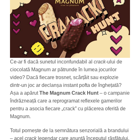
Ce-ar fi dacă sunetul inconfundabil al
crack
-ului de
ciocolată Magnum ar pătrunde în lumea jocurilor
video? Dacă fiecare trosnet, scârțâit sau explozie
dintr-un joc ar declanșa instant pofta de înghețată?
Așa a apărut
The Magnum Crack Hunt
– o campanie
îndrăzneață care a reprogramat reflexele gamerilor
pentru a asocia fiecare „crack” cu plăcerea oferită de
Magnum.
Totul pornește de la semnătura senzorială a brandului
– acel
crack
legendar care anunță începutul răsfățului.