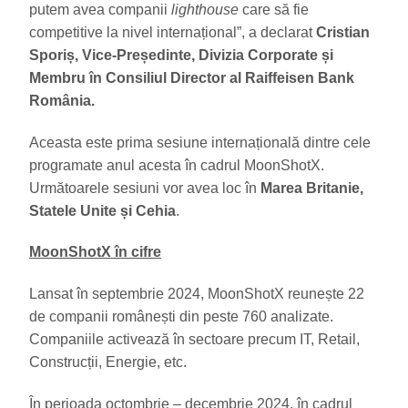
putem avea companii
lighthouse
care să fie
competitive la nivel internațional”, a declarat
Cristian
Sporiș, Vice-Președinte, Divizia Corporate și
Membru în Consiliul Director al Raiffeisen Bank
România.
Aceasta este prima sesiune internațională dintre cele
programate anul acesta în cadrul MoonShotX.
Următoarele sesiuni vor avea loc în
Marea Britanie,
Statele Unite și Cehia
.
MoonShotX în cifre
Lansat în septembrie 2024, MoonShotX reunește 22
de companii românești din peste 760 analizate.
Companiile activează în sectoare precum IT, Retail,
Construcții, Energie, etc.
În perioada octombrie – decembrie 2024, în cadrul