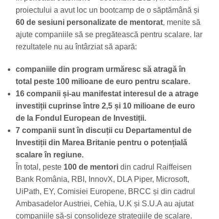
proiectului a avut loc un bootcamp de o săptămână și
60 de sesiuni personalizate de mentorat
, menite să
ajute companiile să se pregătească pentru scalare. Iar
rezultatele nu au întârziat să apară:
companiile din program urmăresc să atragă în
total peste 100 milioane de euro pentru scalare.
16 companii și-au manifestat interesul de a atrage
investiții cuprinse între 2,5 și 10 milioane de euro
de la Fondul European de Investiții.
7 companii sunt în discuții cu Departamentul de
Investiții din Marea Britanie pentru o potențială
scalare în regiune.
În total, peste
100 de mentori
din cadrul Raiffeisen
Bank România, RBI, InnovX, DLA Piper, Microsoft,
UiPath, EY, Comisiei Europene, BRCC și din cadrul
Ambasadelor Austriei, Cehia, U.K și S.U.A au ajutat
companiile să-și consolideze strategiile de scalare.