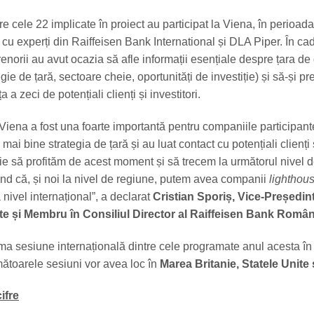
e cele 22 implicate în proiect au participat la Viena, în perioad
iri cu experți din Raiffeisen Bank International și DLA Piper. În ca
enorii au avut ocazia să afle informații esențiale despre țara de 
tegie de țară, sectoare cheie, oportunități de investiție) și să-și pr
a a zeci de potențiali clienți și investitori.
Viena a fost una foarte importantă pentru companiile participante
mai bine strategia de țară și au luat contact cu potențiali clienți 
uie să profităm de acest moment și să trecem la următorul nivel 
ând că, și noi la nivel de regiune, putem avea companii
lighthou
a nivel internațional”, a declarat
Cristian Sporiș, Vice-Președin
te și Membru în Consiliul Director al Raiffeisen Bank Român
ma sesiune internațională dintre cele programate anul acesta în
toarele sesiuni vor avea loc în
Marea Britanie, Statele Unite 
ifre