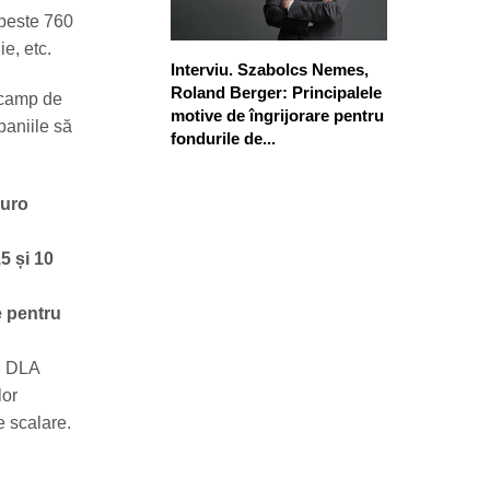
peste 760
e, etc.
Interviu. Szabolcs Nemes,
Roland Berger: Principalele
tcamp de
motive de îngrijorare pentru
paniile să
fondurile de...
euro
5 și 10
e pentru
, DLA
lor
e scalare.