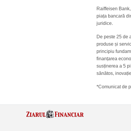
Raiffeisen Bank, 
piața bancară di
juridice.
De peste 25 de a
produse și servic
principiu fundame
finanțarea econom
susținerea a 5 pi
sănătos, inovație 
*Comunicat de p