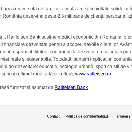
bancă universală de top, cu capitalizare și lichiditate solide ac
n România deservind peste 2,3 milioane de clienți, persoane fizi
ni, Raiffeisen Bank susține mediul economic din România, ofer
ii financiare dezvoltate pentru a acoperi nevoile clienților. Avân
ntal responsabilitatea, contribuim la dezvoltarea societății prin
iei reale și sustenabile. Totodată, suntem implicați în comunita
loni de dezvoltare: educație, ecologie urbană, sport ca stil de vi
și nu în ultimul rând, artă și cultură.
www.raiffeisen.ro
resă furnizat și asumat de
Raiffeisen Bank
Contact
Politică de confidențialitate
Termeni și 