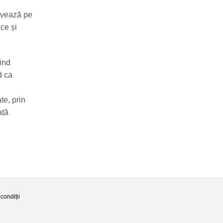
tivează pe
ce și
ind
d ca
te, prin
ață
condiții