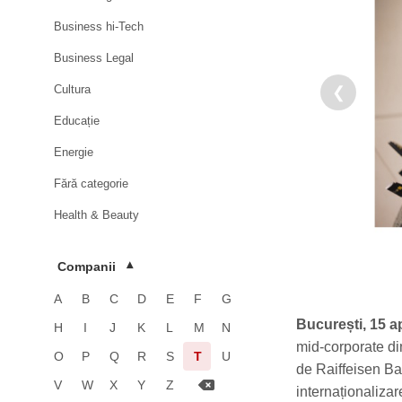
Business hi-Tech
Business Legal
Cultura
❮
Educație
Energie
Fără categorie
Health & Beauty
HoReCa
Companii
▾
Imobiliare
A
B
C
D
E
F
G
Industrie
București, 15 ap
H
I
J
K
L
M
N
Luxury
mid-corporate din
O
P
Q
R
S
T
U
de Raiffeisen Ba
Media & Advertising
V
W
X
Y
Z
internaționalizar