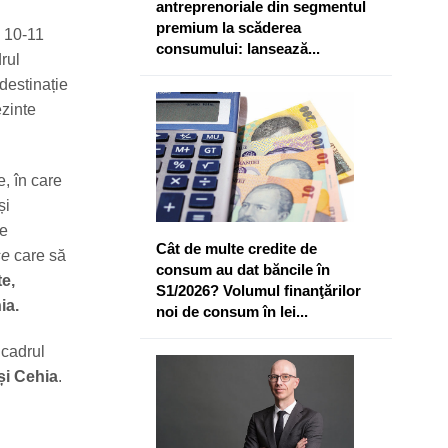
antreprenoriale din segmentul
premium la scăderea
a 10-11
consumului: lansează...
drul
destinație
ezinte
, în care
și
de
Cât de multe credite de
se
care să
consum au dat băncile în
te,
S1/2026? Volumul finanţărilor
ia.
noi de consum în lei...
 cadrul
și Cehia
.