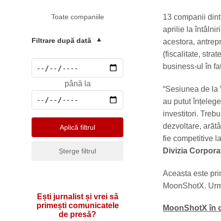
Mediu
13 companii dintr
Toate companiile
Pharma & Sănătate
aprilie la întâln
Profesii & HR
Filtrare după dată
▾
acestora, antrepr
Retail & Agrobusiness
(fiscalitate, stra
business-ul în faț
Social
până la
Sport
“Sesiunea de la 
au putut înțelege 
Telecomunicatii
investitori. Treb
Turism & Hotel
dezvoltare, arăt
Aplică filtrul
fie competitive l
Divizia Corpora
Șterge filtrul
Aceasta este pri
MoonShotX. Urmă
Ești jurnalist și vrei să
primești comunicatele
MoonShotX în c
de presă?