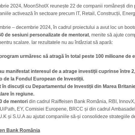
mbrie 2024, MoonShotX reunește 22 de companii românești din 
iile activează în sectoare precum IT, Retail, Construcții, Energi
mbrie – decembrie 2024, în cadrul proiectului a avut loc un boo
60 de sesiuni personalizate de mentorat
, menite să ajute com
ntru scalare. Iar rezultatele nu au întârziat să apară:
program urmăresc să atragă în total peste 100 milioane de 
u manifestat interesul de a atrage investiții cuprinse între 2,
o de la Fondul European de Investiții.
 în discuții cu Departamentul de Investiții din Marea Britani
lare în regiune.
0 de mentori
din cadrul Raiffeisen Bank România, RBI, InnovX
, UiPath, EY, Comisiei Europene, BRCC și din cadrul Ambasade
U.K și S.U.A au ajutat companiile să-și consolideze strategiile d
sen Bank România