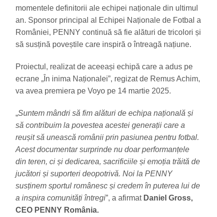
momentele definitorii ale echipei naționale din ultimul
an. Sponsor principal al Echipei Naționale de Fotbal a
României, PENNY continuă să fie alături de tricolori și
să susțină poveștile care inspiră o întreagă națiune.
Proiectul, realizat de aceeași echipă care a adus pe
ecrane „În inima Naționalei”, regizat de Remus Achim,
va avea premiera pe Voyo pe 14 martie 2025.
„
Suntem mândri să fim alături de echipa națională și
să contribuim la povestea acestei generații care a
reușit să unească românii prin pasiunea pentru fotbal.
Acest documentar surprinde nu doar performanțele
din teren, ci și dedicarea, sacrificiile și emoția trăită de
jucători și suporteri deopotrivă. Noi la PENNY
susținem sportul românesc și credem în puterea lui de
a inspira comunități întregi
”, a afirmat
Daniel Gross,
CEO PENNY România.