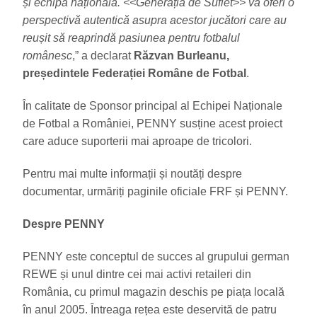
și echipa națională. <<Generația de Suflet>> va oferi o
perspectivă autentică asupra acestor jucători care au
reușit să reaprindă pasiunea pentru fotbalul
românesc
,” a declarat
Răzvan Burleanu,
președintele Federației Române de Fotbal
.
În calitate de Sponsor principal al Echipei Naționale
de Fotbal a României, PENNY susține acest proiect
care aduce suporterii mai aproape de tricolori.
Pentru mai multe informații și noutăți despre
documentar, urmăriți paginile oficiale FRF și PENNY.
Despre PENNY
PENNY este conceptul de succes al grupului german
REWE și unul dintre cei mai activi retaileri din
România, cu primul magazin deschis pe piața locală
în anul 2005. Întreaga rețea este deservită de patru