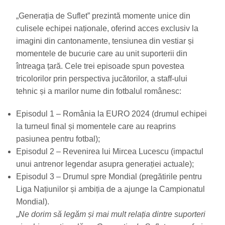
„Generația de Suflet” prezintă momente unice din
culisele echipei naționale, oferind acces exclusiv la
imagini din cantonamente, tensiunea din vestiar și
momentele de bucurie care au unit suporterii din
întreaga țară. Cele trei episoade spun povestea
tricolorilor prin perspectiva jucătorilor, a staff-ului
tehnic și a marilor nume din fotbalul românesc:
Episodul 1 – România la EURO 2024 (drumul echipei
la turneul final și momentele care au reaprins
pasiunea pentru fotbal);
Episodul 2 – Revenirea lui Mircea Lucescu (impactul
unui antrenor legendar asupra generației actuale);
Episodul 3 – Drumul spre Mondial (pregătirile pentru
Liga Națiunilor și ambiția de a ajunge la Campionatul
Mondial).
„
Ne dorim să legăm și mai mult relația dintre suporteri