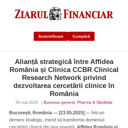
Autentificare
Cumpără
Alianță strategică între Affidea
România și Clinica CCBR Clinical
Research Network privind
dezvoltarea cercetării clinice în
România
30 mai 2025
|
Business general
,
Pharma & Sănătate
București, România — [23.05.2025]
— Într-un
demers strategic, menit să transforme domeniul
cercetării clinice din țara noastră,
Affidea România și