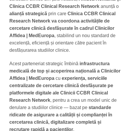
Clinica CCBR Clinical Research Network
anunță o
alianță strategică
prin care
Clinica CCBR Clinical
Research Network
va coordona activitățile de
cercetare clinică desfășurate în cadrul Clinicilor
Affidea | MedEuropa
, stabilind un nou standard de
excelență, eficiență și orientare către pacient în
desfășurarea studiilor clinice.
Acest parteneriat strategic îmbină
infrastructura
medicală de top și acoperirea națională a Clinicilor
Affidea | MedEuropa
cu
experiența, serviciile
centralizate de cercetare clinică desfășurate pe
platformele digitale ale Clinicii CCBR Clinical
Research Network
, pentru a crea un model unic de
derulare a studiilor clinice — bazat pe
standarde
ridicate de asigurare a calității și complianței în
cercetarea clinică, digitalizare completă și
recrutare rapidă a pacienților
.