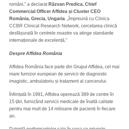
români,” a declarat
Răzvan Predica, Chief
Commercial Officer Affidea și Cluster CEO
România, Grecia, Ungaria
. „Împreună cu Clinica
CCBR Clinical Research Network, cercetarea clinică
desfășurată în centrele noastre va atinge standarde
internaționale de excelență.”
Despre Affidea România
Affidea România face parte din Grupul Affidea, cel mai
mare furnizor european de servicii de diagnostic
imagistic, ambulatoriu și tratament al cancerului.
Înființată în 1991, Affidea operează 389 de centre în
15 țări, furnizând servicii medicale de înaltă calitate
pentru mai mult de 14 milioane de pacienți în fiecare
an.
Datorită performanțelor sale în ceea ce privește