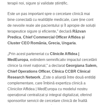
terapii noi, sigure și validate științific.
Este un pas important spre o cercetare clinică mai
bine conectată cu realitățile medicale, care ține cont
de nevoile reale ale pacientului și îl apropie de soluții
terapeutice sigure și eficiente,” declară
Răzvan
Predica
,
Chief Commercial Officer Affidea și
Cluster CEO România, Grecia, Ungaria
.
„Prin acest parteneriat cu
Clinicile Affidea |
MedEuropa
, extindem semnificativ impactul cercetării
clinice la nivel național,” a declarat
Georgiana Salem,
Chief Operations Officer, Clinica CCBR Clinical
Research Network
. „Este o alianță între două entități
complementare, care îmbină expertiza clinică a
Clinicilor Affidea | MedEuropa cu modelul nostru
operațional centralizat și integral digitalizat, oferind
sponsorilor servicii de cercetare clinică de înaltă