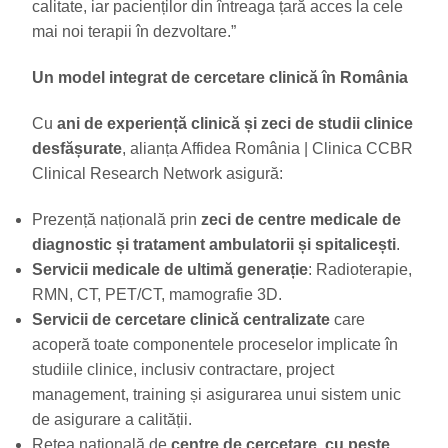
calitate, iar pacienților din întreaga țară acces la cele
mai noi terapii în dezvoltare.”
Un model integrat de cercetare clinică în România
Cu
ani de experiență clinică și zeci de studii clinice
desfășurate
, alianța Affidea România | Clinica CCBR
Clinical Research Network asigură:
Prezență națională prin
zeci de centre medicale de
diagnostic și tratament ambulatorii și spitalicești
.
Servicii medicale de ultimă generație
: Radioterapie,
RMN, CT, PET/CT, mamografie 3D.
Servicii de cercetare clinică centralizate
care
acoperă toate componentele proceselor implicate în
studiile clinice, inclusiv contractare, project
management, training și asigurarea unui sistem unic
de asigurare a calității.
Rețea națională de
centre de cercetare, cu peste