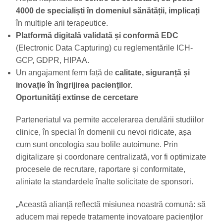
4000 de specialiști în domeniul sănătății, implicați
în multiple arii terapeutice.
Platformă digitală validată și conformă EDC
(Electronic Data Capturing) cu reglementările ICH-
GCP, GDPR, HIPAA.
Un angajament ferm față de
calitate, siguranță și
inovație în îngrijirea pacienților.
Oportunități extinse de cercetare
Parteneriatul va permite accelerarea derulării studiilor
clinice, în special în domenii cu nevoi ridicate, așa
cum sunt oncologia sau bolile autoimune. Prin
digitalizare și coordonare centralizată, vor fi optimizate
procesele de recrutare, raportare și conformitate,
aliniate la standardele înalte solicitate de sponsori.
„Această alianță reflectă misiunea noastră comună: să
aducem mai repede tratamente inovatoare pacienților