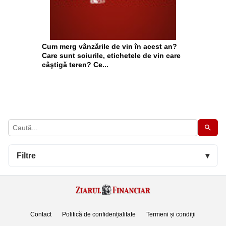
Cum merg vânzările de vin în acest an?
Care sunt soiurile, etichetele de vin care
câştigă teren? Ce...
Filtre
▾
Contact
Politică de confidențialitate
Termeni și condiții