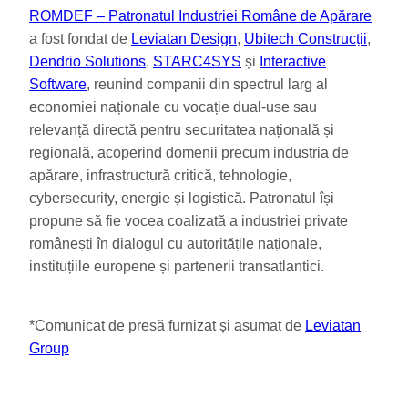
ROMDEF – Patronatul Industriei Române de Apărare
a fost fondat de
Leviatan Design
,
Ubitech Construcții
,
Dendrio Solutions
,
STARC4SYS
și
Interactive
Software
, reunind companii din spectrul larg al
economiei naționale cu vocație dual-use sau
relevanță directă pentru securitatea națională și
regională, acoperind domenii precum industria de
apărare, infrastructură critică, tehnologie,
cybersecurity, energie și logistică. Patronatul își
propune să fie vocea coalizată a industriei private
românești în dialogul cu autoritățile naționale,
instituțiile europene și partenerii transatlantici.
*Comunicat de presă furnizat și asumat de
Leviatan
Group