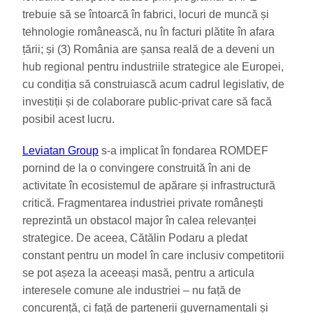
trebuie să se întoarcă în fabrici, locuri de muncă și
tehnologie românească, nu în facturi plătite în afara
țării; și (3) România are șansa reală de a deveni un
hub regional pentru industriile strategice ale Europei,
cu condiția să construiască acum cadrul legislativ, de
investiții și de colaborare public-privat care să facă
posibil acest lucru.
Leviatan Group
s-a implicat în fondarea ROMDEF
pornind de la o convingere construită în ani de
activitate în ecosistemul de apărare și infrastructură
critică. Fragmentarea industriei private românești
reprezintă un obstacol major în calea relevanței
strategice. De aceea, Cătălin Podaru a pledat
constant pentru un model în care inclusiv competitorii
se pot așeza la aceeași masă, pentru a articula
interesele comune ale industriei – nu față de
concurență, ci față de partenerii guvernamentali și