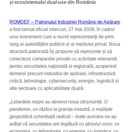
și ecosistemului dual-use din România
ROMDEF – Patronatul Industriei Române de Apărare
a fost lansat oficial miercuri, 27 mai 2026, în cadrul
unui eveniment care a reunit reprezentanţi de prim
rang ai autorităţilor publice și ai mediului privat. Noua
structură patronală își propune să reprezinte și să
conecteze companiile private cu activitate relevantă
pentru securitatea naţională și regională, acoperind
domenii precum industria de apărare, infrastructură
critică, tehnologie, cybersecurity, energie, logistică și
alte sectoare cu aplicabilitate duală.
„Lebedele negre au devenit noua obișnuință. O
pandemie, un război la granița noastră, o realitate
geopolitică schimbată radical – toate acestea ne-au
arătat că securitatea are legătură cu absolut orice: cu
economia, cu tehnologia, cu energia, cu logistica, cu