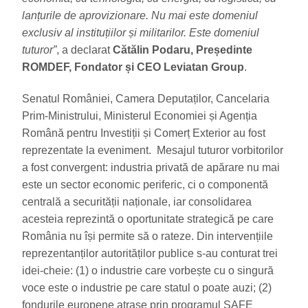
lanțurile de aprovizionare. Nu mai este domeniul
exclusiv al instituțiilor și militarilor. Este domeniul
tuturor”
, a declarat
Cătălin Podaru, Președinte
ROMDEF, Fondator și CEO Leviatan Group
.
Senatul României, Camera Deputaților, Cancelaria
Prim-Ministrului, Ministerul Economiei și Agenția
Română pentru Investiții și Comerț Exterior au fost
reprezentate la eveniment. Mesajul tuturor vorbitorilor
a fost convergent: industria privată de apărare nu mai
este un sector economic periferic, ci o componentă
centrală a securității naționale, iar consolidarea
acesteia reprezintă o oportunitate strategică pe care
România nu își permite să o rateze. Din intervențiile
reprezentanților autorităților publice s-au conturat trei
idei-cheie: (1) o industrie care vorbește cu o singură
voce este o industrie pe care statul o poate auzi; (2)
fondurile europene atrase prin programul SAFE