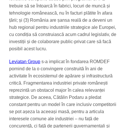
trebuie să se întoarcă în fabrici, locuri de muncă și
tehnologie românească, nu în facturi plătite în afara
țării; și (3) România are șansa reală de a deveni un
hub regional pentru industriile strategice ale Europei,
cu condiția să construiască acum cadrul legislativ, de
investiții și de colaborare public-privat care să facă
posibil acest lucru.
Leviatan Group
s-a implicat în fondarea ROMDEF
pornind de la o convingere construită în ani de
activitate în ecosistemul de apărare și infrastructură
critică. Fragmentarea industriei private românești
reprezintă un obstacol major în calea relevanței
strategice. De aceea, Cătălin Podaru a pledat
constant pentru un model în care inclusiv competitorii
se pot așeza la aceeași masă, pentru a articula
interesele comune ale industriei – nu față de
concurență, ci față de partenerii guvernamentali și