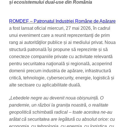
și ecosistemului dual-use din România
ROMDEF – Patronatul Industriei Române de Apărare
a fost lansat oficial miercuri, 27 mai 2026, în cadrul
unui eveniment care a reunit reprezentanţi de prim
rang ai autorităţilor publice și ai mediului privat. Noua
structură patronală își propune să reprezinte și să
conecteze companiile private cu activitate relevantă
pentru securitatea naţională și regională, acoperind
domenii precum industria de apărare, infrastructură
critică, tehnologie, cybersecurity, energie, logistică și
alte sectoare cu aplicabilitate duală.
„Lebedele negre au devenit noua obișnuință. O
pandemie, un război la granița noastră, o realitate
geopolitică schimbată radical – toate acestea ne-au
arătat că securitatea are legătură cu absolut orice: cu
economia, cu tehnologia, cu energia, cu logistica, cu