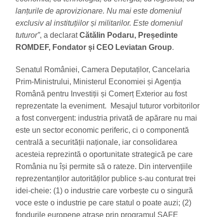
lanțurile de aprovizionare. Nu mai este domeniul
exclusiv al instituțiilor și militarilor. Este domeniul
tuturor”
, a declarat
Cătălin Podaru, Președinte
ROMDEF, Fondator și CEO Leviatan Group
.
Senatul României, Camera Deputaților, Cancelaria
Prim-Ministrului, Ministerul Economiei și Agenția
Română pentru Investiții și Comerț Exterior au fost
reprezentate la eveniment. Mesajul tuturor vorbitorilor
a fost convergent: industria privată de apărare nu mai
este un sector economic periferic, ci o componentă
centrală a securității naționale, iar consolidarea
acesteia reprezintă o oportunitate strategică pe care
România nu își permite să o rateze. Din intervențiile
reprezentanților autorităților publice s-au conturat trei
idei-cheie: (1) o industrie care vorbește cu o singură
voce este o industrie pe care statul o poate auzi; (2)
fondurile europene atrase prin programul SAFE