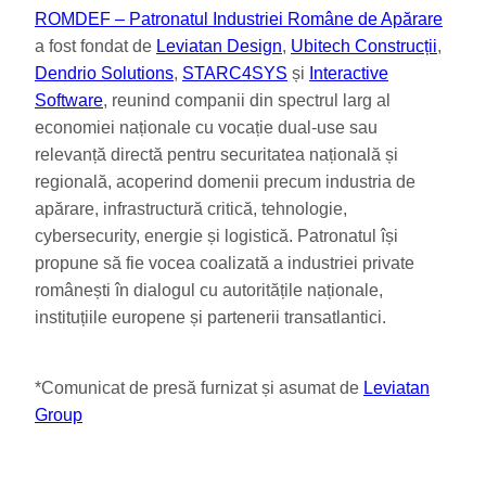
ROMDEF – Patronatul Industriei Române de Apărare
a fost fondat de
Leviatan Design
,
Ubitech Construcții
,
Dendrio Solutions
,
STARC4SYS
și
Interactive
Software
, reunind companii din spectrul larg al
economiei naționale cu vocație dual-use sau
relevanță directă pentru securitatea națională și
regională, acoperind domenii precum industria de
apărare, infrastructură critică, tehnologie,
cybersecurity, energie și logistică. Patronatul își
propune să fie vocea coalizată a industriei private
românești în dialogul cu autoritățile naționale,
instituțiile europene și partenerii transatlantici.
*Comunicat de presă furnizat și asumat de
Leviatan
Group