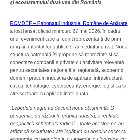
și ecosistemului dual-use din România
ROMDEF – Patronatul Industriei Române de Apărare
a fost lansat oficial miercuri, 27 mai 2026, în cadrul
unui eveniment care a reunit reprezentanţi de prim
rang ai autorităţilor publice și ai mediului privat. Noua
structură patronală își propune să reprezinte și să
conecteze companiile private cu activitate relevantă
pentru securitatea naţională și regională, acoperind
domenii precum industria de apărare, infrastructură
critică, tehnologie, cybersecurity, energie, logistică și
alte sectoare cu aplicabilitate duală.
„Lebedele negre au devenit noua obișnuință. O
pandemie, un război la granița noastră, o realitate
geopolitică schimbată radical – toate acestea ne-au
arătat că securitatea are legătură cu absolut orice: cu
economia, cu tehnologia, cu energia, cu logistica, cu