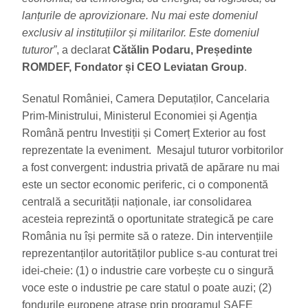
lanțurile de aprovizionare. Nu mai este domeniul
exclusiv al instituțiilor și militarilor. Este domeniul
tuturor”
, a declarat
Cătălin Podaru, Președinte
ROMDEF, Fondator și CEO Leviatan Group
.
Senatul României, Camera Deputaților, Cancelaria
Prim-Ministrului, Ministerul Economiei și Agenția
Română pentru Investiții și Comerț Exterior au fost
reprezentate la eveniment. Mesajul tuturor vorbitorilor
a fost convergent: industria privată de apărare nu mai
este un sector economic periferic, ci o componentă
centrală a securității naționale, iar consolidarea
acesteia reprezintă o oportunitate strategică pe care
România nu își permite să o rateze. Din intervențiile
reprezentanților autorităților publice s-au conturat trei
idei-cheie: (1) o industrie care vorbește cu o singură
voce este o industrie pe care statul o poate auzi; (2)
fondurile europene atrase prin programul SAFE