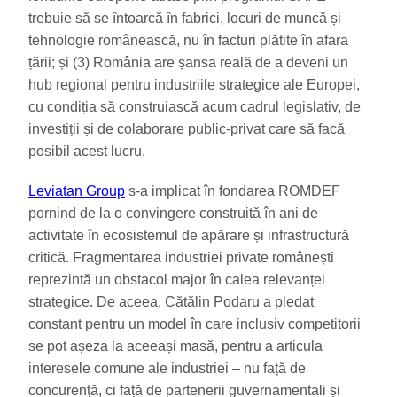
trebuie să se întoarcă în fabrici, locuri de muncă și
tehnologie românească, nu în facturi plătite în afara
țării; și (3) România are șansa reală de a deveni un
hub regional pentru industriile strategice ale Europei,
cu condiția să construiască acum cadrul legislativ, de
investiții și de colaborare public-privat care să facă
posibil acest lucru.
Leviatan Group
s-a implicat în fondarea ROMDEF
pornind de la o convingere construită în ani de
activitate în ecosistemul de apărare și infrastructură
critică. Fragmentarea industriei private românești
reprezintă un obstacol major în calea relevanței
strategice. De aceea, Cătălin Podaru a pledat
constant pentru un model în care inclusiv competitorii
se pot așeza la aceeași masă, pentru a articula
interesele comune ale industriei – nu față de
concurență, ci față de partenerii guvernamentali și