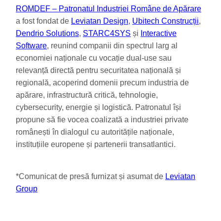
ROMDEF – Patronatul Industriei Române de Apărare
a fost fondat de
Leviatan Design
,
Ubitech Construcții
,
Dendrio Solutions
,
STARC4SYS
și
Interactive
Software
, reunind companii din spectrul larg al
economiei naționale cu vocație dual-use sau
relevanță directă pentru securitatea națională și
regională, acoperind domenii precum industria de
apărare, infrastructură critică, tehnologie,
cybersecurity, energie și logistică. Patronatul își
propune să fie vocea coalizată a industriei private
românești în dialogul cu autoritățile naționale,
instituțiile europene și partenerii transatlantici.
*Comunicat de presă furnizat și asumat de
Leviatan
Group