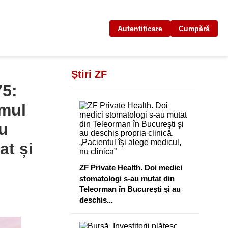
Autentificare
Cumpără
Știri ZF
75:
imul
u
at și
ZF Private Health. Doi medici
stomatologi s-au mutat din
Teleorman în Bucureşti şi au
deschis...