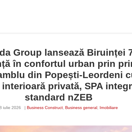
a Group lansează Biruinței 
nță în confortul urban prin pr
amblu din Popești-Leordeni c
 interioară privată, SPA integr
standard nZEB
8 iulie 2026
|
Business Construct
,
Business general
,
Imobiliare