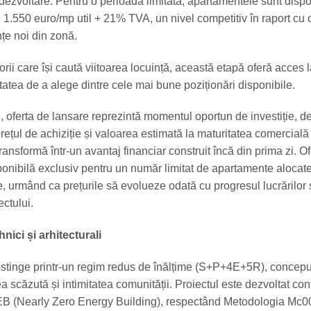
 dezvoltare. Pentru o perioadă limitată, apartamentele sunt dispo
 1.550 euro/mp util + 21% TVA, un nivel competitiv în raport cu 
țe noi din zonă.
ii care își caută viitoarea locuință, această etapă oferă acces l
itatea de a alege dintre cele mai bune poziționări disponibile.
i, oferta de lansare reprezintă momentul oportun de investiție, 
prețul de achiziție și valoarea estimată la maturitatea comercială
ansformă într-un avantaj financiar construit încă din prima zi. O
ponibilă exclusiv pentru un număr limitat de apartamente alocat
, urmând ca prețurile să evolueze odată cu progresul lucrărilor 
ctului.
hnici și arhitecturali
distinge printr-un regim redus de înălțime (S+P+4E+5R), concepu
a scăzută și intimitatea comunității. Proiectul este dezvoltat co
EB (Nearly Zero Energy Building), respectând Metodologia Mc