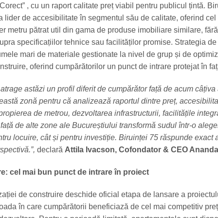
orect” , cu un raport calitate preț viabil pentru publicul țintă. Bi
a lider de accesibilitate în segmentul său de calitate, oferind cel
er metru pătrat util din gama de produse imobiliare similare, fără
ra specificațiilor tehnice sau facilităților promise. Strategia de
umele mari de materiale gestionate la nivel de grup și de optimi
struire, oferind cumpărătorilor un punct de intrare protejat în fața
atrage astăzi un profil diferit de cumpărător față de acum câțiva 
stă zonă pentru că analizează raportul dintre preț, accesibilita
Apropierea de metrou, dezvoltarea infrastructurii, facilitățile integr
 față de alte zone ale Bucureștiului transformă sudul într-o alege
ntru locuire, cât și pentru investiție. Biruinței 75 răspunde exact 
spectivă.”,
declară
Attila Ivacson, Cofondator & CEO Anand
e: cel mai bun punct de intrare în proiect
ației de construire deschide oficial etapa de lansare a proiectul
ioada în care cumpărătorii beneficiază de cel mai competitiv preț