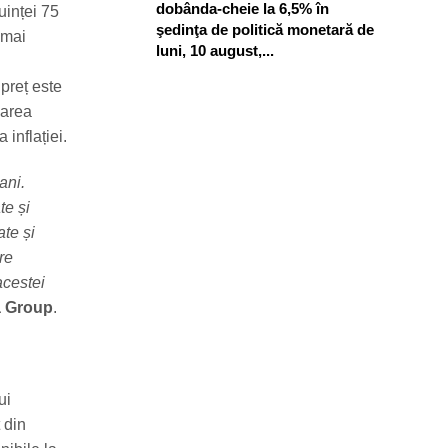
dobânda-cheie la 6,5% în
ruinței 75
şedinţa de politică monetară de
 mai
luni, 10 august,...
 preț este
zarea
 inflației.
ani.
te și
ate și
re
acestei
a Group
.
ui
 din