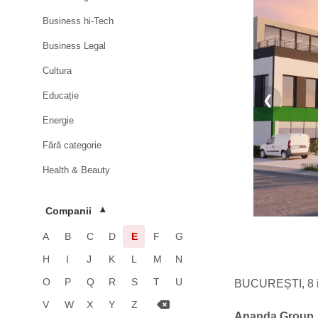
Business hi-Tech
Business Legal
Cultura
Educație
❮
Energie
Fără categorie
Health & Beauty
HoReCa
Companii
▾
Imobiliare
A
B
C
D
E
F
G
Industrie
H
I
J
K
L
M
N
Luxury
O
P
Q
R
S
T
U
BUCUREȘTI, 8 i
Media & Advertising
V
W
X
Y
Z
Ananda Group