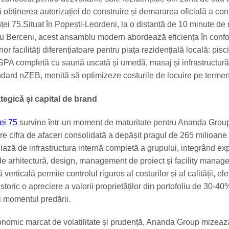
 obținerea autorizației de construire și demararea oficială a cons
nței 75.Situat în Popești-Leordeni, la o distanță de 10 minute de
ou Berceni, acest ansamblu modern abordează eficiența în confo
nor facilități diferențiatoare pentru piața rezidențială locală: pisc
 SPA completă cu saună uscată și umedă, masaj și infrastructură
andard nZEB, menită să optimizeze costurile de locuire pe termen
tegică și capital de brand
ței 75
survine într-un moment de maturitate pentru Ananda Grou
e cifra de afaceri consolidată a depășit pragul de 265 milioane 
iază de infrastructura internă completă a grupului, integrând ex
i de arhitectură, design, management de proiect și facility manag
verticală permite controlul riguros al costurilor și al calității, e
storic o apreciere a valorii proprietăților din portofoliu de 30-40
i momentul predării.
conomic marcat de volatilitate și prudență, Ananda Group mizeaz