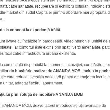
 relaxare. Acest ecosistem transformă locuirea într-o experien
ntată către sănătate, recuperare și echilibru cotidian, ridicând s
le-market din sudul Capitalei printr-o abordare mai apropiată 
um.
de la concept la experiență trăită
t livrate cu încălzire în pardoseală, videointerfon și unități de 
stalate, iar confortul este extins prin spații verzi amenajate, parc
s facil către infrastructura urbană existentă.
rta comercială disponibilă la momentul achiziției, cumpărătorii p
ilier de bucătărie realizat de ANANDA MOB, inclus în pache
luție care reduce investiția necesară pentru amenajarea locuinței
n unitar, adaptat fiecărui apartament.
ațiului prin soluția de mobilare ANANDA MOB
prie ANANDA MOB, dezvoltatorul introduce soluții avansate de