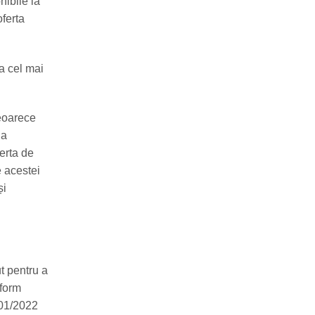
nibile la
oferta
a cel mai
deoarece
 a
ferta de
e acestei
și
t pentru a
nform
001/2022