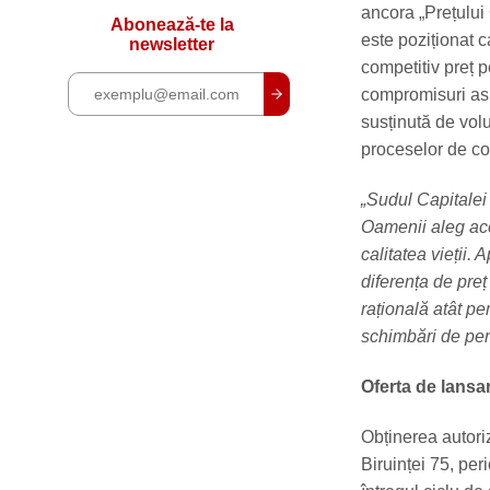
ancora „Prețului C
Abonează-te la
este poziționat c
newsletter
competitiv preț p
compromisuri asup
susținută de vol
proceselor de con
„Sudul Capitalei 
Oamenii aleg acea
calitatea vieții. 
diferența de preț
rațională atât pe
schimbări de per
Oferta de lansar
Obținerea autoriz
Biruinței 75, per