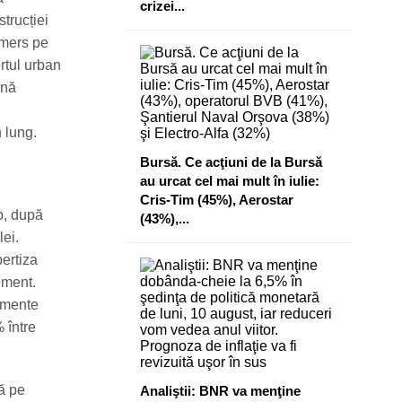
crizei...
trucției
 mers pe
rtul urban
ină
 lung.
Bursă. Ce acţiuni de la Bursă
au urcat cel mai mult în iulie:
Cris-Tim (45%), Aerostar
p, după
(43%),...
lei.
pertiza
ement.
lemente
% între
ă pe
Analiştii: BNR va menţine