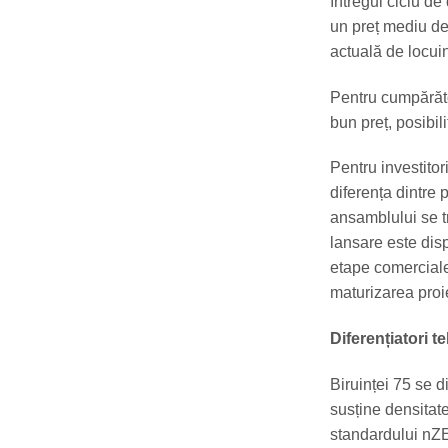
întregul ciclu de
un preț mediu de
actuală de locuin
Pentru cumpărător
bun preț, posibil
Pentru investitor
diferența dintre 
ansamblului se tr
lansare este dis
etape comerciale
maturizarea proie
Diferențiatori te
Biruinței 75 se 
susține densitate
standardului nZ