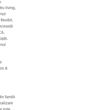
ă.
ru living,
emul
lexibil,
 Această
că,
pții.
gnul
de
ess &
n familii
ealizare
or este