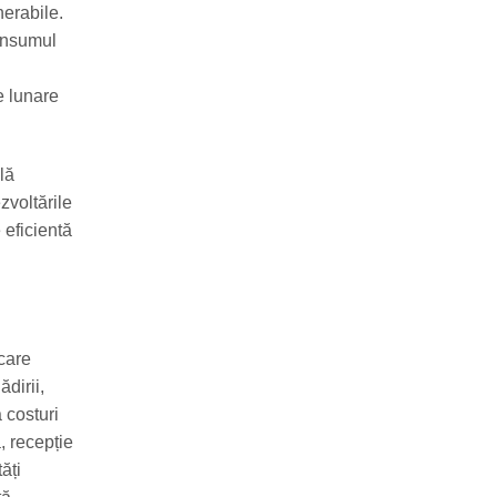
nerabile.
consumul
e lunare
lă
ezvoltările
 eficientă
care
dirii,
 costuri
, recepție
ăți