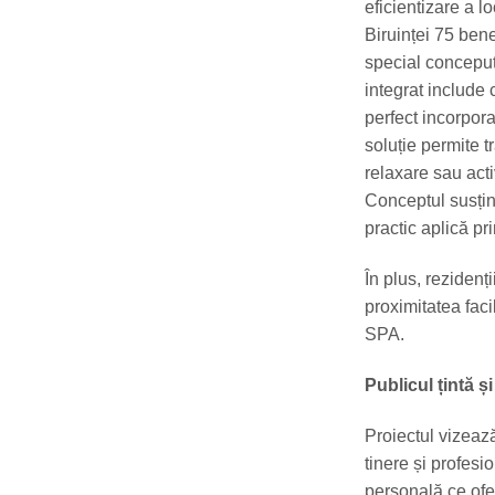
eficientizare a l
Biruinței 75 bene
special conceput
integrat include 
perfect incorpora
soluție permite t
relaxare sau acti
Conceptul susți
practic aplică pr
În plus, rezidenț
proximitatea facil
SPA.
Publicul țintă ș
Proiectul vizeaz
tinere și profesi
personală ce ofer