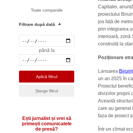
Mediu
Capitalei, anunță
Toate companiile
Pharma & Sănătate
proiectului Birui
jos față de metr
Profesii & HR
Filtrare după dată
▾
prin integrarea u
Retail & Agrobusiness
interioară, zonă
Social
construită la st
până la
Sport
Poziționare stra
Telecomunicatii
Lansarea
Biruin
Turism & Hotel
Aplică filtrul
un an 2025 în car
Proiectul benefic
Șterge filtrul
diviziilor propri
Această structură 
care au generat i
faza de proiect ș
Ești jurnalist și vrei să
primești comunicatele
de presă?
Într-un climat e