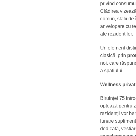
privind consumul
Clădirea vizează
comun, stații de 
anvelopare cu te
ale rezidenților.
Un element disti
clasică, prin
pro
noi, care răspund
a spațiului.
Wellness privat
Biruinței 75 int
optează pentru zo
rezidenții vor be
lunare suplimenta
dedicată, vestia