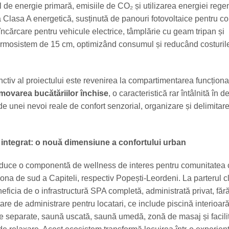
 de energie primară, emisiile de CO₂ și utilizarea energiei rege
 Clasa A energetică, susținută de panouri fotovoltaice pentru 
încărcare pentru vehicule electrice, tâmplărie cu geam tripan și
rmosistem de 15 cm, optimizând consumul și reducând costuril
nctiv al proiectului este revenirea la compartimentarea funcționa
movarea bucătăriilor închise
, o caracteristică rar întâlnită în d
e unei nevoi reale de confort senzorial, organizare și delimitare
 integrat: o nouă dimensiune a confortului urban
roduce o componentă de wellness de interes pentru comunitatea 
na de sud a Capiteli, respectiv Popești-Leordeni. La parterul clă
neficia de o infrastructură SPA completă, administrată privat, fără
re de administrare pentru locatari, ce include piscină interioară
re separate, saună uscată, saună umedă, zonă de masaj și facilit