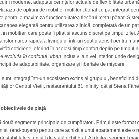
ocuirii moderne, adaptate cerințelor actuale de flexibilitate urban
ficiază de opțiuni de mobilier multifuncțional cu pat integrat pent
e pentru a maximiza funcționalitatea fiecărui metru pătrat. Sist
canapea elegantă pentru utilizarea zilnică, completată de un pat f
t în mobilier, care poate fi pliat și ascuns discret pe timpul zilei.
ransformarea rapidă a livingului într-un spațiu aerisit pentru mun
vități cotidiene, oferind în același timp confort deplin pe timpul no
ne
evoluția în confortul urban
inclusiv la nivel interior, unde desi
incipii de adaptabilitate, organizare și libertate de mișcare.
ii sunt integrați într-un ecosistem extins al grupului, beneficiind 
ităților Centrul Vieții, restaurantului 81 Infinity, cât și Siena Fitn
i obiectivele de piață
ă două segmente principale de cumpărători. Primul este format di
oniști (end-buyers) pentru care achiziția unui apartament este o r
ă stabilitate și un stil de viață echilibrat. Al doilea segment maj