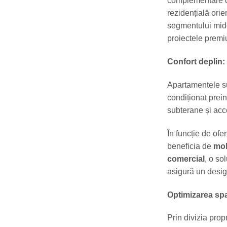
complementare de
rezidențială orie
segmentului midd
proiectele premi
Confort deplin: 
Apartamentele sun
condiționat prein
subterane și acce
În funcție de ofe
beneficia de
mob
comercial
, o so
asigură un desig
Optimizarea sp
Prin divizia pro