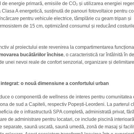
 de energie primară, emisiile de CO₂ și utilizarea energiei rege
 Clasa A energetică, susținută de panouri fotovoltaice pentru 
încărcare pentru vehicule electrice, tâmplărie cu geam tripan și
rmosistem de 15 cm, optimizând consumul și reducând costuril
nctiv al proiectului este revenirea la compartimentarea funcționa
movarea bucătăriilor închise
, o caracteristică rar întâlnită în d
e unei nevoi reale de confort senzorial, organizare și delimitare
 integrat: o nouă dimensiune a confortului urban
roduce o componentă de wellness de interes pentru comunitatea 
na de sud a Capiteli, respectiv Popești-Leordeni. La parterul clă
neficia de o infrastructură SPA completă, administrată privat, fără
re de administrare pentru locatari, ce include piscină interioară
re separate, saună uscată, saună umedă, zonă de masaj și facilit