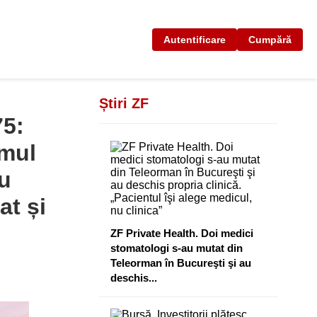
Autentificare
Cumpără
Știri ZF
75:
imul
u
at și
ZF Private Health. Doi medici
stomatologi s-au mutat din
Teleorman în Bucureşti şi au
deschis...