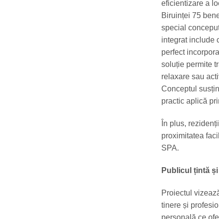
eficientizare a l
Biruinței 75 bene
special conceput
integrat include 
perfect incorpora
soluție permite t
relaxare sau acti
Conceptul susți
practic aplică pr
În plus, rezidenț
proximitatea facil
SPA.
Publicul țintă ș
Proiectul vizeaz
tinere și profesi
personală ce ofer