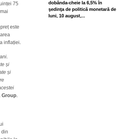
dobânda-cheie la 6,5% în
ruinței 75
şedinţa de politică monetară de
 mai
luni, 10 august,...
 preț este
zarea
 inflației.
ani.
te și
ate și
re
acestei
a Group
.
ui
 din