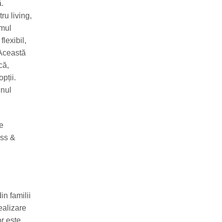
ă.
ru living,
emul
lexibil,
 Această
că,
pții.
gnul
de
ess &
n familii
ealizare
or este