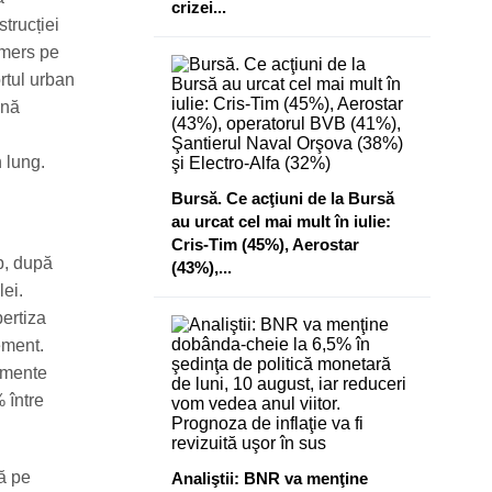
crizei...
trucției
 mers pe
rtul urban
ină
 lung.
Bursă. Ce acţiuni de la Bursă
au urcat cel mai mult în iulie:
Cris-Tim (45%), Aerostar
p, după
(43%),...
lei.
pertiza
ement.
lemente
% între
ă pe
Analiştii: BNR va menţine