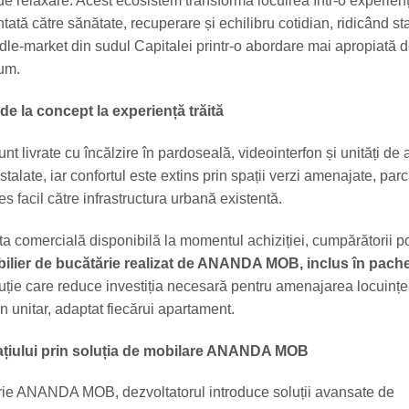
 relaxare. Acest ecosistem transformă locuirea într-o experien
ntată către sănătate, recuperare și echilibru cotidian, ridicând s
le-market din sudul Capitalei printr-o abordare mai apropiată 
um.
de la concept la experiență trăită
t livrate cu încălzire în pardoseală, videointerfon și unități de 
stalate, iar confortul este extins prin spații verzi amenajate, parc
s facil către infrastructura urbană existentă.
rta comercială disponibilă la momentul achiziției, cumpărătorii p
ilier de bucătărie realizat de ANANDA MOB, inclus în pache
luție care reduce investiția necesară pentru amenajarea locuinței
n unitar, adaptat fiecărui apartament.
ațiului prin soluția de mobilare ANANDA MOB
prie ANANDA MOB, dezvoltatorul introduce soluții avansate de