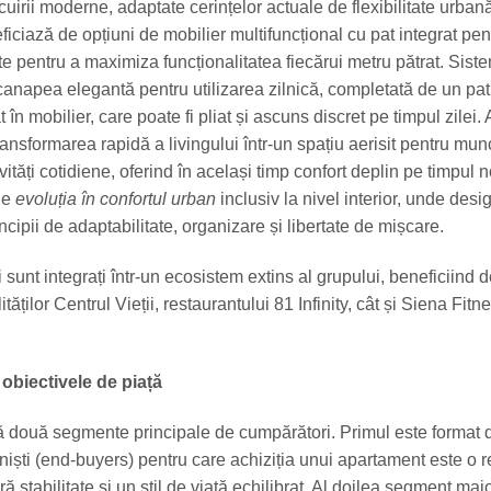
ocuirii moderne, adaptate cerințelor actuale de flexibilitate urban
ficiază de opțiuni de mobilier multifuncțional cu pat integrat pent
e pentru a maximiza funcționalitatea fiecărui metru pătrat. Sist
canapea elegantă pentru utilizarea zilnică, completată de un pat f
t în mobilier, care poate fi pliat și ascuns discret pe timpul zilei.
ransformarea rapidă a livingului într-un spațiu aerisit pentru mun
vități cotidiene, oferind în același timp confort deplin pe timpul no
ne
evoluția în confortul urban
inclusiv la nivel interior, unde desi
incipii de adaptabilitate, organizare și libertate de mișcare.
ii sunt integrați într-un ecosistem extins al grupului, beneficiind 
ităților Centrul Vieții, restaurantului 81 Infinity, cât și Siena Fitn
i obiectivele de piață
ă două segmente principale de cumpărători. Primul este format di
oniști (end-buyers) pentru care achiziția unui apartament este o r
ă stabilitate și un stil de viață echilibrat. Al doilea segment maj