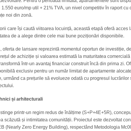
 dezvoltare. Pentru o perioadă limitată, apartamentele sunt dispo
 1.550 euro/mp util + 21% TVA, un nivel competitiv în raport cu 
țe noi din zonă.
ii care își caută viitoarea locuință, această etapă oferă acces l
itatea de a alege dintre cele mai bune poziționări disponibile.
i, oferta de lansare reprezintă momentul oportun de investiție, 
prețul de achiziție și valoarea estimată la maturitatea comercială
ansformă într-un avantaj financiar construit încă din prima zi. O
ponibilă exclusiv pentru un număr limitat de apartamente alocat
, urmând ca prețurile să evolueze odată cu progresul lucrărilor 
ctului.
hnici și arhitecturali
distinge printr-un regim redus de înălțime (S+P+4E+5R), concepu
a scăzută și intimitatea comunității. Proiectul este dezvoltat co
EB (Nearly Zero Energy Building), respectând Metodologia Mc