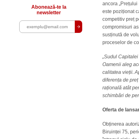
ancora „Prețului C
Abonează-te la
este poziționat c
newsletter
competitiv preț p
compromisuri asup
susținută de vol
proceselor de con
„Sudul Capitalei 
Oamenii aleg acea
calitatea vieții. 
diferența de preț
rațională atât pe
schimbări de per
Oferta de lansar
Obținerea autoriz
Biruinței 75, per