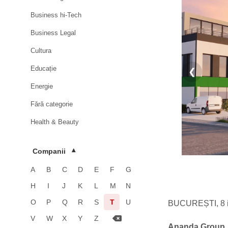
Business hi-Tech
Business Legal
Cultura
Educație
❮
Energie
Fără categorie
Health & Beauty
HoReCa
Companii
▾
Imobiliare
A
B
C
D
E
F
G
Industrie
H
I
J
K
L
M
N
Luxury
O
P
Q
R
S
T
U
BUCUREȘTI, 8 i
Media & Advertising
V
W
X
Y
Z
Ananda Group