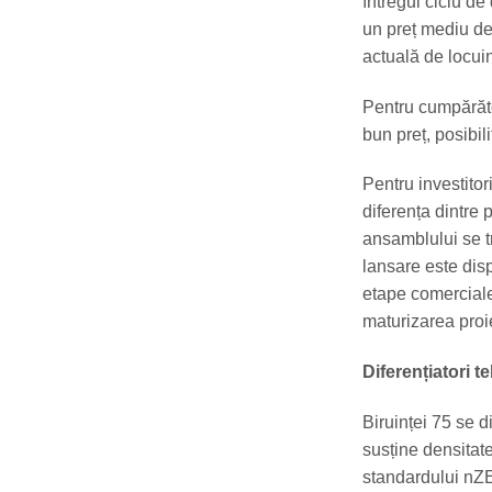
întregul ciclu de
un preț mediu de
actuală de locuin
Pentru cumpărător
bun preț, posibil
Pentru investitor
diferența dintre 
ansamblului se tr
lansare este dis
etape comerciale
maturizarea proie
Diferențiatori te
Biruinței 75 se 
susține densitate
standardului nZ