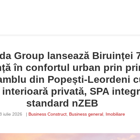
a Group lansează Biruinței 
nță în confortul urban prin pr
amblu din Popești-Leordeni c
 interioară privată, SPA integr
standard nZEB
8 iulie 2026
|
Business Construct
,
Business general
,
Imobiliare