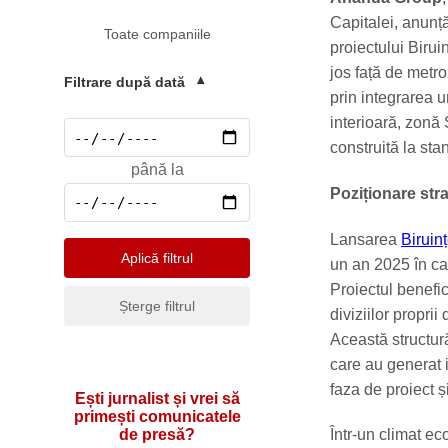
Mediu
Capitalei, anunță
Toate companiile
Pharma & Sănătate
proiectului Birui
jos față de metr
Profesii & HR
Filtrare după dată
▾
prin integrarea u
Retail & Agrobusiness
interioară, zonă
Social
construită la st
până la
Sport
Poziționare stra
Telecomunicatii
Lansarea
Biruin
Turism & Hotel
Aplică filtrul
un an 2025 în car
Proiectul benefic
Șterge filtrul
diviziilor propri
Această structură 
care au generat i
faza de proiect ș
Ești jurnalist și vrei să
primești comunicatele
de presă?
Într-un climat e