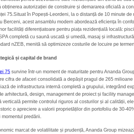
 obținerea autorizației de construire și demararea oficială a cons
nței 75.Situat în Popești-Leordeni, la o distanță de 10 minute de
ou Berceni, acest ansamblu modern abordează eficiența în confo
nor facilități diferențiatoare pentru piața rezidențială locală: pisc
 SPA completă cu saună uscată și umedă, masaj și infrastructură
andard nZEB, menită să optimizeze costurile de locuire pe termen
tegică și capital de brand
ței 75
survine într-un moment de maturitate pentru Ananda Grou
e cifra de afaceri consolidată a depășit pragul de 265 milioane 
iază de infrastructura internă completă a grupului, integrând ex
i de arhitectură, design, management de proiect și facility manag
verticală permite controlul riguros al costurilor și al calității, e
storic o apreciere a valorii proprietăților din portofoliu de 30-40
i momentul predării.
conomic marcat de volatilitate și prudență, Ananda Group mizeaz