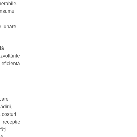
nerabile.
consumul
e lunare
lă
ezvoltările
 eficientă
care
dirii,
 costuri
, recepție
ăți