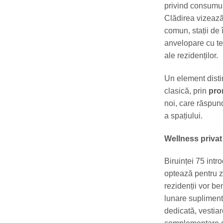
privind consumul
Clădirea vizează
comun, stații de 
anvelopare cu te
ale rezidenților.
Un element disti
clasică, prin
pro
noi, care răspund
a spațiului.
Wellness privat
Biruinței 75 int
optează pentru zo
rezidenții vor be
lunare suplimenta
dedicată, vestia