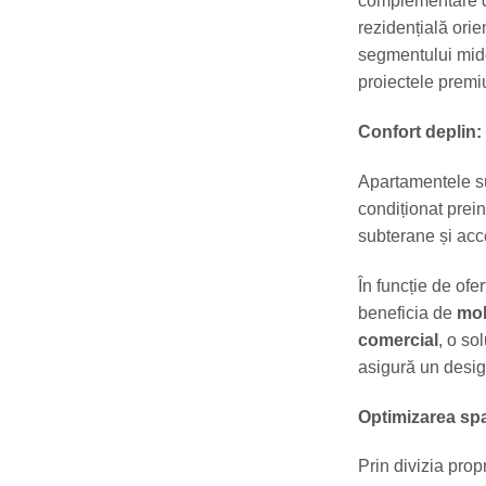
complementare de
rezidențială orie
segmentului midd
proiectele premi
Confort deplin: 
Apartamentele sun
condiționat prein
subterane și acce
În funcție de ofe
beneficia de
mob
comercial
, o so
asigură un desig
Optimizarea sp
Prin divizia pro