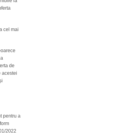
nibile la
oferta
a cel mai
deoarece
 a
ferta de
e acestei
și
t pentru a
nform
001/2022