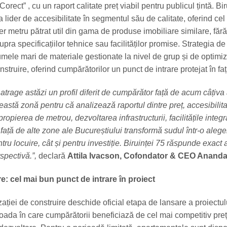
orect” , cu un raport calitate preț viabil pentru publicul țintă. Bi
a lider de accesibilitate în segmentul său de calitate, oferind cel
er metru pătrat util din gama de produse imobiliare similare, fără
ra specificațiilor tehnice sau facilităților promise. Strategia de
umele mari de materiale gestionate la nivel de grup și de optimi
struire, oferind cumpărătorilor un punct de intrare protejat în fața
atrage astăzi un profil diferit de cumpărător față de acum câțiva 
stă zonă pentru că analizează raportul dintre preț, accesibilita
Apropierea de metrou, dezvoltarea infrastructurii, facilitățile integr
 față de alte zone ale Bucureștiului transformă sudul într-o alege
ntru locuire, cât și pentru investiție. Biruinței 75 răspunde exact 
spectivă.”,
declară
Attila Ivacson, Cofondator & CEO Anand
e: cel mai bun punct de intrare în proiect
ației de construire deschide oficial etapa de lansare a proiectul
ioada în care cumpărătorii beneficiază de cel mai competitiv preț