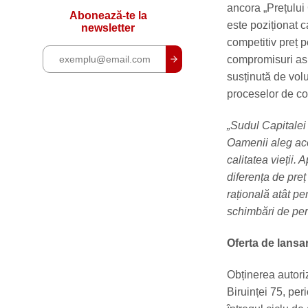
ancora „Prețului C
Abonează-te la
este poziționat c
newsletter
competitiv preț p
compromisuri asup
susținută de vol
proceselor de con
„Sudul Capitalei 
Oamenii aleg acea
calitatea vieții. 
diferența de preț
rațională atât pe
schimbări de per
Oferta de lansar
Obținerea autoriz
Biruinței 75, per