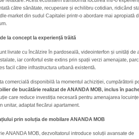
 relaxare. Acest ecosistem transformă locuirea într-o experien
ntată către sănătate, recuperare și echilibru cotidian, ridicând s
le-market din sudul Capitalei printr-o abordare mai apropiată 
um.
de la concept la experiență trăită
t livrate cu încălzire în pardoseală, videointerfon și unități de 
stalate, iar confortul este extins prin spații verzi amenajate, parc
s facil către infrastructura urbană existentă.
rta comercială disponibilă la momentul achiziției, cumpărătorii p
ilier de bucătărie realizat de ANANDA MOB, inclus în pache
luție care reduce investiția necesară pentru amenajarea locuinței
n unitar, adaptat fiecărui apartament.
ațiului prin soluția de mobilare ANANDA MOB
prie ANANDA MOB, dezvoltatorul introduce soluții avansate de