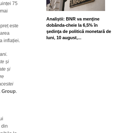
ruinței 75
 mai
Analiştii: BNR va menţine
dobânda-cheie la 6,5% în
 preț este
şedinţa de politică monetară de
zarea
luni, 10 august,...
 inflației.
ani.
te și
ate și
re
acestei
a Group
.
ui
 din