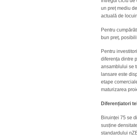
întregul ciclu de
un preț mediu de
actuală de locuin
Pentru cumpărător
bun preț, posibil
Pentru investitor
diferența dintre 
ansamblului se tr
lansare este dis
etape comerciale
maturizarea proie
Diferențiatori te
Biruinței 75 se 
susține densitate
standardului nZ