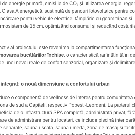
 de energie primară, emisiile de CO₂ și utilizarea energiei rege
 Clasa A energetică, susținută de panouri fotovoltaice pentru 
încărcare pentru vehicule electrice, tâmplărie cu geam tripan și
rmosistem de 15 cm, optimizând consumul și reducând costuril
nctiv al proiectului este revenirea la compartimentarea funcționa
movarea bucătăriilor închise
, o caracteristică rar întâlnită în d
e unei nevoi reale de confort senzorial, organizare și delimitare
 integrat: o nouă dimensiune a confortului urban
roduce o componentă de wellness de interes pentru comunitatea 
na de sud a Capiteli, respectiv Popești-Leordeni. La parterul clă
neficia de o infrastructură SPA completă, administrată privat, fără
re de administrare pentru locatari, ce include piscină interioară
re separate, saună uscată, saună umedă, zonă de masaj și facilit