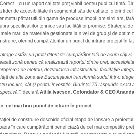
orect” , cu un raport calitate preț viabil pentru publicul țintă. Bi
a lider de accesibilitate în segmentul său de calitate, oferind cel
er metru pătrat util din gama de produse imobiliare similare, fără
ra specificațiilor tehnice sau facilităților promise. Strategia de
umele mari de materiale gestionate la nivel de grup și de optimi
struire, oferind cumpărătorilor un punct de intrare protejat în fața
atrage astăzi un profil diferit de cumpărător față de acum câțiva 
stă zonă pentru că analizează raportul dintre preț, accesibilita
Apropierea de metrou, dezvoltarea infrastructurii, facilitățile integr
 față de alte zone ale Bucureștiului transformă sudul într-o alege
ntru locuire, cât și pentru investiție. Biruinței 75 răspunde exact 
spectivă.”,
declară
Attila Ivacson, Cofondator & CEO Anand
e: cel mai bun punct de intrare în proiect
ației de construire deschide oficial etapa de lansare a proiectul
ioada în care cumpărătorii beneficiază de cel mai competitiv preț