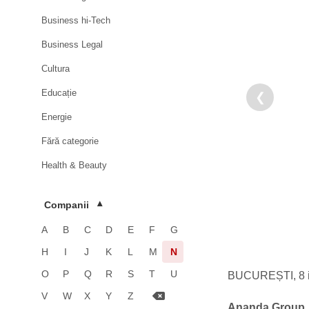
Business hi-Tech
Business Legal
Cultura
Educație
❮
Energie
Fără categorie
Health & Beauty
HoReCa
Companii
▾
Imobiliare
A
B
C
D
E
F
G
Industrie
H
I
J
K
L
M
N
Luxury
O
P
Q
R
S
T
U
BUCUREȘTI, 8 i
Media & Advertising
V
W
X
Y
Z
Ananda Group