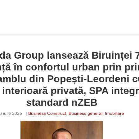
a Group lansează Biruinței 
nță în confortul urban prin pr
amblu din Popești-Leordeni c
 interioară privată, SPA integr
standard nZEB
8 iulie 2026
|
Business Construct
,
Business general
,
Imobiliare