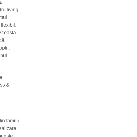
ă.
ru living,
emul
lexibil,
 Această
că,
pții.
gnul
de
ess &
n familii
ealizare
or este