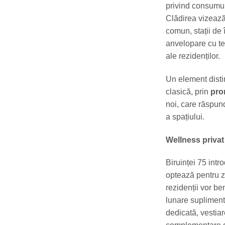
privind consumul
Clădirea vizează
comun, stații de 
anvelopare cu te
ale rezidenților.
Un element disti
clasică, prin
pro
noi, care răspund
a spațiului.
Wellness privat
Biruinței 75 int
optează pentru zo
rezidenții vor be
lunare suplimenta
dedicată, vestia