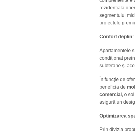
complementare de
rezidențială orie
segmentului midd
proiectele premi
Confort deplin: 
Apartamentele sun
condiționat prein
subterane și acce
În funcție de ofe
beneficia de
mob
comercial
, o so
asigură un desig
Optimizarea sp
Prin divizia pro