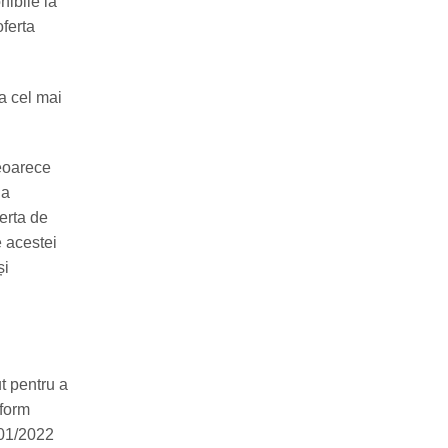
nibile la
oferta
a cel mai
deoarece
 a
ferta de
e acestei
și
t pentru a
nform
001/2022