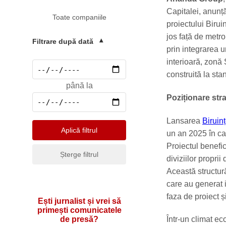
Mediu
Capitalei, anunță
Toate companiile
Pharma & Sănătate
proiectului Birui
jos față de metr
Profesii & HR
Filtrare după dată
▾
prin integrarea u
Retail & Agrobusiness
interioară, zonă
Social
construită la st
până la
Sport
Poziționare stra
Telecomunicatii
Lansarea
Biruin
Turism & Hotel
Aplică filtrul
un an 2025 în car
Proiectul benefic
Șterge filtrul
diviziilor propri
Această structură 
care au generat i
faza de proiect ș
Ești jurnalist și vrei să
primești comunicatele
de presă?
Într-un climat e