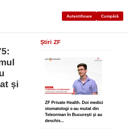
Autentificare
Cumpără
Știri ZF
75:
imul
u
at și
ZF Private Health. Doi medici
stomatologi s-au mutat din
Teleorman în Bucureşti şi au
deschis...