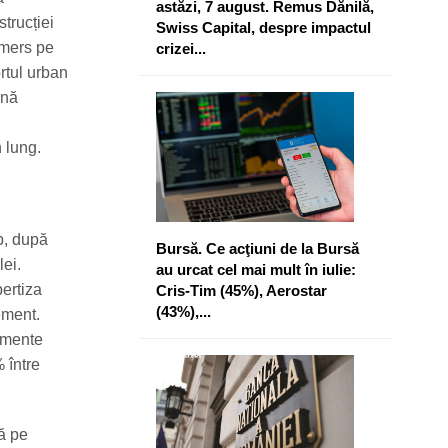
astăzi, 7 august. Remus Dănilă,
trucției
Swiss Capital, despre impactul
 mers pe
crizei...
rtul urban
ină
 lung.
p, după
Bursă. Ce acţiuni de la Bursă
lei.
au urcat cel mai mult în iulie:
pertiza
Cris-Tim (45%), Aerostar
(43%),...
ement.
lemente
% între
ă pe