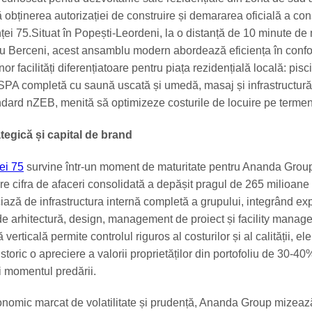
 obținerea autorizației de construire și demararea oficială a cons
nței 75.Situat în Popești-Leordeni, la o distanță de 10 minute de
ou Berceni, acest ansamblu modern abordează eficiența în confo
nor facilități diferențiatoare pentru piața rezidențială locală: pisc
 SPA completă cu saună uscată și umedă, masaj și infrastructură
andard nZEB, menită să optimizeze costurile de locuire pe termen
tegică și capital de brand
ței 75
survine într-un moment de maturitate pentru Ananda Grou
e cifra de afaceri consolidată a depășit pragul de 265 milioane 
iază de infrastructura internă completă a grupului, integrând ex
i de arhitectură, design, management de proiect și facility manag
verticală permite controlul riguros al costurilor și al calității, e
storic o apreciere a valorii proprietăților din portofoliu de 30-40
i momentul predării.
conomic marcat de volatilitate și prudență, Ananda Group mizeaz