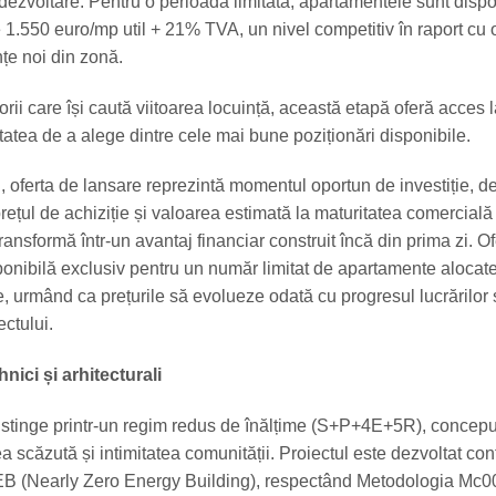
 dezvoltare. Pentru o perioadă limitată, apartamentele sunt dispo
 1.550 euro/mp util + 21% TVA, un nivel competitiv în raport cu 
țe noi din zonă.
ii care își caută viitoarea locuință, această etapă oferă acces l
itatea de a alege dintre cele mai bune poziționări disponibile.
i, oferta de lansare reprezintă momentul oportun de investiție, 
prețul de achiziție și valoarea estimată la maturitatea comercială
ansformă într-un avantaj financiar construit încă din prima zi. O
ponibilă exclusiv pentru un număr limitat de apartamente alocat
, urmând ca prețurile să evolueze odată cu progresul lucrărilor 
ctului.
hnici și arhitecturali
distinge printr-un regim redus de înălțime (S+P+4E+5R), concepu
a scăzută și intimitatea comunității. Proiectul este dezvoltat co
EB (Nearly Zero Energy Building), respectând Metodologia Mc