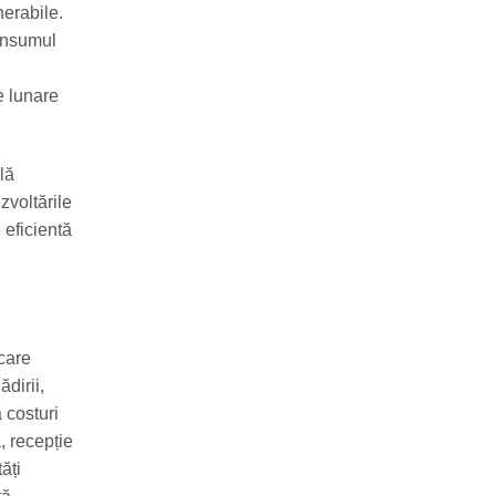
nerabile.
consumul
e lunare
lă
ezvoltările
 eficientă
care
dirii,
 costuri
, recepție
ăți