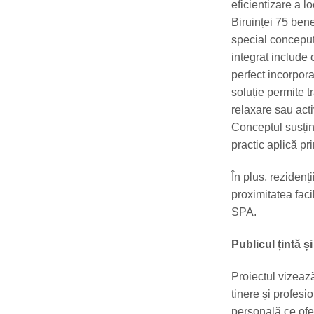
eficientizare a l
Biruinței 75 bene
special conceput
integrat include 
perfect incorpora
soluție permite t
relaxare sau acti
Conceptul susți
practic aplică pr
În plus, rezidenț
proximitatea facil
SPA.
Publicul țintă ș
Proiectul vizeaz
tinere și profesi
personală ce ofer