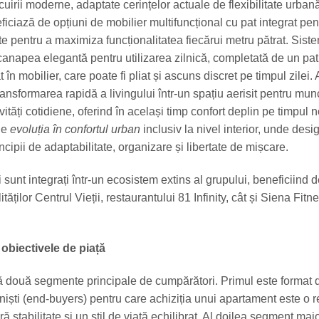
ocuirii moderne, adaptate cerințelor actuale de flexibilitate urban
ficiază de opțiuni de mobilier multifuncțional cu pat integrat pent
e pentru a maximiza funcționalitatea fiecărui metru pătrat. Sist
canapea elegantă pentru utilizarea zilnică, completată de un pat f
t în mobilier, care poate fi pliat și ascuns discret pe timpul zilei.
ransformarea rapidă a livingului într-un spațiu aerisit pentru mun
vități cotidiene, oferind în același timp confort deplin pe timpul no
ne
evoluția în confortul urban
inclusiv la nivel interior, unde desi
incipii de adaptabilitate, organizare și libertate de mișcare.
ii sunt integrați într-un ecosistem extins al grupului, beneficiind 
ităților Centrul Vieții, restaurantului 81 Infinity, cât și Siena Fitn
i obiectivele de piață
ă două segmente principale de cumpărători. Primul este format di
oniști (end-buyers) pentru care achiziția unui apartament este o r
ă stabilitate și un stil de viață echilibrat. Al doilea segment maj