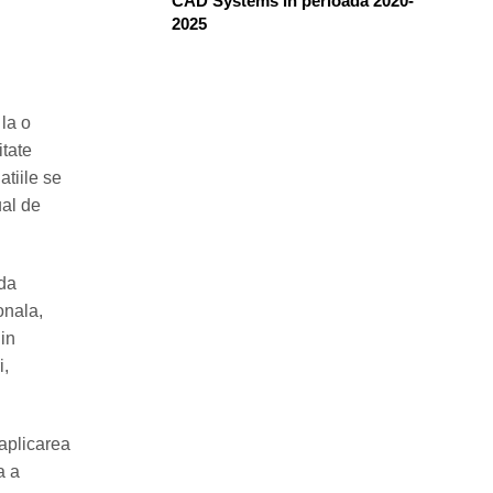
CAD Systems în perioada 2020-
2025
 la o
itate
atiile se
ual de
rda
onala,
din
i,
 aplicarea
a a