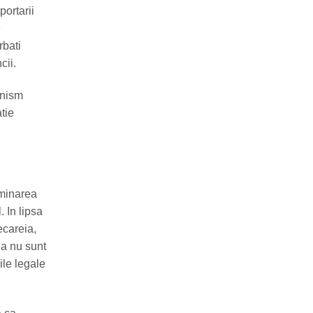
portarii
e
rbati
cii.
anism
atie
rminarea
. In lipsa
ecareia,
ea nu sunt
ile legale