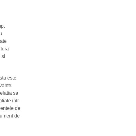
up,
au
tate
ctura
 si
sta este
evante.
relatia sa
iale intr-
rentele de
trument de