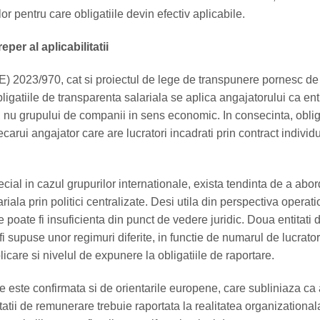
lor pentru care obligatiile devin efectiv aplicabile.
per al aplicabilitatii
UE) 2023/970, cat si proiectul de lege de transpunere pornesc de
ligatiile de transparenta salariala se aplica angajatorului ca ent
a, nu grupului de companii in sens economic. In consecinta, oblig
iecarui angajator care are lucratori incadrati prin contract individ
pecial in cazul grupurilor internationale, exista tendinta de a abo
riala prin politici centralizate. Desi utila din perspectiva operati
poate fi insuficienta din punct de vedere juridic. Doua entitati 
fi supuse unor regimuri diferite, in functie de numarul de lucrator
icare si nivelul de expunere la obligatiile de raportare.
 este confirmata si de orientarile europene, care subliniaza ca
itatii de remunerare trebuie raportata la realitatea organizational