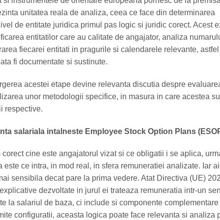
cat si instrumentele de orientare europeana pornesc de la premis
ezinta unitatea reala de analiza, ceea ce face din determinarea
 nivel de entitate juridica primul pas logic si juridic corect. Acest e
icarea entitatilor care au calitate de angajator, analiza numarul
rarea fiecarei entitati in pragurile si calendarele relevante, astfel
ata fi documentate si sustinute.
gerea acestei etape devine relevanta discutia despre evaluare
ilizarea unor metodologii specifice, in masura in care acestea su
ii respective.
nta salariala intalneste Employee Stock Option Plans (ESO
corect cine este angajatorul vizat si ce obligatii i se aplica, ur
a este ce intra, in mod real, in sfera remuneratiei analizate. Iar ai
mai sensibila decat pare la prima vedere. Atat Directiva (UE) 20
 explicative dezvoltate in jurul ei trateaza remuneratia intr-un sen
te la salariul de baza, ci include si componente complementare
mite configuratii, aceasta logica poate face relevanta si analiza 