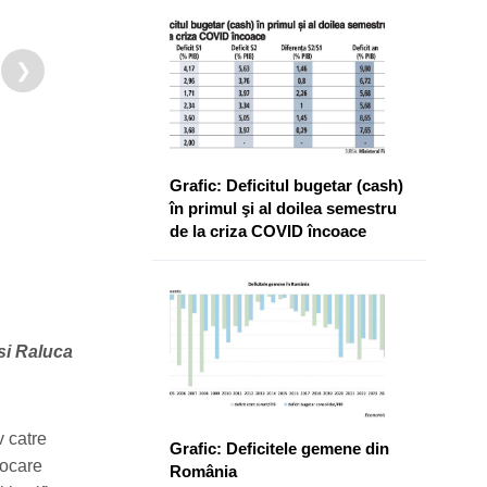
❯
Grafic: Deficitul bugetar (cash)
în primul şi al doilea semestru
de la criza COVID încoace
si Raluca
v catre
Grafic: Deficitele gemene din
vocare
România