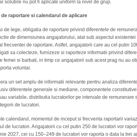
 iar solutiile nu pot fi aplicate uniform la nivel de grup.
 de raportare si calendarul de aplicare
lui de lege, obligatia de raportare privind diferentele de remuner
unctie de dimensiunea angajatorului, atat sub aspectul existentei
 al frecventei de raportare. Astfel, angajatorii care au cel putin 1
ligati sa colecteze, furnizeze si raporteze informatii privind difer
 femei si barbati, in timp ce angajatorii sub acest prag nu au ob
porta voluntar.
ra un set amplu de informatii relevante pentru analiza diferent
usiv diferentele generale si mediane, componentele constitutive
 variabile, distributia lucratorilor pe intervale de remunerare s
egorii de lucratori.
te calendarul, momentul de inceput si frecventa raportarii variaz
l de lucratori. Angajatorii cu cel putin 250 de lucratori vor rapo
ie 2027, cei cu 150–249 de lucratori vor raporta o data la trei a