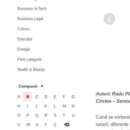
Business hi-Tech
❮
Business Legal
Cultura
Educație
Energie
Fără categorie
Health & Beauty
HoReCa
Companii
▾
Imobiliare
Autori: Radu P
A
B
C
D
E
F
G
Industrie
Cirstea – Seni
H
I
J
K
L
M
N
Luxury
O
P
Q
R
S
T
U
Cand se vorbeste
Media & Advertising
salarii, diferent
V
W
X
Y
Z