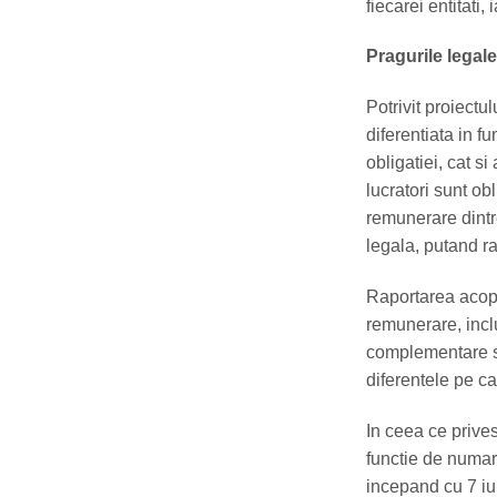
fiecarei entitati,
Pragurile legale
Potrivit proiectu
diferentiata in f
obligatiei, cat si
lucratori sunt ob
remunerare dintre
legala, putand ra
Raportarea acope
remunerare, incl
complementare sau
diferentele pe cat
In ceea ce prives
functie de numaru
incepand cu 7 iun