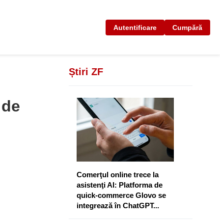
Autentificare
Cumpără
Știri ZF
u
 de
Comerţul online trece la
asistenţi AI: Platforma de
quick-commerce Glovo se
integrează în ChatGPT...