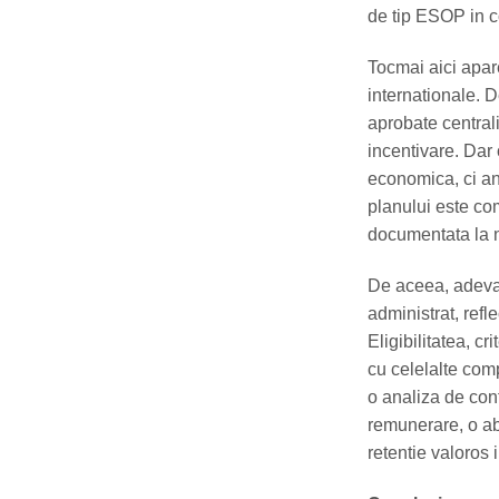
de tip ESOP in co
Tocmai aici apar
internationale. D
aprobate centrali
incentivare. Dar 
economica, ci ang
planului este co
documentata la niv
De aceea, adevar
administrat, refle
Eligibilitatea, c
cu celelalte com
o analiza de conf
remunerare, o ab
retentie valoros 