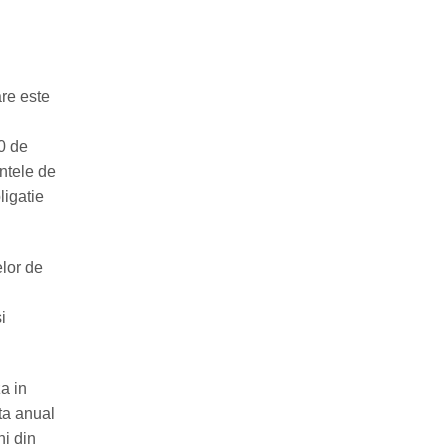
are este
00 de
entele de
ligatie
elor de
i
a in
rta anual
ni din