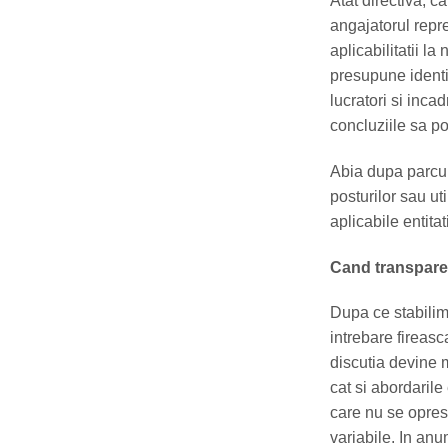
Atat directiva, 
angajatorul repr
aplicabilitatii la
presupune identif
lucratori si incad
concluziile sa po
Abia dupa parcur
posturilor sau ut
aplicabile entitat
Cand transpare
Dupa ce stabilim 
intrebare fireasc
discutia devine 
cat si abordarile
care nu se opres
variabile. In anu