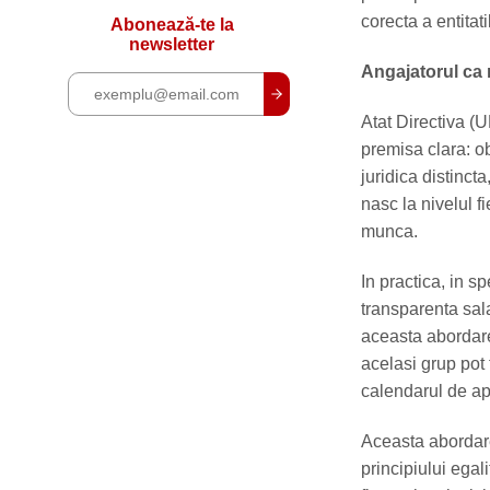
corecta a entitati
Abonează-te la
newsletter
Angajatorul ca re
Atat Directiva (
premisa clara: ob
juridica distinct
nasc la nivelul f
munca.
In practica, in s
transparenta sala
aceasta abordare 
acelasi grup pot 
calendarul de apl
Aceasta abordare
principiului egal