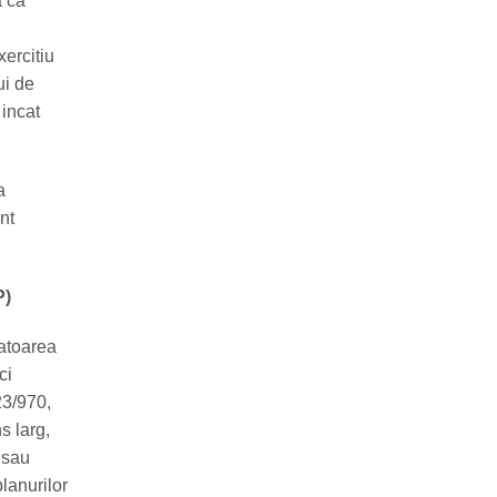
a ca
xercitiu
ui de
 incat
a
nt
P)
matoarea
ci
23/970,
s larg,
 sau
planurilor