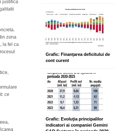
 justifica
alitatii
oncreta.
din zona
 la fel ca
procesul
Grafic: Finanţarea deficitului de
cont curent
tice,
formulare
t: ce
Grafic: Evoluţia principalilor
ceea,
indicatori ai companiei Gemini
ficarea