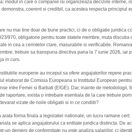
: modul in care o companie isi organizeaza deciziile interne, isi
te demonstra, coerent si credibil, ca acestea respecta principiul eg
 nu mai tine doar de bune practici, ci de o obligatie juridica c
023/970, obligatorie pentru toate statele membre, muta discutia 
rale in cea a cerintelor clare, masurabile si verificabile. Romania,
embre, trebuie sa transpuna directiva pana la 7 iunie 2026, iar 
ja in curs.
institutiile europene au inceput sa ofere angajatorilor repere prac
idul elaborat de Comisia Europeana si Institutul European pentru
nse intre Femei si Barbati (EIGE). Dar, inainte de metodologii, 
e raportare, exista o intrebare esentiala de la care trebuie porni
devarat vizate de noile obligatii si in ce conditii?
 arata forma finala a legislatiei nationale, un lucru ramane cert:
riala se aplica angajatorului ca entitate juridica distincta. De a
ntr-un demers de conformitate nu este analiza salariilor, ci identi