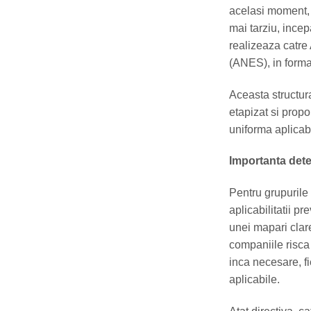
acelasi moment, i
mai tarziu, incep
realizeaza catre
(ANES), in format
Aceasta structur
etapizat si propor
uniforma aplicabi
Importanta deter
Pentru grupurile
aplicabilitatii pr
unei mapari clare
companiile risca
inca necesare, fi
aplicabile.