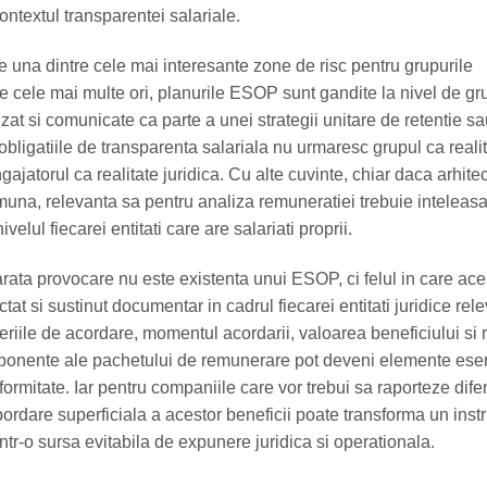
ntextul transparentei salariale.
e una dintre cele mai interesante zone de risc pentru grupurile
e cele mai multe ori, planurile ESOP sunt gandite la nivel de gr
zat si comunicate ca parte a unei strategii unitare de retentie s
obligatiile de transparenta salariala nu urmaresc grupul ca reali
ajatorul ca realitate juridica. Cu alte cuvinte, chiar daca arhite
muna, relevanta sa pentru analiza remuneratiei trebuie inteleasa
elul fiecarei entitati care are salariati proprii.
ata provocare nu este existenta unui ESOP, ci felul in care ace
ctat si sustinut documentar in cadrul fiecarei entitati juridice rel
riteriile de acordare, momentul acordarii, valoarea beneficiului si 
ponente ale pachetului de remunerare pot deveni elemente esent
ormitate. Iar pentru companiile care vor trebui sa raporteze dife
ordare superficiala a acestor beneficii poate transforma un ins
intr-o sursa evitabila de expunere juridica si operationala.