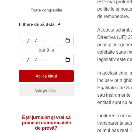
Mediu
este mai profunda
politicile si poa
Toate companiile
Pharma & Sănătate
de remunerare.
Profesii & HR
Filtrare după dată
▾
Aceasta schimbare
Retail & Agrobusiness
Directiva (UE) 2
Social
principiilor gene
până la
celelalte state m
Sport
legislativ este de
Telecomunicatii
In acelasi timp, 
Turism & Hotel
Aplică filtrul
inclusiv prin gh
Egalitatea de Sa
Șterge filtrul
sau instrumente d
entitati sunt cu a
Indiferent cum va
Ești jurnalist și vrei să
primești comunicatele
transparenta sala
de presă?
primul pas real i