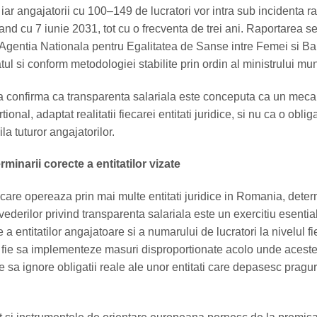
ar angajatorii cu 100–149 de lucratori vor intra sub incidenta ra
and cu 7 iunie 2031, tot cu o frecventa de trei ani. Raportarea s
 Agentia Nationala pentru Egalitatea de Sanse intre Femei si Ba
ul si conform metodologiei stabilite prin ordin al ministrului mun
a confirma ca transparenta salariala este conceputa ca un mec
tional, adaptat realitatii fiecarei entitati juridice, si nu ca o oblig
la tuturor angajatorilor.
minarii corecte a entitatilor vizate
 care opereaza prin mai multe entitati juridice in Romania, dete
evederilor privind transparenta salariala este un exercitiu esential
 a entitatilor angajatoare si a numarului de lucratori la nivelul fi
 fie sa implementeze masuri disproportionate acolo unde acest
e sa ignore obligatii reale ale unor entitati care depasesc pragur