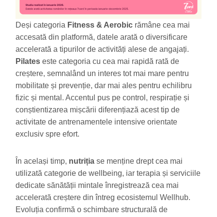
Deși categoria
Fitness & Aerobic
rămâne cea mai
accesată din platformă, datele arată o diversificare
accelerată a tipurilor de activități alese de angajați.
Pilates
este categoria cu cea mai rapidă rată de
creștere, semnalând un interes tot mai mare pentru
mobilitate și prevenție, dar mai ales pentru echilibru
fizic și mental. Accentul pus pe control, respirație și
conștientizarea mișcării diferențiază acest tip de
activitate de antrenamentele intensive orientate
exclusiv spre efort.
În același timp,
nutriția
se menține drept cea mai
utilizată categorie de wellbeing, iar terapia și serviciile
dedicate sănătății mintale înregistrează cea mai
accelerată creștere din întreg ecosistemul Wellhub.
Evoluția confirmă o schimbare structurală de