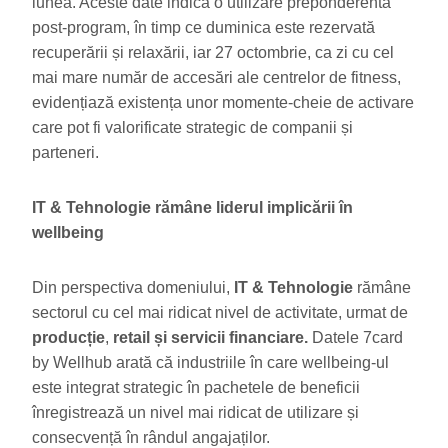
lunea. Aceste date indică o utilizare preponderentă
post-program, în timp ce duminica este rezervată
recuperării și relaxării, iar 27 octombrie, ca zi cu cel
mai mare număr de accesări ale centrelor de fitness,
evidențiază existența unor momente-cheie de activare
care pot fi valorificate strategic de companii și
parteneri.
IT & Tehnologie rămâne liderul implicării în
wellbeing
Din perspectiva domeniului,
IT & Tehnologie
rămâne
sectorul cu cel mai ridicat nivel de activitate, urmat de
producție
,
retail și servicii financiare.
Datele 7card
by Wellhub arată că industriile în care wellbeing-ul
este integrat strategic în pachetele de beneficii
înregistrează un nivel mai ridicat de utilizare și
consecvență în rândul angajaților.