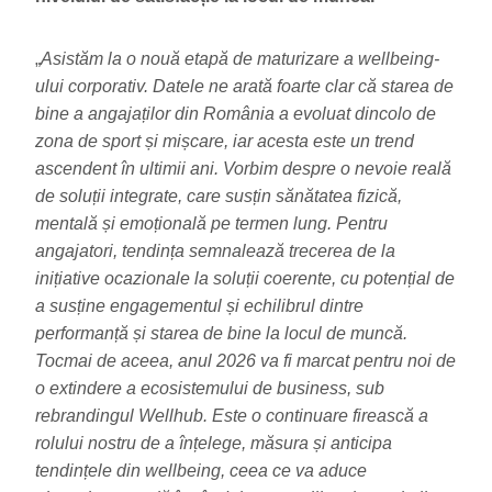
„
Asistăm la o nouă etapă de maturizare a wellbeing-
ului corporativ. Datele ne arată foarte clar că starea de
bine a angajaților din România a evoluat dincolo de
zona de sport și mișcare, iar acesta este un trend
ascendent în ultimii ani. Vorbim despre o nevoie reală
de soluții integrate, care susțin sănătatea fizică,
mentală și emoțională pe termen lung. Pentru
angajatori, tendința semnalează trecerea de la
inițiative ocazionale la soluții coerente, cu potențial de
a susține engagementul și echilibrul dintre
performanță și starea de bine la locul de muncă.
Tocmai de aceea, anul 2026 va fi marcat pentru noi de
o extindere a ecosistemului de business, sub
rebrandingul Wellhub. Este o continuare firească a
rolului nostru de a înțelege, măsura și anticipa
tendințele din wellbeing, ceea ce va aduce