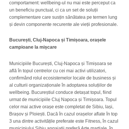
comportament: wellbeing-ul nu mai este perceput ca
un beneficiu punctual, ci ca un set de soluții
complementare care susțin sănătatea pe termen lung
și devin componente recurente ale vieții profesionale.
București, Cluj-Napoca și Timișoara, orașele
campioane la mișcare
Municipiile București, Cluj-Napoca și Timișoara se
află în topul centrelor cu cei mai activi utilizatori,
confirmând rolul ecosistemelor locale de business și
al culturii organizaționale în adoptarea soluțiilor de
wellbeing. Bucureștiul conduce detașat topul, fiind
urmat de municipiile Cluj Napoca și Timișoara. Topul
celor mai active orașe este completat de Sibiu, Iași,
Brașov și Ploiești. Dacă în cazul orașelor aflate în top
3 una dintre activitățile preferate este Fitness, în cazul
municipiului Sibiu angajații preferă Arte marțiale, în