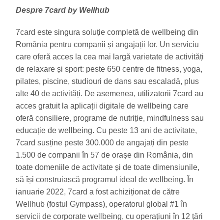
Despre 7card by Wellhub
7card este singura soluție completă de wellbeing din
România pentru companii și angajații lor. Un serviciu
care oferă acces la cea mai largă varietate de activități
de relaxare și sport: peste 650 centre de fitness, yoga,
pilates, piscine, studiouri de dans sau escaladă, plus
alte 40 de activități. De asemenea, utilizatorii 7card au
acces gratuit la aplicații digitale de wellbeing care
oferă consiliere, programe de nutriție, mindfulness sau
educație de wellbeing. Cu peste 13 ani de activitate,
7card susține peste 300.000 de angajați din peste
1.500 de companii în 57 de orașe din România, din
toate domeniile de activitate și de toate dimensiunile,
să își construiască programul ideal de wellbeing. În
ianuarie 2022, 7card a fost achiziționat de către
Wellhub (fostul Gympass), operatorul global #1 în
servicii de corporate wellbeing, cu operațiuni în 12 țări