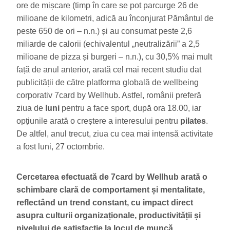
ore de mișcare (timp în care se pot parcurge 26 de
milioane de kilometri, adică au înconjurat Pământul de
peste 650 de ori – n.n.) și au consumat peste 2,6
miliarde de calorii (echivalentul „neutralizării” a 2,5
milioane de pizza și burgeri – n.n.), cu 30,5% mai mult
față de anul anterior, arată cel mai recent studiu dat
publicității de către platforma globală de wellbeing
corporativ 7card by Wellhub. Astfel, românii preferă
ziua de
luni
pentru a face sport, după ora 18.00, iar
opțiunile arată o creștere a interesului pentru
pilates
.
De altfel, anul trecut, ziua cu cea mai intensă activitate
a fost luni, 27 octombrie.
Cercetarea efectuată de 7card by Wellhub arată o
schimbare clară de comportament și mentalitate,
reflectând un trend constant, cu impact direct
asupra culturii organizaționale, productivității și
nivelului de satisfacție la locul de muncă.