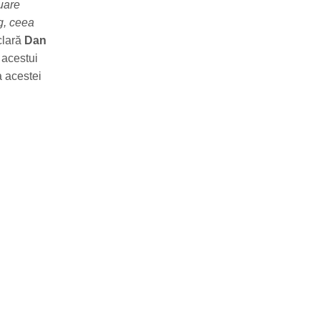
uare
ng, ceea
clară
Dan
 acestui
a acestei