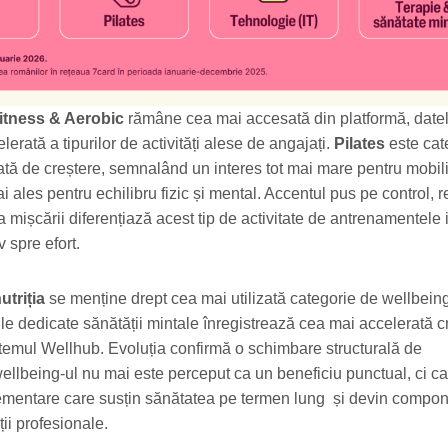
itness & Aerobic
rămâne cea mai accesată din platformă, datel
lerată a tipurilor de activități alese de angajați.
Pilates
este cat
ată de creștere, semnalând un interes tot mai mare pentru mobili
i ales pentru echilibru fizic și mental. Accentul pus pe control, r
a mișcării diferențiază acest tip de activitate de antrenamentele 
v spre efort.
utriția
se menține drept cea mai utilizată categorie de wellbeing
iile dedicate sănătății mintale înregistrează cea mai accelerată c
stemul Wellhub. Evoluția confirmă o schimbare structurală de
llbeing-ul nu mai este perceput ca un beneficiu punctual, ci ca
lementare care susțin sănătatea pe termen lung și devin compo
ții profesionale.