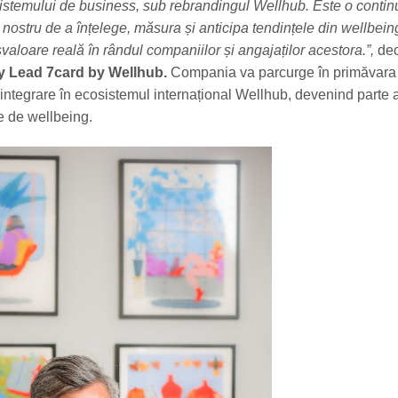
istemului de business, sub rebrandingul Wellhub. Este o contin
i nostru de a înțelege, măsura și anticipa tendințele din wellbei
valoare reală în rândul companiilor și angajaților acestora.”,
de
y Lead 7card by Wellhub.
Compania va parcurge în primăvara
integrare în ecosistemul internațional Wellhub, devenind parte 
e de wellbeing.