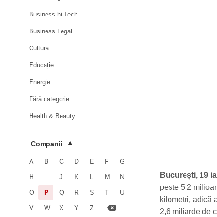
Business hi-Tech
Business Legal
Cultura
Educație
Energie
Fără categorie
Health & Beauty
HoReCa
Companii
▾
Imobiliare
A
B
C
D
E
F
G
Industrie
București, 19 i
H
I
J
K
L
M
N
Luxury
peste 5,2 milioa
O
P
Q
R
S
T
U
kilometri, adică
Media & Advertising
V
W
X
Y
Z
2,6 miliarde de ca