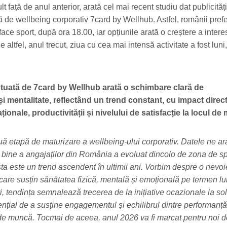
 față de anul anterior, arată cel mai recent studiu dat publicități
ă de wellbeing corporativ 7card by Wellhub. Astfel, românii pref
face sport, după ora 18.00, iar opțiunile arată o creștere a intere
De altfel, anul trecut, ziua cu cea mai intensă activitate a fost luni
tuată de 7card by Wellhub arată o schimbare clară de
 mentalitate, reflectând un trend constant, cu impact direc
aționale, productivității și nivelului de satisfacție la locul d
ă etapă de maturizare a wellbeing-ului corporativ. Datele ne ara
e bine a angajaților din România a evoluat dincolo de zona de sp
sta este un trend ascendent în ultimii ani. Vorbim despre o nevoi
, care susțin sănătatea fizică, mentală și emoțională pe termen lu
, tendința semnalează trecerea de la inițiative ocazionale la sol
nțial de a susține engagementul și echilibrul dintre performanță
 de muncă. Tocmai de aceea, anul 2026 va fi marcat pentru noi d