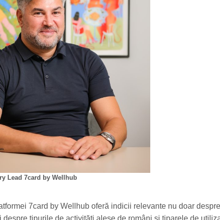
ry Lead 7card by Wellhub
atformei 7card by Wellhub oferă indicii relevante nu doar despr
și despre tipurile de activități alese de români și tiparele de utiliz