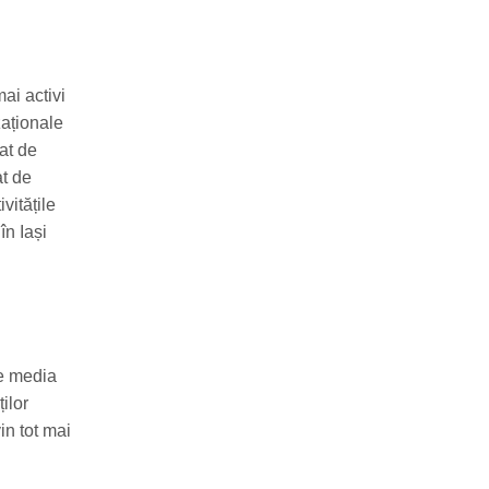
ai activi
zaționale
at de
at de
vitățile
în Iași
de media
ilor
in tot mai