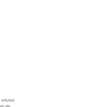
e volumul
are ale