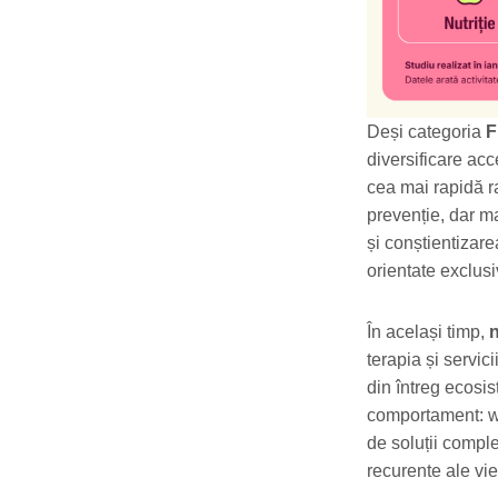
Deși categoria
F
diversificare acce
cea mai rapidă r
prevenție, dar ma
și conștientizare
orientate exclusi
În același timp,
n
terapia și servic
din întreg ecosi
comportament: we
de soluții comp
recurente ale vie