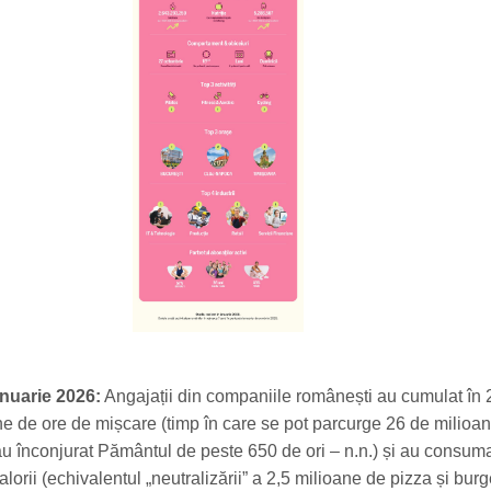
anuarie 2026:
Angajații din companiile românești au cumulat în
ne de ore de mișcare (timp în care se pot parcurge 26 de milioa
 au înconjurat Pământul de peste 650 de ori – n.n.) și au consum
lorii (echivalentul „neutralizării” a 2,5 milioane de pizza și burge