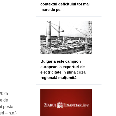
contextul deficitului tot mai
mare de pe...
Bulgaria este campion
european la exporturi de
electricitate în plină criză
regională mulţumită...
 2025
ne de
at peste
ri – n.n.),