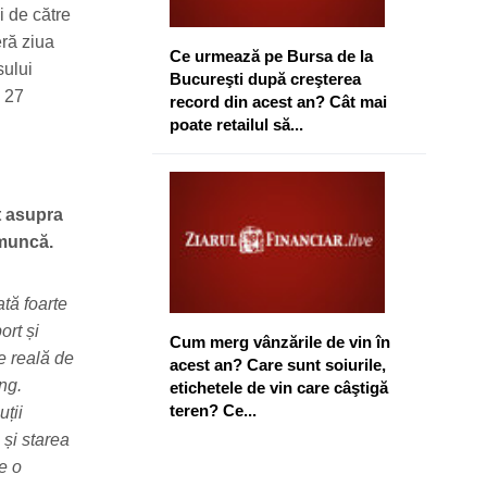
i de către
eră ziua
Ce urmează pe Bursa de la
sului
Bucureşti după creşterea
, 27
record din acest an? Cât mai
poate retailul să...
t asupra
e muncă.
tă foarte
ort și
Cum merg vânzările de vin în
e reală de
acest an? Care sunt soiurile,
ng.
etichetele de vin care câştigă
teren? Ce...
uții
 și starea
e o