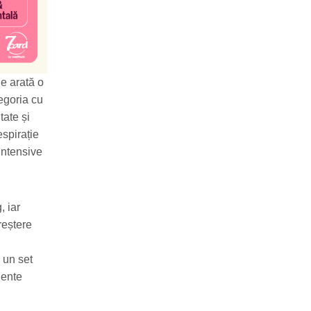
e arată o
egoria cu
tate și
espirație
intensive
, iar
reștere
 un set
nente