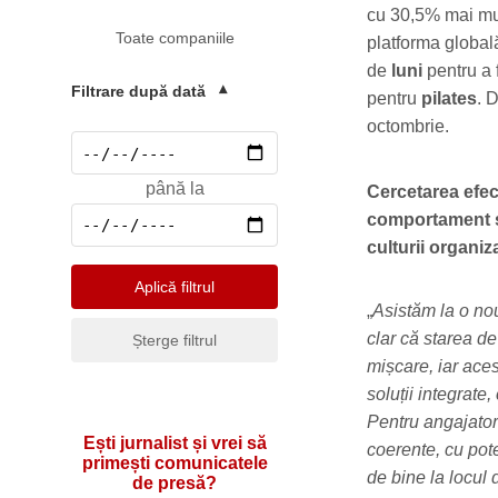
Mediu
cu 30,5% mai mult
Toate companiile
Pharma & Sănătate
platforma global
de
luni
pentru a 
Profesii & HR
Filtrare după dată
▾
pentru
pilates
. 
Retail & Agrobusiness
octombrie.
Social
până la
Cercetarea efec
Sport
comportament și
Telecomunicatii
culturii organiz
Turism & Hotel
Aplică filtrul
„
Asistăm la o nou
clar că starea d
Șterge filtrul
mișcare, iar ace
soluții integrate
Pentru angajatori
Ești jurnalist și vrei să
coerente, cu pote
primești comunicatele
de bine la locul
de presă?