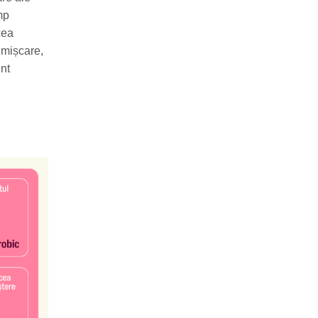
mp
cea
e mișcare,
unt