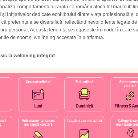
, analiza comportamentului arată că românii alocă tot mai mult ti
ei și inițiativelor dedicate echilibrului dintre viața profesională și 
 că preferințele se diversifică, reflectând nevoi diferite legate d
libru personal. Această tendință se regăsește în modul în care s
oriile de sport și wellbeing accesate în platforma.
asic la wellbeing integrat