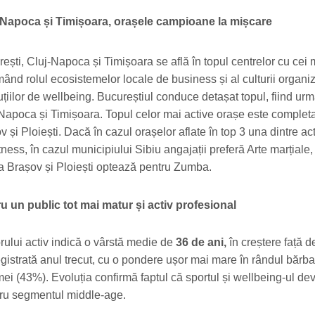
-Napoca și Timișoara, orașele campioane la mișcare
ești, Cluj-Napoca și Timișoara se află în topul centrelor cu cei m
irmând rolul ecosistemelor locale de business și al culturii organi
țiilor de wellbeing. Bucureștiul conduce detașat topul, fiind urm
 Napoca și Timișoara. Topul celor mai active orașe este complet
v și Ploiești. Dacă în cazul orașelor aflate în top 3 una dintre acti
tness, în cazul municipiului Sibiu angajații preferă Arte marțiale, 
la Brașov și Ploiești optează pentru Zumba.
u un public tot mai matur și activ profesional
torului activ indică o vârstă medie de
36 de ani,
în creștere față 
gistrată anul trecut, cu o pondere ușor mai mare în rândul bărbaț
ei (43%). Evoluția confirmă faptul că sportul și wellbeing-ul dev
tru segmentul middle-age.