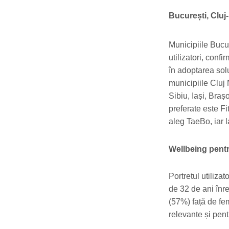
București, Cluj
Municipiile Bucur
utilizatori, conf
în adoptarea solu
municipiile Cluj
Sibiu, Iași, Brașo
preferate este Fi
aleg TaeBo, iar 
Wellbeing pentr
Portretul utiliza
de 32 de ani înre
(57%) față de fem
relevante și pen