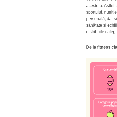
acestora. Astfel
sportului, nutriți
personală, dar și
sănătate și echi
distribuite categ
De la fitness cl