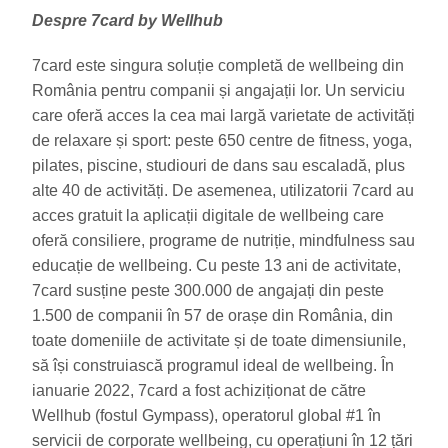
Despre 7card by Wellhub
7card este singura soluție completă de wellbeing din
România pentru companii și angajații lor. Un serviciu
care oferă acces la cea mai largă varietate de activități
de relaxare și sport: peste 650 centre de fitness, yoga,
pilates, piscine, studiouri de dans sau escaladă, plus
alte 40 de activități. De asemenea, utilizatorii 7card au
acces gratuit la aplicații digitale de wellbeing care
oferă consiliere, programe de nutriție, mindfulness sau
educație de wellbeing. Cu peste 13 ani de activitate,
7card susține peste 300.000 de angajați din peste
1.500 de companii în 57 de orașe din România, din
toate domeniile de activitate și de toate dimensiunile,
să își construiască programul ideal de wellbeing. În
ianuarie 2022, 7card a fost achiziționat de către
Wellhub (fostul Gympass), operatorul global #1 în
servicii de corporate wellbeing, cu operațiuni în 12 țări