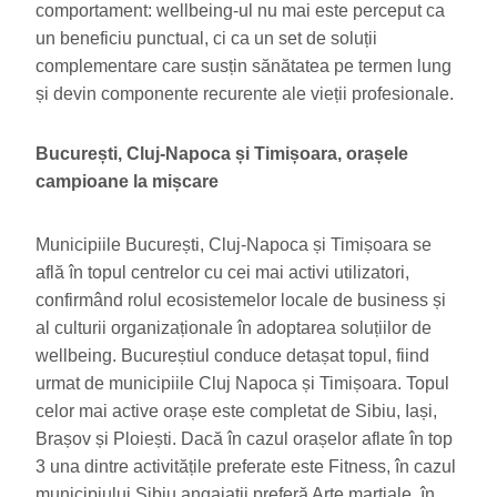
comportament: wellbeing-ul nu mai este perceput ca
un beneficiu punctual, ci ca un set de soluții
complementare care susțin sănătatea pe termen lung
și devin componente recurente ale vieții profesionale.
București, Cluj-Napoca și Timișoara, orașele
campioane la mișcare
Municipiile București, Cluj-Napoca și Timișoara se
află în topul centrelor cu cei mai activi utilizatori,
confirmând rolul ecosistemelor locale de business și
al culturii organizaționale în adoptarea soluțiilor de
wellbeing. Bucureștiul conduce detașat topul, fiind
urmat de municipiile Cluj Napoca și Timișoara. Topul
celor mai active orașe este completat de Sibiu, Iași,
Brașov și Ploiești. Dacă în cazul orașelor aflate în top
3 una dintre activitățile preferate este Fitness, în cazul
municipiului Sibiu angajații preferă Arte marțiale, în