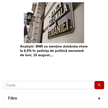
Analiştii: BNR va menţine dobânda-cheie
la 6,5% în şedinţa de politică monetară
de luni, 10 august,...
Filtre
▾