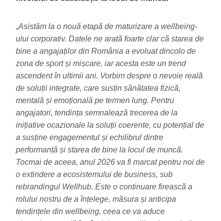
„
Asistăm la o nouă etapă de maturizare a wellbeing-
ului corporativ. Datele ne arată foarte clar că starea de
bine a angajaților din România a evoluat dincolo de
zona de sport și mișcare, iar acesta este un trend
ascendent în ultimii ani. Vorbim despre o nevoie reală
de soluții integrate, care susțin sănătatea fizică,
mentală și emoțională pe termen lung. Pentru
angajatori, tendința semnalează trecerea de la
inițiative ocazionale la soluții coerente, cu potențial de
a susține engagementul și echilibrul dintre
performanță și starea de bine la locul de muncă.
Tocmai de aceea, anul 2026 va fi marcat pentru noi de
o extindere a ecosistemului de business, sub
rebrandingul Wellhub. Este o continuare firească a
rolului nostru de a înțelege, măsura și anticipa
tendințele din wellbeing, ceea ce va aduce