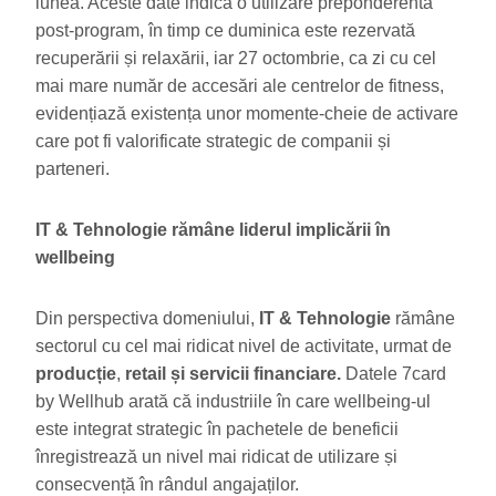
lunea. Aceste date indică o utilizare preponderentă
post-program, în timp ce duminica este rezervată
recuperării și relaxării, iar 27 octombrie, ca zi cu cel
mai mare număr de accesări ale centrelor de fitness,
evidențiază existența unor momente-cheie de activare
care pot fi valorificate strategic de companii și
parteneri.
IT & Tehnologie rămâne liderul implicării în
wellbeing
Din perspectiva domeniului,
IT & Tehnologie
rămâne
sectorul cu cel mai ridicat nivel de activitate, urmat de
producție
,
retail și servicii financiare.
Datele 7card
by Wellhub arată că industriile în care wellbeing-ul
este integrat strategic în pachetele de beneficii
înregistrează un nivel mai ridicat de utilizare și
consecvență în rândul angajaților.