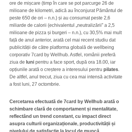
ore de mișcare (timp în care se pot parcurge 26 de
milioane de kilometri, adică au înconjurat Pământul de
peste 650 de ori – n.n.) și au consumat peste 2,6
miliarde de calorii (echivalentul „neutralizării” a 2,5
milioane de pizza și burgeri – n.n.), cu 30,5% mai mult
față de anul anterior, arată cel mai recent studiu dat
publicității de către platforma globală de wellbeing
corporativ 7card by Wellhub. Astfel, românii preferă
ziua de
luni
pentru a face sport, după ora 18.00, iar
opțiunile arată o creștere a interesului pentru
pilates
.
De altfel, anul trecut, ziua cu cea mai intensă activitate
a fost luni, 27 octombrie.
Cercetarea efectuată de 7card by Wellhub arată o
schimbare clară de comportament și mentalitate,
reflectând un trend constant, cu impact direct
asupra culturii organizaționale, productivității și
nivelului de satisfacție la locul de muncă.