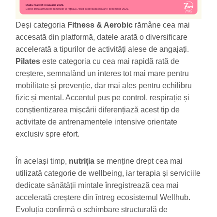
Deși categoria
Fitness & Aerobic
rămâne cea mai
accesată din platformă, datele arată o diversificare
accelerată a tipurilor de activități alese de angajați.
Pilates
este categoria cu cea mai rapidă rată de
creștere, semnalând un interes tot mai mare pentru
mobilitate și prevenție, dar mai ales pentru echilibru
fizic și mental. Accentul pus pe control, respirație și
conștientizarea mișcării diferențiază acest tip de
activitate de antrenamentele intensive orientate
exclusiv spre efort.
În același timp,
nutriția
se menține drept cea mai
utilizată categorie de wellbeing, iar terapia și serviciile
dedicate sănătății mintale înregistrează cea mai
accelerată creștere din întreg ecosistemul Wellhub.
Evoluția confirmă o schimbare structurală de