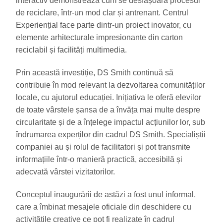
interactiv demonstrează cum se desfășoară procesul
de reciclare, într-un mod clar și antrenant. Centrul
Experiențial face parte dintr-un proiect inovator, cu
elemente arhitecturale impresionante din carton
reciclabil și facilități multimedia.
Prin această investiție, DS Smith continuă să
contribuie în mod relevant la dezvoltarea comunităților
locale, cu ajutorul educației. Inițiativa le oferă elevilor
de toate vârstele șansa de a învăța mai multe despre
circularitate și de a înțelege impactul acțiunilor lor, sub
îndrumarea experților din cadrul DS Smith. Specialiștii
companiei au și rolul de facilitatori și pot transmite
informațiile într-o manieră practică, accesibilă și
adecvată vârstei vizitatorilor.
Conceptul inaugurării de astăzi a fost unul informal,
care a îmbinat mesajele oficiale din deschidere cu
activitățile creative ce pot fi realizate în cadrul