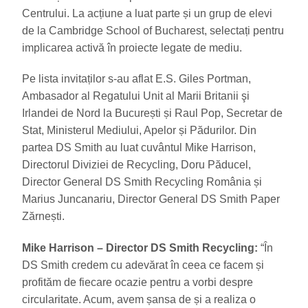
Centrului. La acțiune a luat parte și un grup de elevi
de la Cambridge School of Bucharest, selectați pentru
implicarea activă în proiecte legate de mediu.
Pe lista invitaților s-au aflat E.S. Giles Portman,
Ambasador al Regatului Unit al Marii Britanii şi
Irlandei de Nord la București și Raul Pop, Secretar de
Stat, Ministerul Mediului, Apelor și Pădurilor. Din
partea DS Smith au luat cuvântul Mike Harrison,
Directorul Diviziei de Recycling, Doru Păducel,
Director General DS Smith Recycling România și
Marius Juncanariu, Director General DS Smith Paper
Zărnești.
Mike Harrison – Director DS Smith Recycling:
“În
DS Smith credem cu adevărat în ceea ce facem și
profităm de fiecare ocazie pentru a vorbi despre
circularitate. Acum, avem șansa de și a realiza o