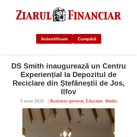
Autentificare
Cumpără
DS Smith inaugurează un Centru
Experiențial la Depozitul de
Reciclare din Ștefăneștii de Jos,
Ilfov
3 iunie 2026
|
Business general
,
Educație
,
Mediu