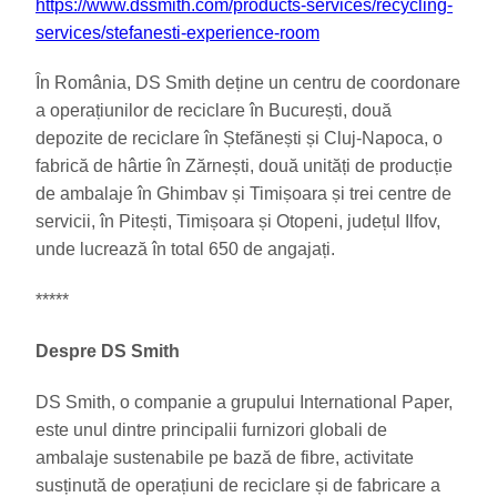
https://www.dssmith.com/products-services/recycling-
services/stefanesti-experience-room
În România, DS Smith deține un centru de coordonare
a operațiunilor de reciclare în București, două
depozite de reciclare în Ștefănești și Cluj-Napoca, o
fabrică de hârtie în Zărnești, două unități de producție
de ambalaje în Ghimbav și Timișoara și trei centre de
servicii, în Pitești, Timișoara și Otopeni, județul Ilfov,
unde lucrează în total 650 de angajați.
*****
Despre DS Smith
DS Smith, o companie a grupului International Paper,
este unul dintre principalii furnizori globali de
ambalaje sustenabile pe bază de fibre, activitate
susținută de operațiuni de reciclare și de fabricare a