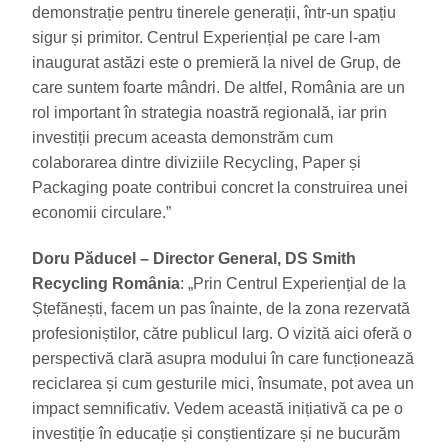
demonstrație pentru tinerele generații, într-un spațiu
sigur și primitor. Centrul Experiențial pe care l-am
inaugurat astăzi este o premieră la nivel de Grup, de
care suntem foarte mândri. De altfel, România are un
rol important în strategia noastră regională, iar prin
investiții precum aceasta demonstrăm cum
colaborarea dintre diviziile Recycling, Paper și
Packaging poate contribui concret la construirea unei
economii circulare.”
Doru Păducel – Director General, DS Smith
Recycling România
: „Prin Centrul Experiențial de la
Ștefănești, facem un pas înainte, de la zona rezervată
profesioniștilor, către publicul larg. O vizită aici oferă o
perspectivă clară asupra modului în care funcționează
reciclarea și cum gesturile mici, însumate, pot avea un
impact semnificativ. Vedem această inițiativă ca pe o
investiție în educație și conștientizare și ne bucurăm