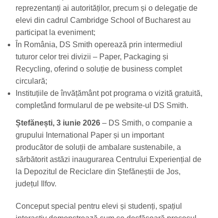
reprezentanți ai autorităților, precum și o delegație de
elevi din cadrul Cambridge School of Bucharest au
participat la eveniment;
În România, DS Smith operează prin intermediul
tuturor celor trei divizii – Paper, Packaging și
Recycling, oferind o soluție de business complet
circulară;
Instituțiile de învățământ pot programa o vizită gratuită,
completând formularul de pe website-ul DS Smith.
Ștefănești, 3 iunie 2026
– DS Smith, o companie a
grupului International Paper și un important
producător de soluții de ambalare sustenabile, a
sărbătorit astăzi inaugurarea Centrului Experiențial de
la Depozitul de Reciclare din Ștefăneștii de Jos,
județul Ilfov.
Conceput special pentru elevi și studenți, spațiul