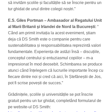
să invităm școlile și facultățile să se înscrie pentru un
tur ghidat de unul dintre colegii noștri.”
E.S. Giles Portman – Ambasador al Regatului Unit
al Marii Britanii şi Irlandei de Nord la București:
“
Când am primit invitația la acest eveniment, știam
deja că DS Smith este o companie pentru care
sustenabilitatea și responsabilitatea reprezintă valori
fundamentale. Experiența de astăzi însă – discuțiile,
conceptul centrului și entuziasmul copiilor – m-a
impresionat în mod deosebit. Schimbarea se produce
atunci când înțelegem că lucrurile importante încep cu
fiecare dintre noi și cred că aici, în Ștefăneștii de Jos,
pot fi scrise povești de succes.”
Grădinițele, școlile și universitățile se pot înscrie
gratuit pentru un tur ghidat, completând formularul de
pe website-ul DS Smith: