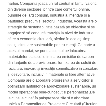
hârtiei. Compania joacă un rol central în lanțul valoric
din diverse sectoare, printre care comerțul online,
bunurile de larg consum, industria alimentară și a
băuturilor, precum și sectorul industrial. Aceasta are o
strategie de sustenabilitate bazată pe obiective și se
angajează să conducă tranziția la nivel de industrie
către o economie circulară, oferind în același timp
soluții circulare sustenabile pentru clienți. Ca parte a
acestui mandat, se pune accentul pe înlocuirea
materialelor plastice, eliminarea emisiilor de carbon
din lanțurile de aprovizionare, furnizarea de soluții de
reciclare, inovare și investiții semnificative în cercetare
și dezvoltare, inclusiv în materiale și fibre alternative.
Compania are o abordare progresivă a serviciilor și
optimizării lanțurilor de aprovizionare sustenabile, un
model operațional bine-cunoscut și personalizat „De
la cutie la cutie” în paisprezece zile și o abordare
unică a Parametrilor de Proiectare Circulară (Circular