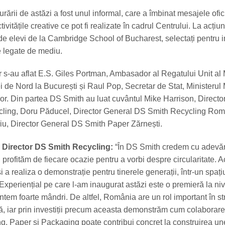
ării de astăzi a fost unul informal, care a îmbinat mesajele ofic
ivitățile creative ce pot fi realizate în cadrul Centrului. La acțiun
 de elevi de la Cambridge School of Bucharest, selectați pentru 
e legate de mediu.
lor s-au aflat E.S. Giles Portman, Ambasador al Regatului Unit al 
dei de Nord la București și Raul Pop, Secretar de Stat, Ministerul
lor. Din partea DS Smith au luat cuvântul Mike Harrison, Directo
ycling, Doru Păducel, Director General DS Smith Recycling Rom
u, Director General DS Smith Paper Zărnești.
 Director DS Smith Recycling:
“În DS Smith credem cu adevăr
 profităm de fiecare ocazie pentru a vorbi despre circularitate. 
a realiza o demonstrație pentru tinerele generații, într-un spațiu
 Experiențial pe care l-am inaugurat astăzi este o premieră la ni
ntem foarte mândri. De altfel, România are un rol important în st
ă, iar prin investiții precum aceasta demonstrăm cum colaborare
ng, Paper și Packaging poate contribui concret la construirea un