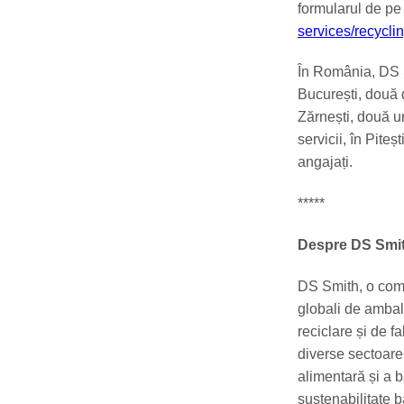
formularul de pe
services/recycli
În România, DS S
București, două d
Zărnești, două u
servicii, în Piteș
angajați.
*****
Despre DS Smi
DS Smith, o compa
globali de ambala
reciclare și de f
diverse sectoare,
alimentară și a b
sustenabilitate 