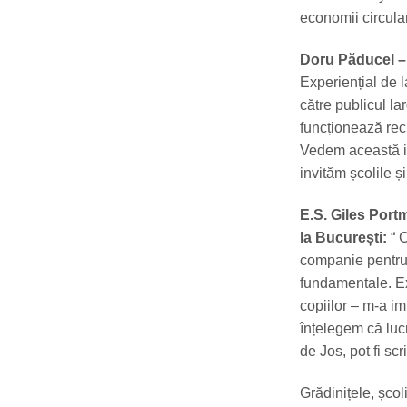
economii circula
Doru Păducel –
Experiențial de l
către publicul la
funcționează rec
Vedem această ini
invităm școlile și
E.S. Giles Portm
la București:
“ 
companie pentru 
fundamentale. Ex
copiilor – m-a i
înțelegem că lucr
de Jos, pot fi sc
Grădinițele, școl