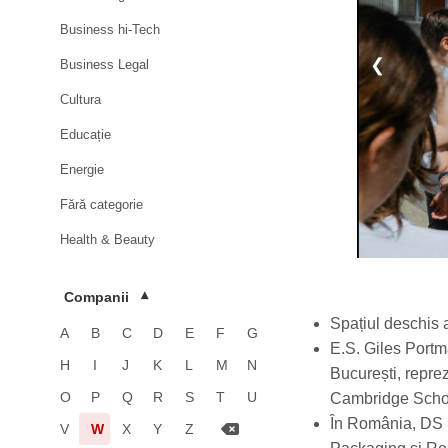
Business hi-Tech
❮
Business Legal
Cultura
Educație
Energie
Fără categorie
Health & Beauty
HoReCa
Companii
▾
Imobiliare
Spațiul deschis 
A
B
C
D
E
F
G
Industrie
E.S. Giles Portma
H
I
J
K
L
M
N
București, reprez
Luxury
O
P
Q
R
S
T
U
Cambridge School
Media & Advertising
În România, DS Sm
V
W
X
Y
Z