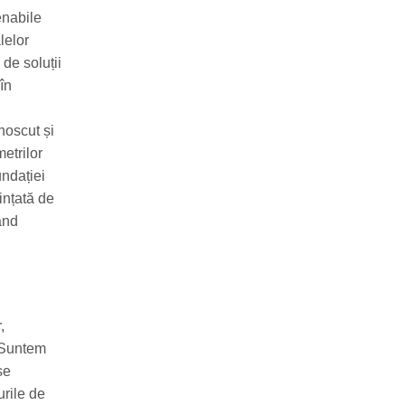
enabile
lelor
 de soluții
în
noscut și
etrilor
undației
ințată de
ând
,
. Suntem
se
urile de