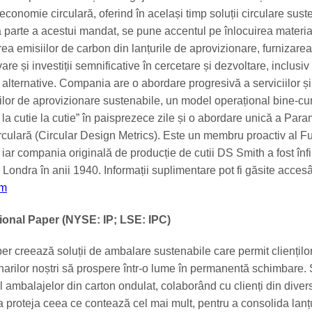
 economie circulară, oferind în același timp soluții circulare sust
Ca parte a acestui mandat, se pune accentul pe înlocuirea materia
rea emisiilor de carbon din lanțurile de aprovizionare, furnizarea
are și investiții semnificative în cercetare și dezvoltare, inclusiv 
e alternative. Compania are o abordare progresivă a serviciilor și
urilor de aprovizionare sustenabile, un model operațional bine-cu
la cutie la cutie” în paisprezece zile și o abordare unică a Param
rculară (Circular Design Metrics). Este un membru proactiv al F
iar compania originală de producție de cutii DS Smith a fost înfi
 Londra în anii 1940. Informații suplimentare pot fi găsite acces
om
ional Paper (NYSE: IP; LSE: IPC)
er creează soluții de ambalare sustenabile care permit clienților
ionarilor noștri să prospere într-o lume în permanentă schimbare
l ambalajelor din carton ondulat, colaborând cu clienți din diver
a proteja ceea ce contează cel mai mult, pentru a consolida lanț