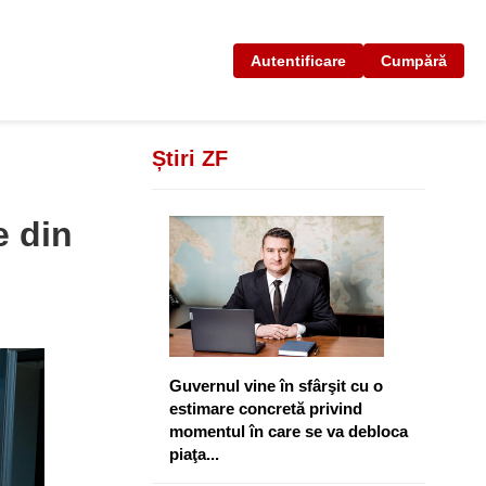
Autentificare
Cumpără
Știri ZF
u
e din
Guvernul vine în sfârşit cu o
estimare concretă privind
momentul în care se va debloca
piaţa...