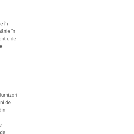
e în
ârtie în
entre de
de
furnizori
uni de
din
e
 de