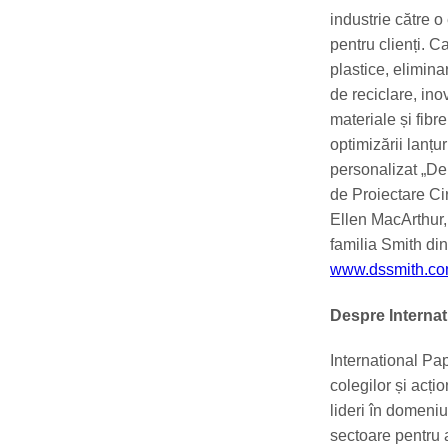
industrie către o
pentru clienți. 
plastice, elimina
de reciclare, inov
materiale și fibr
optimizării lanț
personalizat „De 
de Proiectare Ci
Ellen MacArthur, 
familia Smith din
www.
dssmith
.c
Despre Internat
International Pap
colegilor și acț
lideri în domeniu
sectoare pentru 