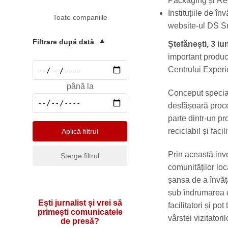
Packaging și Rec
Mediu
Instituțiile de î
Toate companiile
Pharma & Sănătate
website-ul DS S
Profesii & HR
Filtrare după dată
▾
Ștefănești, 3 iu
Retail & Agrobusiness
important produc
Centrului Experie
Social
până la
Sport
Conceput special
desfășoară proces
Telecomunicatii
parte dintr-un pr
Turism & Hotel
reciclabil și faci
Aplică filtrul
Prin această inv
Șterge filtrul
comunităților loca
șansa de a învăța
sub îndrumarea e
Ești jurnalist și vrei să
facilitatori și po
primești comunicatele
vârstei vizitatoril
de presă?