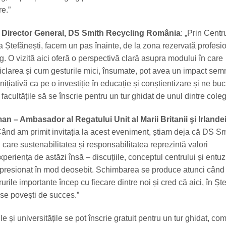
re.”
 Director General, DS Smith Recycling România
: „Prin Centr
a Ștefănești, facem un pas înainte, de la zona rezervată profesion
rg. O vizită aici oferă o perspectivă clară asupra modului în care
iclarea și cum gesturile mici, însumate, pot avea un impact semni
țiativă ca pe o investiție în educație și conștientizare și ne b
 facultățile să se înscrie pentru un tur ghidat de unul dintre colegi
an – Ambasador al Regatului Unit al Marii Britanii şi Irlande
Când am primit invitația la acest eveniment, știam deja că DS Sm
care sustenabilitatea și responsabilitatea reprezintă valori
periența de astăzi însă – discuțiile, conceptul centrului și entu
mpresionat în mod deosebit. Schimbarea se produce atunci când
urile importante încep cu fiecare dintre noi și cred că aici, în Ște
rise povești de succes.”
ile și universitățile se pot înscrie gratuit pentru un tur ghidat, c