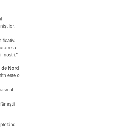
ul
iștilor,
ficativ.
ucurăm să
i noștri.”
i de Nord
ith este o
ziasmul
făneștii
ompletând