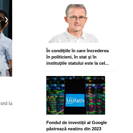
❯
În condiţiile în care încrederea
în politicieni, în stat şi în
instituţiile statului este la cel...
Nord la
Fondul de investiţii al Google
păstrează neatins din 2023