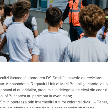
astăzi ilustrează abordarea DS Smith în materie de reciclare;
n, Ambasador al Regatului Unit al Marii Britanii şi Irlandei de 
entanți ai autorităților, precum și o delegație de elevi din cadrul
 of Bucharest au participat la eveniment;
ith operează prin intermediul tuturor celor trei divizii – Paper,