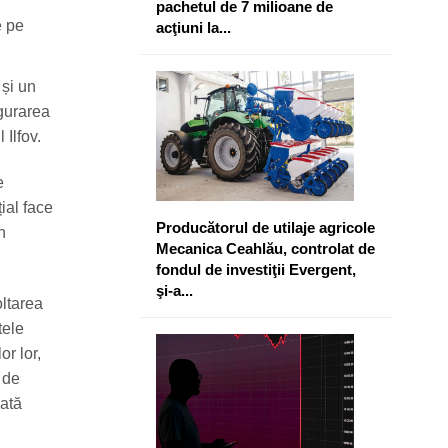
pachetul de 7 milioane de
e pe
acţiuni la...
și un
ugurarea
 Ilfov.
e
ial face
Producătorul de utilaje agricole
n
Mecanica Ceahlău, controlat de
fondul de investiţii Evergent,
şi-a...
oltarea
tele
or lor,
 de
vată