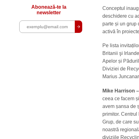
Abonează-te la
Conceptul inaugur
newsletter
deschidere cu act
parte și un grup
activă în proiect
Pe lista invitați
Britanii şi Irlan
Apelor și Păduri
Diviziei de Rec
Marius Juncanari
Mike Harrison –
ceea ce facem și
avem șansa de și 
primitor. Centrul
Grup, de care su
noastră regional
diviziile Recycli