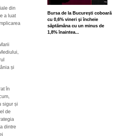
iale din
Bursa de la Bucureşti coboară
e a luat
cu 0,6% vineri şi încheie
implicarea
săptămâna cu un minus de
1,8% înaintea...
Marii
 Mediului,
rul
ânia și
at în
Acum,
 sigur și
vel de
rategia
a dintre
ei