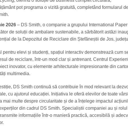
ycling, oferind o soluție de business complet circulară;
nvățământ pot programa o vizită gratuită, completând formularul d
mith.
nie 2026
– DS Smith, o companie a grupului International Paper 
ător de soluții de ambalare sustenabile, a sărbătorit astăzi ina
nțial de la Depozitul de Reciclare din Ștefăneștii de Jos, județul
 pentru elevi și studenți, spațiul interactiv demonstrează cum s
ul de reciclare, într-un mod clar și antrenant. Centrul Experienț
oiect inovator, cu elemente arhitecturale impresionante din carto
lități multimedia.
estiție, DS Smith continuă să contribuie în mod relevant la dezv
le, cu ajutorul educației. Inițiativa le oferă elevilor de toate vârs
 mai multe despre circularitate și de a înțelege impactul acțiunil
xperților din cadrul DS Smith. Specialiștii companiei au și rolul
t transmite informațiile într-o manieră practică, accesibilă și adec
or.