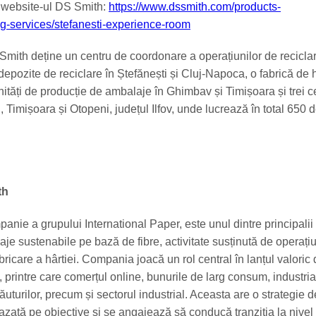
 website-ul DS Smith:
https://www.dssmith.com/products-
ng-services/stefanesti-experience-room
mith deține un centru de coordonare a operațiunilor de reciclar
epozite de reciclare în Ștefănești și Cluj-Napoca, o fabrică de h
nități de producție de ambalaje în Ghimbav și Timișoara și trei c
ti, Timișoara și Otopeni, județul Ilfov, unde lucrează în total 650 
th
nie a grupului International Paper, este unul dintre principalii 
je sustenabile pe bază de fibre, activitate susținută de operați
abricare a hârtiei. Compania joacă un rol central în lanțul valoric 
 printre care comerțul online, bunurile de larg consum, industria
ăuturilor, precum și sectorul industrial. Aceasta are o strategie d
bazată pe obiective și se angajează să conducă tranziția la nivel