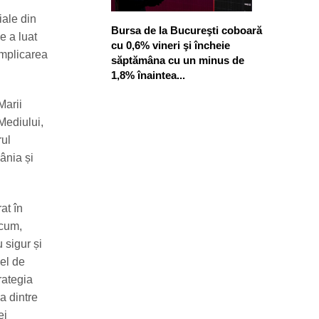
iale din
Bursa de la Bucureşti coboară
e a luat
cu 0,6% vineri şi încheie
implicarea
săptămâna cu un minus de
1,8% înaintea...
Marii
 Mediului,
rul
ânia și
at în
Acum,
 sigur și
vel de
rategia
a dintre
ei