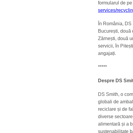
formularul de pe
services/recycli
În România, DS S
București, două d
Zărnești, două u
servicii, în Piteș
angajați.
*****
Despre DS Smi
DS Smith, o compa
globali de ambala
reciclare și de f
diverse sectoare,
alimentară și a b
sustenabilitate 