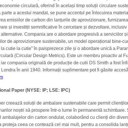
 economie circulară, oferind în același timp soluții circulare sust
Ca parte a acestui mandat, se pune accentul pe înlocuirea materia
rea emisiilor de carbon din lanțurile de aprovizionare, furnizarea
are și investiții semnificative în cercetare și dezvoltare, inclusiv 
e alternative. Compania are o abordare progresivă a serviciilor și
urilor de aprovizionare sustenabile, un model operațional bine-cu
la cutie la cutie” în paisprezece zile și o abordare unică a Param
rculară (Circular Design Metrics). Este un membru proactiv al F
iar compania originală de producție de cutii DS Smith a fost înfi
 Londra în anii 1940. Informații suplimentare pot fi găsite acces
om
ional Paper (NYSE: IP; LSE: IPC)
er creează soluții de ambalare sustenabile care permit clienților
ionarilor noștri să prospere într-o lume în permanentă schimbare
l ambalajelor din carton ondulat, colaborând cu clienți din diver
a proteja ceea ce contează cel mai mult, pentru a consolida lanț