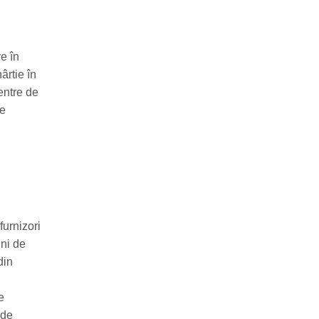
e în
ârtie în
entre de
de
furnizori
uni de
din
e
 de