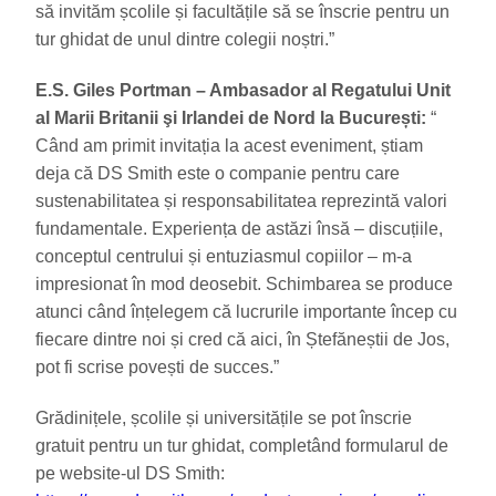
să invităm școlile și facultățile să se înscrie pentru un
tur ghidat de unul dintre colegii noștri.”
E.S. Giles Portman – Ambasador al Regatului Unit
al Marii Britanii şi Irlandei de Nord la București:
“
Când am primit invitația la acest eveniment, știam
deja că DS Smith este o companie pentru care
sustenabilitatea și responsabilitatea reprezintă valori
fundamentale. Experiența de astăzi însă – discuțiile,
conceptul centrului și entuziasmul copiilor – m-a
impresionat în mod deosebit. Schimbarea se produce
atunci când înțelegem că lucrurile importante încep cu
fiecare dintre noi și cred că aici, în Ștefăneștii de Jos,
pot fi scrise povești de succes.”
Grădinițele, școlile și universitățile se pot înscrie
gratuit pentru un tur ghidat, completând formularul de
pe website-ul DS Smith: