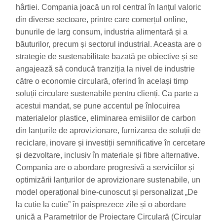
hârtiei. Compania joacă un rol central în lanțul valoric
din diverse sectoare, printre care comerțul online,
bunurile de larg consum, industria alimentară și a
băuturilor, precum și sectorul industrial. Aceasta are o
strategie de sustenabilitate bazată pe obiective și se
angajează să conducă tranziția la nivel de industrie
către o economie circulară, oferind în același timp
soluții circulare sustenabile pentru clienți. Ca parte a
acestui mandat, se pune accentul pe înlocuirea
materialelor plastice, eliminarea emisiilor de carbon
din lanțurile de aprovizionare, furnizarea de soluții de
reciclare, inovare și investiții semnificative în cercetare
și dezvoltare, inclusiv în materiale și fibre alternative.
Compania are o abordare progresivă a serviciilor și
optimizării lanțurilor de aprovizionare sustenabile, un
model operațional bine-cunoscut și personalizat „De
la cutie la cutie” în paisprezece zile și o abordare
unică a Parametrilor de Proiectare Circulară (Circular