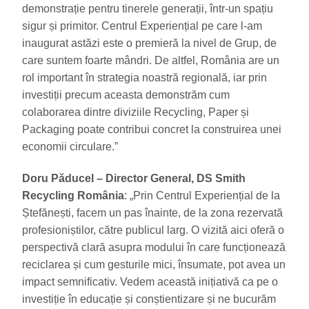
demonstrație pentru tinerele generații, într-un spațiu
sigur și primitor. Centrul Experiențial pe care l-am
inaugurat astăzi este o premieră la nivel de Grup, de
care suntem foarte mândri. De altfel, România are un
rol important în strategia noastră regională, iar prin
investiții precum aceasta demonstrăm cum
colaborarea dintre diviziile Recycling, Paper și
Packaging poate contribui concret la construirea unei
economii circulare.”
Doru Păducel – Director General, DS Smith
Recycling România
: „Prin Centrul Experiențial de la
Ștefănești, facem un pas înainte, de la zona rezervată
profesioniștilor, către publicul larg. O vizită aici oferă o
perspectivă clară asupra modului în care funcționează
reciclarea și cum gesturile mici, însumate, pot avea un
impact semnificativ. Vedem această inițiativă ca pe o
investiție în educație și conștientizare și ne bucurăm