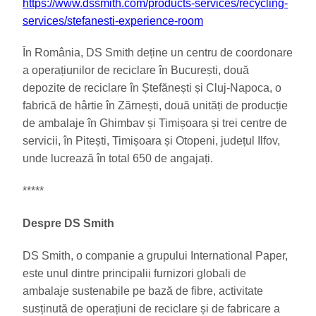
https://www.dssmith.com/products-services/recycling-
services/stefanesti-experience-room
În România, DS Smith deține un centru de coordonare
a operațiunilor de reciclare în București, două
depozite de reciclare în Ștefănești și Cluj-Napoca, o
fabrică de hârtie în Zărnești, două unități de producție
de ambalaje în Ghimbav și Timișoara și trei centre de
servicii, în Pitești, Timișoara și Otopeni, județul Ilfov,
unde lucrează în total 650 de angajați.
*****
Despre DS Smith
DS Smith, o companie a grupului International Paper,
este unul dintre principalii furnizori globali de
ambalaje sustenabile pe bază de fibre, activitate
susținută de operațiuni de reciclare și de fabricare a