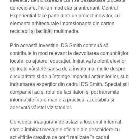
interactiv demonstrează cum se desfășoară procesul
de reciclare, într-un mod clar și antrenant. Centrul
Experiențial face parte dintr-un proiect inovator, cu
elemente arhitecturale impresionante din carton
reciclabil și facilități multimedia.
Prin această investiție, DS Smith continuă să
contribuie în mod relevant la dezvoltarea comunităților
locale, cu ajutorul educației. Inițiativa le oferă elevilor
de toate vârstele șansa de a învăța mai multe despre
circularitate și de a înțelege impactul acțiunilor lor, sub
îndrumarea experților din cadrul DS Smith. Specialiștii
companiei au și rolul de facilitatori și pot transmite
informațiile într-o manieră practică, accesibilă și
adecvată vârstei vizitatorilor.
Conceptul inaugurării de astăzi a fost unul informal,
care a îmbinat mesajele oficiale din deschidere cu
activitățile creative ce pot fi realizate în cadrul