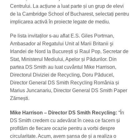
Centrului. La acțiune a luat parte și un grup de elevi
de la Cambridge School of Bucharest, selectați pentru
implicarea activă în proiecte legate de mediu.
Pe lista invitaților s-au aflat E.S. Giles Portman,
Ambasador al Regatului Unit al Marii Britanii şi
Irlandei de Nord la București și Raul Pop, Secretar de
Stat, Ministerul Mediului, Apelor și Pădurilor. Din
partea DS Smith au luat cuvântul Mike Harrison,
Directorul Diviziei de Recycling, Doru Păducel,
Director General DS Smith Recycling România și
Marius Juncanariu, Director General DS Smith Paper
Zărnești.
Mike Harrison – Director DS Smith Recycling:
“În
DS Smith credem cu adevărat în ceea ce facem și
profităm de fiecare ocazie pentru a vorbi despre
circularitate. Acum, avem șansa de și a realiza o