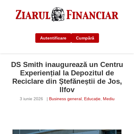
Autentificare
Cumpără
DS Smith inaugurează un Centru
Experiențial la Depozitul de
Reciclare din Ștefăneștii de Jos,
Ilfov
3 iunie 2026
|
Business general
,
Educație
,
Mediu