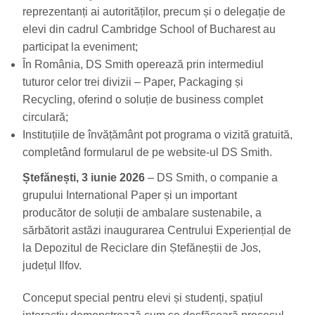
reprezentanți ai autorităților, precum și o delegație de
elevi din cadrul Cambridge School of Bucharest au
participat la eveniment;
În România, DS Smith operează prin intermediul
tuturor celor trei divizii – Paper, Packaging și
Recycling, oferind o soluție de business complet
circulară;
Instituțiile de învățământ pot programa o vizită gratuită,
completând formularul de pe website-ul DS Smith.
Ștefănești, 3 iunie 2026
– DS Smith, o companie a
grupului International Paper și un important
producător de soluții de ambalare sustenabile, a
sărbătorit astăzi inaugurarea Centrului Experiențial de
la Depozitul de Reciclare din Ștefăneștii de Jos,
județul Ilfov.
Conceput special pentru elevi și studenți, spațiul